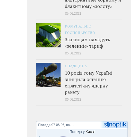
блакитному «золоту»
06.01.2012
КОМУНАЛЬНЕ
ГОСПОДАРСТВО
Звалищам нададуть
«зелений» тариф
05.01.2012
СПАДЩИНА
10 років тому Україні
знищила останню
стратегічну ядерну
ракету
05.01.2012
Погода
07.08.26, ночь
Погода у
Києві