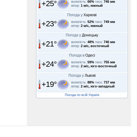
+25°
вологість:
66%
тиск:
746 мм
вітер:
1 м/с, южный
Погода у
Харкові
+23°
вологість:
52%
тиск:
749 мм
вітер:
2 м/с, южный
Погода у
Донецьку
+21°
вологість:
48%
тиск:
746 мм
вітер:
2 м/с, восточный
Погода в
Одесі
+24°
вологість:
59%
тиск:
755 мм
вітер:
2 м/с, юго-восточный
Погода у
Львові
+19°
вологість:
88%
тиск:
737 мм
вітер:
2 м/с, юго-западный
Погода по всій Україні