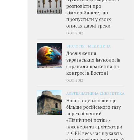
розповісти про
кіммерійців те, що
пропустили у своїх
описах давні греки
06.01.2012
БІОЛОГІЯ І МЕДИЦИНА
Дослідження
українських імунологів
справили враження на
конгресі в Бостоні
06.01.2012
АЛЬТЕРНАТИВНА ЕНЕРГЕТИКА
Навіть одержавши ще
більше російського газу
через обхідний
«Північний потік»,­
інженери та архітектори
із ФРН весь час шукають
альтернативи чорному й