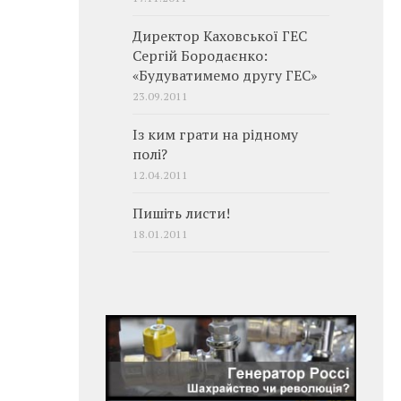
Директор Каховської ГЕС
Сергій Бородаєнко:
«Будуватимемо другу ГЕС»
23.09.2011
Із ким грати на рідному
полі?
12.04.2011
Пишіть листи!
18.01.2011