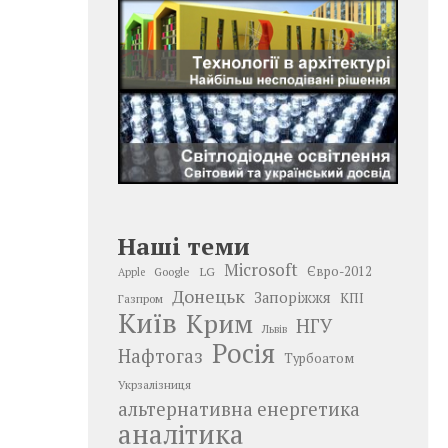
Наші теми
Microsoft
LG
Євро-2012
Google
Apple
Донецьк
Запоріжжя
КПІ
Газпром
Київ
Крим
НГУ
Львів
Росія
Нафтогаз
Турбоатом
Укрзалізниця
альтернативна енергетика
аналітика