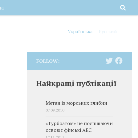
на
Українська
Русский
FOLLOW:
Найкращі публікації
Метан із морських глибин
07.09.2010
«Турбоатом» не поспішаючи
освоює фінські АЕС
17.11.2011