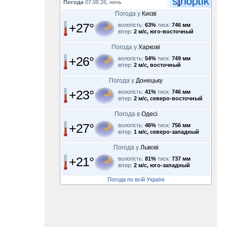
Погода
07.08.26, ночь
Погода у
Києві
+27°
вологість:
63%
тиск:
746 мм
вітер:
2 м/с, юго-восточный
Погода у
Харкові
+26°
вологість:
54%
тиск:
749 мм
вітер:
2 м/с, восточный
Погода у
Донецьку
+23°
вологість:
41%
тиск:
746 мм
вітер:
2 м/с, северо-восточный
Погода в
Одесі
+27°
вологість:
46%
тиск:
756 мм
вітер:
1 м/с, северо-западный
Погода у
Львові
+21°
вологість:
81%
тиск:
737 мм
вітер:
2 м/с, юго-западный
Погода по всій Україні