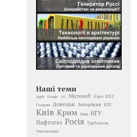
Наші теми
Microsoft
LG
Євро-2012
Google
Apple
Донецьк
Запоріжжя
КПІ
Газпром
Київ
Крим
НГУ
Львів
Росія
Нафтогаз
Турбоатом
Укрзалізниця