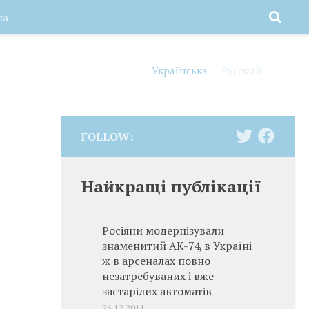
на
Українська
Русский
FOLLOW:
Найкращі публікації
Росіяни модернізували
знаменитий АК-74, в Україні
ж в арсеналах повно
незатребуваних і вже
застарілих автоматів
26.12.2011