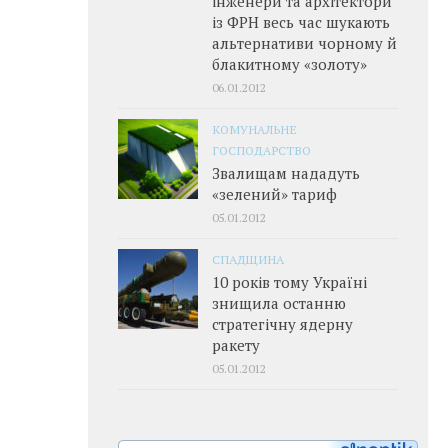
інженери та архітектори
із ФРН весь час шукають
альтернативи чорному й
блакитному «золоту»
06.01.2012
КОМУНАЛЬНЕ
ГОСПОДАРСТВО
Звалищам нададуть
«зелений» тариф
05.01.2012
СПАДЩИНА
10 років тому Україні
знищила останню
стратегічну ядерну
ракету
05.01.2012