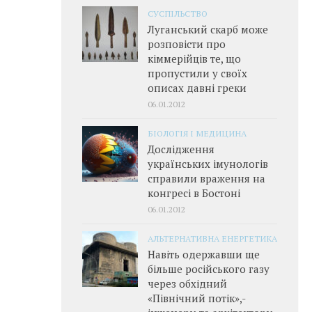
СУСПІЛЬСТВО
Луганський скарб може
розповісти про
кіммерійців те, що
пропустили у своїх
описах давні греки
06.01.2012
БІОЛОГІЯ І МЕДИЦИНА
Дослідження
українських імунологів
справили враження на
конгресі в Бостоні
06.01.2012
АЛЬТЕРНАТИВНА ЕНЕРГЕТИКА
Навіть одержавши ще
більше російського газу
через обхідний
«Північний потік»,­