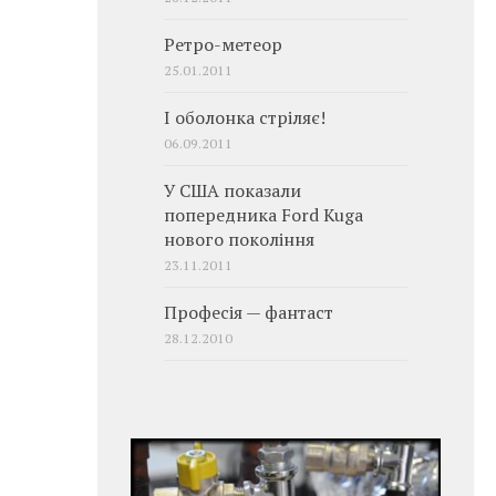
Ретро-метеор
25.01.2011
І оболонка стріляє!
06.09.2011
У США показали
попередника Ford Kuga
нового покоління
23.11.2011
Професія — фантаст
28.12.2010