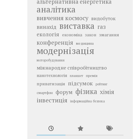
альтернативна енергетика
аналітика
вивчення космосу
видобуток
виставка
газ
винахід
екологія
змагання
економіка
закон
конференція
медицина
модернізація
моторобудування
міжнародне співробітництво
нанотехнологія
премія
планшет
підсумок
приватизація
рейтинг
фізика
хімія
форум
смартфон
інвестиція
інформаційна безпека