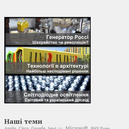
Наші теми
Microsoft
Google
Apple
Cisco
ВНУ Даля
Intel
LG