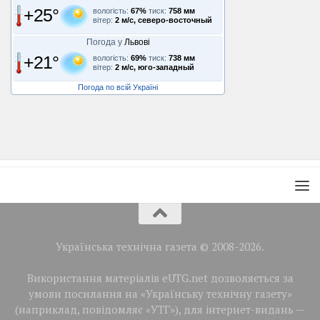
+25°
вологість:
67%
тиск:
758 мм
вітер:
2 м/с, северо-восточный
Погода у
Львові
+21°
вологість:
69%
тиск:
738 мм
вітер:
2 м/с, юго-западный
Погода по всій Україні
Українська технічна газета © 2008-2026.
Використання матеріалів eUTG.net дозволяється за
умови посилання на «Українську технічну газету»
(наприклад, повідомляє «УТГ»), для інтернет-видань —