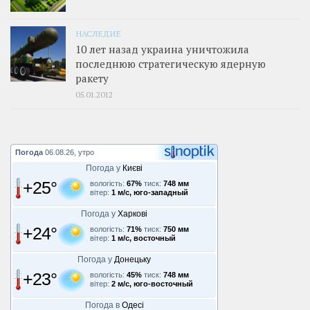
НАСЛЕДИЕ
10 лет назад украина уничтожила
последнюю стратегическую ядерную
ракету
05.01.2012
Погода
06.08.26, утро
Погода у
Києві
+25°
вологість:
67%
тиск:
748 мм
вітер:
1 м/с, юго-западный
Погода у
Харкові
+24°
вологість:
71%
тиск:
750 мм
вітер:
1 м/с, восточный
Погода у
Донецьку
+23°
вологість:
45%
тиск:
748 мм
вітер:
2 м/с, юго-восточный
Погода в
Одесі