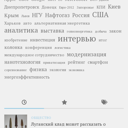
Киев
Днепропетровск
Донецк
КПИ
Запорожье
Евро-2012
США
НГУ
Нафтогаз
Крым
Россия
Львов
Харьков
альтернативная энергетика
авто
аналитика
выставка
закон
добыча
гелиоэнергетика
интервью
инвестиция
изобретение
итог
колонка
конференция
логистика
модернизация
международное сотрудничество
нанотехнология
рейтинг
смартфон
приватизация
физика
экология
соревнование
экономика
энергоэффективность
ОБЩЕСТВО
Луганский клад может рассказать о