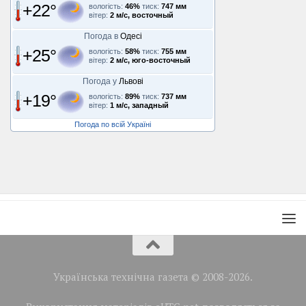
+22°
вологість:
46%
тиск:
747 мм
вітер:
2 м/с, восточный
Погода в
Одесі
+25°
вологість:
58%
тиск:
755 мм
вітер:
2 м/с, юго-восточный
Погода у
Львові
+19°
вологість:
89%
тиск:
737 мм
вітер:
1 м/с, западный
Погода по всій Україні
Українська технічна газета © 2008-2026.