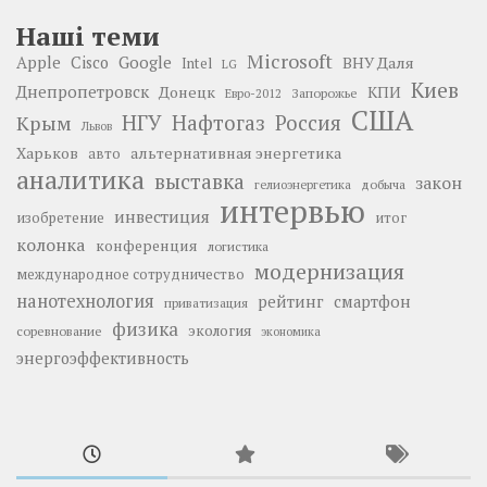
Наші теми
Microsoft
Google
Apple
Cisco
ВНУ Даля
Intel
LG
Киев
Днепропетровск
Донецк
КПИ
Запорожье
Евро-2012
США
НГУ
Нафтогаз
Крым
Россия
Львов
Харьков
альтернативная энергетика
авто
аналитика
выставка
закон
добыча
гелиоэнергетика
интервью
инвестиция
изобретение
итог
колонка
конференция
логистика
модернизация
международное сотрудничество
нанотехнология
рейтинг
смартфон
приватизация
физика
экология
соревнование
экономика
энергоэффективность