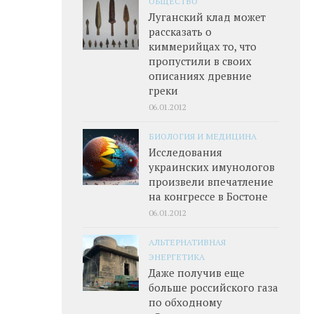
ОБЩЕСТВО
Луганский клад может
рассказать о
киммерийцах то, что
пропустили в своих
описаниях древние
греки
06.01.2012
БИОЛОГИЯ И МЕДИЦИНА
Исследования
украинских имунологов
произвели впечатление
на конгрессе в Бостоне
06.01.2012
АЛЬТЕРНАТИВНАЯ
ЭНЕРГЕТИКА
Даже получив еще
больше российского газа
по обходному