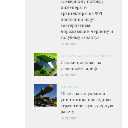
«Северному потоку»,
инженеры и
архитекторы из ФРГ
постоянно ищут
альтернативы
дорожающим черному и
голубому «золоту»
06.01.2012
КОММУНАЛЬНОЕ ХОЗЯЙСТВО
Свалки поставят на
«зеленый» тариф
05.01.2012
НАСЛЕДИЕ
10 лет назад украина
уничтожила последнюю
стратегическую ядерную
ракету
05.01.2012