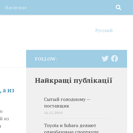
Наследие
Русский
FOLLOW:
Найкращі публікації
 а из
Сытый голодному —
поставщик
ую
16.11.2010
й из
Toyota и Subaru делают
и
однобазовые спорткупе.