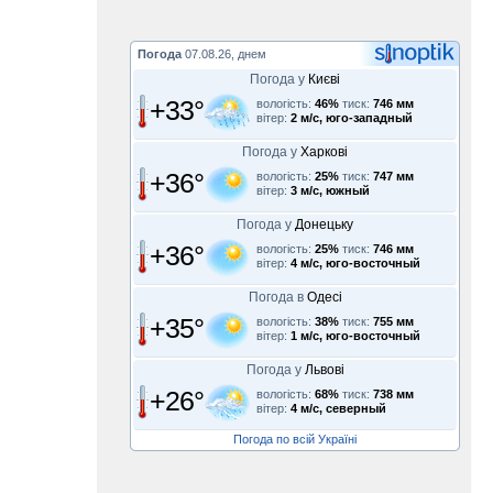
Погода
07.08.26, днем
Погода у
Києві
+33°
вологість:
46%
тиск:
746 мм
вітер:
2 м/с, юго-западный
Погода у
Харкові
+36°
вологість:
25%
тиск:
747 мм
вітер:
3 м/с, южный
Погода у
Донецьку
+36°
вологість:
25%
тиск:
746 мм
вітер:
4 м/с, юго-восточный
Погода в
Одесі
+35°
вологість:
38%
тиск:
755 мм
вітер:
1 м/с, юго-восточный
Погода у
Львові
+26°
вологість:
68%
тиск:
738 мм
вітер:
4 м/с, северный
Погода по всій Україні