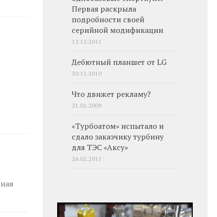
Первая раскрыла
подробности своей
серийной модификации
12.12.2011
Дебютный планшет от LG
30.11.2010
Что движет рекламу?
21.01.2009
«Турбоатом» испытало и
сдало заказчику турбину
для ТЭС «Аксу»
24.02.2011
рная