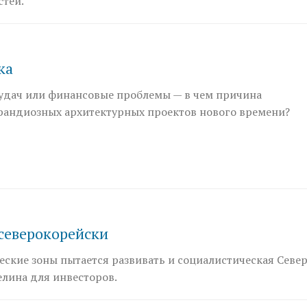
стей.
ка
удач или финансовые проблемы — в чем причина
рандиозных архитектурных проектов нового времени?
северокорейски
ские зоны пытается развивать и социалистическая Севе
елина для инвесторов.