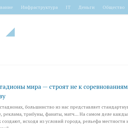
вание
Инфраструктура
IT
Деньги
Общество
адионы мира — строят не к соревнованиям,
ву
 стадионах, большинство из нас представляет стандартн
е, реклама, трибуны, фанаты, матч… На самом деле кажды
х создают, исходя из условий города, рельефа местности 