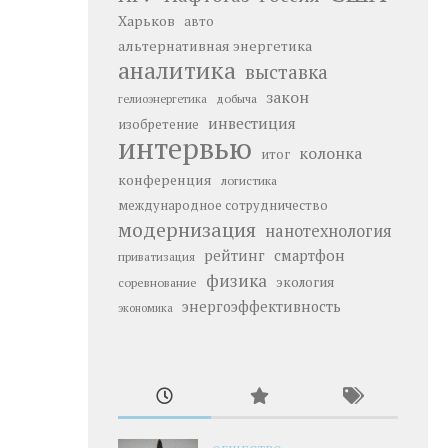
Харьков
авто
альтернативная энергетика
аналитика
выставка
закон
добыча
гелиоэнергетика
инвестиция
изобретение
интервью
колонка
итог
конференция
логистика
международное сотрудничество
модернизация
нанотехнология
рейтинг
смартфон
приватизация
физика
экология
соревнование
энергоэффективность
экономика