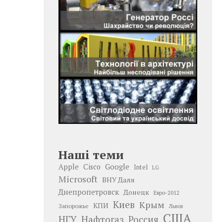
Наші теми
Google
Apple
Cisco
Intel
LG
Microsoft
ВНУ Даля
Днепропетровск
Донецк
Евро-2012
Киев
Крым
КПИ
Запорожье
Львов
США
НГУ
Нафтогаз
Россия