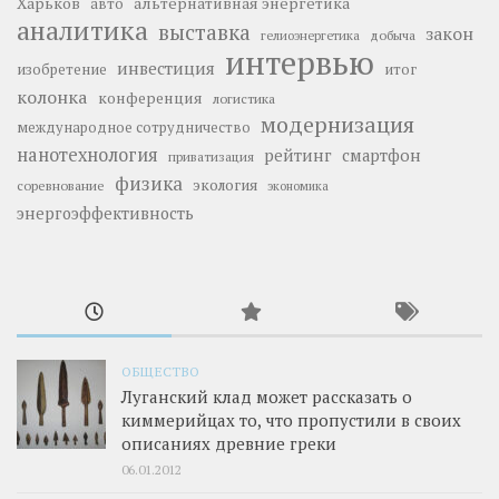
Харьков
альтернативная энергетика
авто
аналитика
выставка
закон
добыча
гелиоэнергетика
интервью
инвестиция
изобретение
итог
колонка
конференция
логистика
модернизация
международное сотрудничество
нанотехнология
рейтинг
смартфон
приватизация
физика
экология
соревнование
экономика
энергоэффективность
ОБЩЕСТВО
Луганский клад может рассказать о
киммерийцах то, что пропустили в своих
описаниях древние греки
06.01.2012