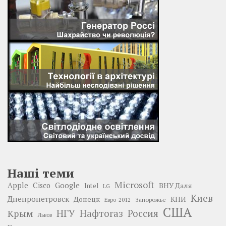
Наші теми
Microsoft
Google
Apple
Cisco
ВНУ Даля
Intel
LG
Киев
Днепропетровск
Донецк
КПИ
Запорожье
Евро-2012
США
НГУ
Нафтогаз
Крым
Россия
Львов