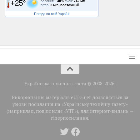
+25°
вологість:
40%
тиск:
742 мм
вітер:
2 м/с, восточный
Погода по всій Україні
Українська технічна газета © 2008-2026.
Використання матеріалів eUTG.net дозволяється за
умови посилання на «Українську технічну газету»
(наприклад, повідомляє «УТГ»), для інтернет-видань —
гіперпосилання.