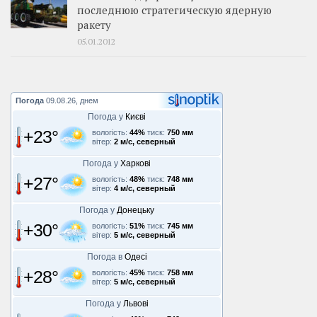
последнюю стратегическую ядерную
ракету
05.01.2012
Погода
09.08.26, днем
Погода у
Києві
+23°
вологість:
44%
тиск:
750 мм
вітер:
2 м/с, северный
Погода у
Харкові
+27°
вологість:
48%
тиск:
748 мм
вітер:
4 м/с, северный
Погода у
Донецьку
+30°
вологість:
51%
тиск:
745 мм
вітер:
5 м/с, северный
Погода в
Одесі
+28°
вологість:
45%
тиск:
758 мм
вітер:
5 м/с, северный
Погода у
Львові