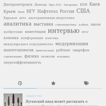
Киев
Днепропетровск
Донецк
КПИ
Запорожье
Евро-2012
США
НГУ
Нафтогаз
Крым
Россия
Львов
Харьков
альтернативная энергетика
авто
аналитика
выставка
закон
добыча
гелиоэнергетика
интервью
инвестиция
изобретение
итог
колонка
конференция
логистика
модернизация
международное сотрудничество
нанотехнология
рейтинг
смартфон
приватизация
физика
экология
соревнование
экономика
энергоэффективность
ОБЩЕСТВО
Луганский клад может рассказать о