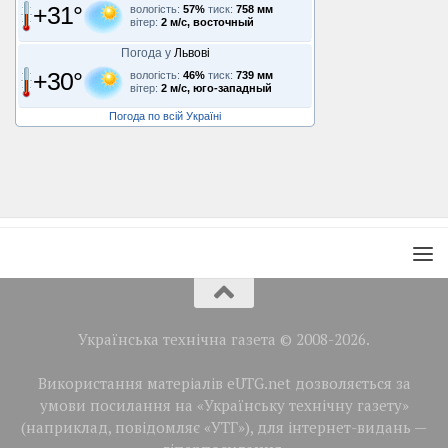
+31°
вологість:
57%
тиск:
758 мм
вітер:
2 м/с, восточный
Погода у
Львові
+30°
вологість:
46%
тиск:
739 мм
вітер:
2 м/с, юго-западный
Погода по всій Україні
Українська технічна газета © 2008-2026.
Використання матеріалів eUTG.net дозволяється за
умови посилання на «Українську технічну газету»
(наприклад, повідомляє «УТГ»), для інтернет-видань —