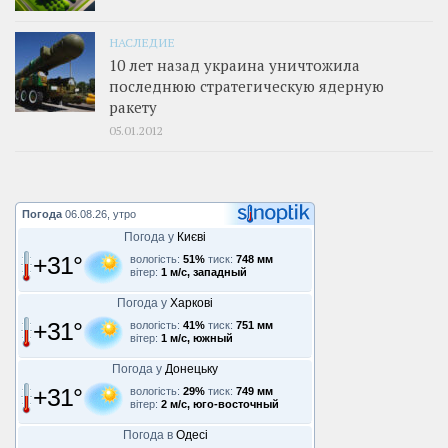
НАСЛЕДИЕ
10 лет назад украина уничтожила
последнюю стратегическую ядерную
ракету
05.01.2012
Погода
06.08.26, утро
Погода у
Києві
+31°
вологість:
51%
тиск:
748 мм
вітер:
1 м/с, западный
Погода у
Харкові
+31°
вологість:
41%
тиск:
751 мм
вітер:
1 м/с, южный
Погода у
Донецьку
+31°
вологість:
29%
тиск:
749 мм
вітер:
2 м/с, юго-восточный
Погода в
Одесі