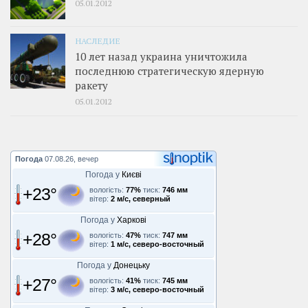
05.01.2012
НАСЛЕДИЕ
10 лет назад украина уничтожила
последнюю стратегическую ядерную
ракету
05.01.2012
Погода
07.08.26, вечер
Погода у
Києві
+23°
вологість:
77%
тиск:
746 мм
вітер:
2 м/с, северный
Погода у
Харкові
+28°
вологість:
47%
тиск:
747 мм
вітер:
1 м/с, северо-восточный
Погода у
Донецьку
+27°
вологість:
41%
тиск:
745 мм
вітер:
3 м/с, северо-восточный