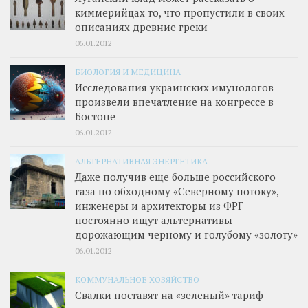
киммерийцах то, что пропустили в своих
описаниях древние греки
06.01.2012
БИОЛОГИЯ И МЕДИЦИНА
Исследования украинских имунологов
произвели впечатление на конгрессе в
Бостоне
06.01.2012
АЛЬТЕРНАТИВНАЯ ЭНЕРГЕТИКА
Даже получив еще больше российского
газа по обходному «Северному потоку»,
инженеры и архитекторы из ФРГ
постоянно ищут альтернативы
дорожающим черному и голубому «золоту»
06.01.2012
КОММУНАЛЬНОЕ ХОЗЯЙСТВО
Свалки поставят на «зеленый» тариф