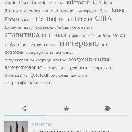
Microsoft
Google
Apple
Cisco
ВНУ Даля
Intel
LG
Киев
Днепропетровск
Донецк
КПИ
Запорожье
Евро-2012
США
НГУ
Нафтогаз
Крым
Россия
Львов
Харьков
альтернативная энергетика
авто
аналитика
выставка
закон
добыча
гелиоэнергетика
интервью
инвестиция
изобретение
итог
колонка
конференция
логистика
модернизация
международное сотрудничество
нанотехнология
рейтинг
смартфон
приватизация
физика
экология
соревнование
экономика
энергоэффективность
ОБЩЕСТВО
Луганский клад может рассказать о