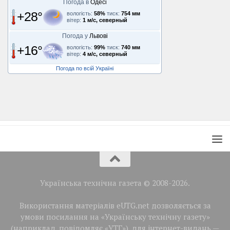
Погода в
Одесі
+28°
вологість:
58%
тиск:
754 мм
вітер:
1 м/с, северный
Погода у
Львові
+16°
вологість:
99%
тиск:
740 мм
вітер:
4 м/с, северный
Погода по всій Україні
Українська технічна газета © 2008-2026.
Використання матеріалів eUTG.net дозволяється за
умови посилання на «Українську технічну газету»
(наприклад, повідомляє «УТГ»), для інтернет-видань —