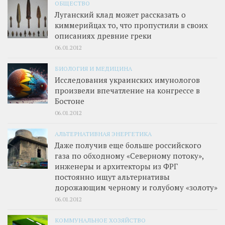
ОБЩЕСТВО
Луганский клад может рассказать о
киммерийцах то, что пропустили в своих
описаниях древние греки
06.01.2012
БИОЛОГИЯ И МЕДИЦИНА
Исследования украинских имунологов
произвели впечатление на конгрессе в
Бостоне
06.01.2012
АЛЬТЕРНАТИВНАЯ ЭНЕРГЕТИКА
Даже получив еще больше российского
газа по обходному «Северному потоку»,
инженеры и архитекторы из ФРГ
постоянно ищут альтернативы
дорожающим черному и голубому «золоту»
06.01.2012
КОММУНАЛЬНОЕ ХОЗЯЙСТВО