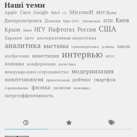
Наші теми
Microsoft
Google
Apple
Cisco
ВНУ Даля
Intel
LG
Киев
Днепропетровск
Донецк
КПИ
Запорожье
Евро-2012
США
НГУ
Нафтогаз
Крым
Россия
Львов
Харьков
альтернативная энергетика
авто
аналитика
выставка
закон
добыча
гелиоэнергетика
интервью
инвестиция
изобретение
итог
колонка
конференция
логистика
модернизация
международное сотрудничество
нанотехнология
рейтинг
смартфон
приватизация
физика
экология
соревнование
экономика
энергоэффективность