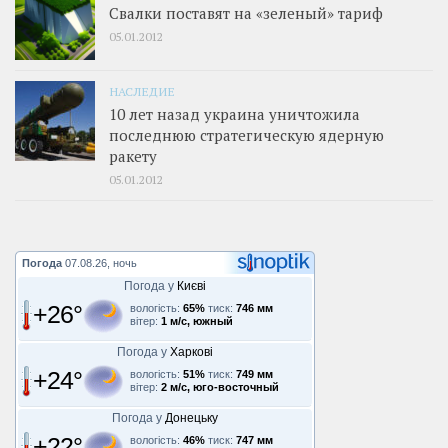
Свалки поставят на «зеленый» тариф
05.01.2012
НАСЛЕДИЕ
10 лет назад украина уничтожила
последнюю стратегическую ядерную
ракету
05.01.2012
Погода
07.08.26, ночь
Погода у
Києві
+26°
вологість:
65%
тиск:
746 мм
вітер:
1 м/с, южный
Погода у
Харкові
+24°
вологість:
51%
тиск:
749 мм
вітер:
2 м/с, юго-восточный
Погода у
Донецьку
+22°
вологість:
46%
тиск:
747 мм