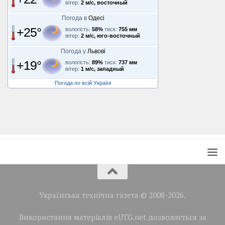
вітер:
2 м/с, восточный
Погода в
Одесі
+25°
вологість:
58%
тиск:
755 мм
вітер:
2 м/с, юго-восточный
Погода у
Львові
+19°
вологість:
89%
тиск:
737 мм
вітер:
1 м/с, западный
Погода по всій Україні
Українська технічна газета © 2008-2026.
Використання матеріалів eUTG.net дозволяється за