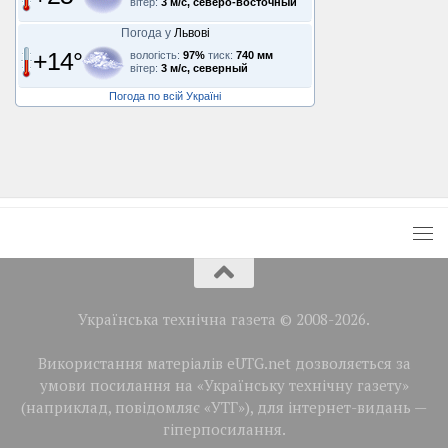
вітер:
3 м/с, северо-восточный
Погода у
Львові
+14°
вологість:
97%
тиск:
740 мм
вітер:
3 м/с, северный
Погода по всій Україні
Українська технічна газета © 2008-2026.
Використання матеріалів eUTG.net дозволяється за
умови посилання на «Українську технічну газету»
(наприклад, повідомляє «УТГ»), для інтернет-видань —
гіперпосилання.