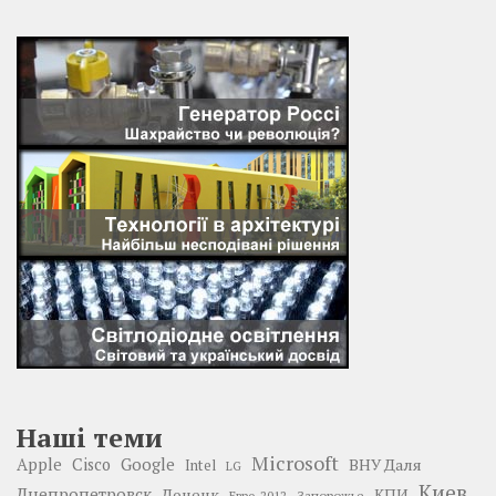
Наші теми
Microsoft
Google
Apple
Cisco
ВНУ Даля
Intel
LG
Киев
Днепропетровск
Донецк
КПИ
Запорожье
Евро-2012