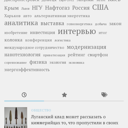
США
НГУ
Нафтогаз
Крым
Россия
Львов
Харьков
альтернативная энергетика
авто
аналитика
выставка
закон
добыча
гелиоэнергетика
интервью
инвестиция
изобретение
итог
колонка
конференция
логистика
модернизация
международное сотрудничество
нанотехнология
рейтинг
смартфон
приватизация
физика
экология
соревнование
экономика
энергоэффективность
ОБЩЕСТВО
Луганский клад может рассказать о
киммерийцах то, что пропустили в своих