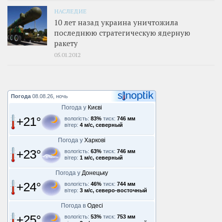
НАСЛЕДИЕ
10 лет назад украина уничтожила
последнюю стратегическую ядерную
ракету
05.01.2012
Погода
08.08.26, ночь
Погода у
Києві
+21°
вологість:
83%
тиск:
746 мм
вітер:
4 м/с, северный
Погода у
Харкові
+23°
вологість:
63%
тиск:
746 мм
вітер:
1 м/с, северный
Погода у
Донецьку
+24°
вологість:
46%
тиск:
744 мм
вітер:
3 м/с, северо-восточный
Погода в
Одесі
+25°
вологість:
53%
тиск:
753 мм