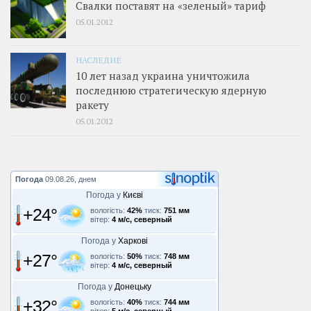
Свалки поставят на «зеленый» тариф
05.01.2012
НАСЛЕДИЕ
10 лет назад украина уничтожила
последнюю стратегическую ядерную
ракету
05.01.2012
Погода
09.08.26, днем
Погода у
Києві
+24°
вологість:
42%
тиск:
751 мм
вітер:
4 м/с, северный
Погода у
Харкові
+27°
вологість:
50%
тиск:
748 мм
вітер:
4 м/с, северный
Погода у
Донецьку
+32°
вологість:
40%
тиск:
744 мм