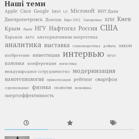
Наші теми
Microsoft
Google
Apple
Cisco
ВНУ Даля
Intel
LG
Киев
Днепропетровск
Донецк
КПИ
Запорожье
Евро-2012
США
НГУ
Нафтогаз
Крым
Россия
Львов
Харьков
альтернативная энергетика
авто
аналитика
выставка
закон
добыча
гелиоэнергетика
интервью
инвестиция
изобретение
итог
колонка
конференция
логистика
модернизация
международное сотрудничество
нанотехнология
рейтинг
смартфон
приватизация
физика
экология
соревнование
экономика
энергоэффективность