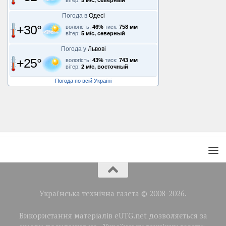
вітер:
5 м/с, северный
Погода в
Одесі
+30°
вологість:
46%
тиск:
758 мм
вітер:
5 м/с, северный
Погода у
Львові
+25°
вологість:
43%
тиск:
743 мм
вітер:
2 м/с, восточный
Погода по всій Україні
Українська технічна газета © 2008-2026.
Використання матеріалів eUTG.net дозволяється за