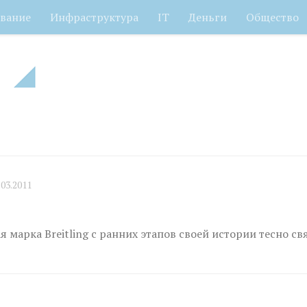
вание
Инфраструктура
IT
Деньги
Общество
.03.2011
 марка Breitling с ранних этапов своей истории тесно свя