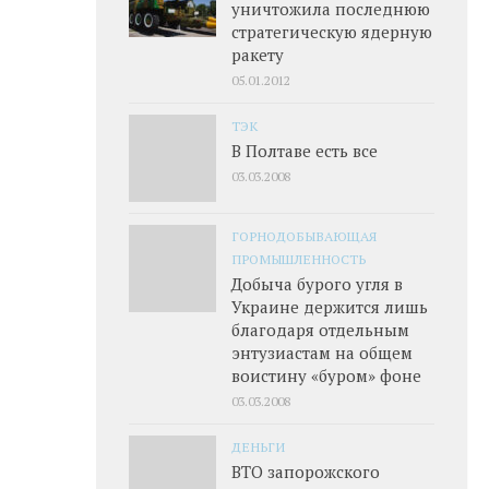
уничтожила последнюю
стратегическую ядерную
ракету
05.01.2012
ТЭК
В Полтаве есть все
03.03.2008
ГОРНОДОБЫВАЮЩАЯ
ПРОМЫШЛЕННОСТЬ
Добыча бурого угля в
Украине держится лишь
благодаря отдельным
энтузиастам на общем
воистину «буром» фоне
03.03.2008
ДЕНЬГИ
ВТО запорожского