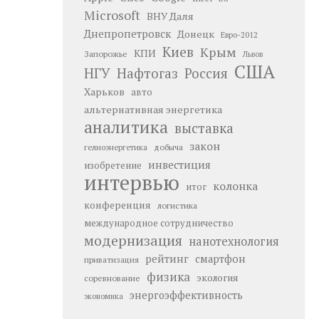
Microsoft
ВНУ Даля
Днепропетровск
Донецк
Евро-2012
Киев
Крым
КПИ
Запорожье
Львов
США
НГУ
Нафтогаз
Россия
Харьков
авто
альтернативная энергетика
аналитика
выставка
закон
добыча
гелиоэнергетика
инвестиция
изобретение
интервью
колонка
итог
конференция
логистика
международное сотрудничество
модернизация
нанотехнология
рейтинг
смартфон
приватизация
физика
экология
соревнование
энергоэффективность
экономика