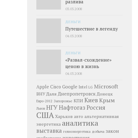
разлива
03.03.2008
ДЕНЬГИ
Путешествие в легенду
04.03.2008
ДЕНЬГИ
«Развал-схождение»
ценою в жизнь
04.03.2008
Microsoft
Google
Apple
Cisco
Intel
LG
Днепропетровск
ВНУ Даля
Донецк
Киев
Крым
КПИ
Запорожье
Евро-2012
НГУ
Нафтогаз
Россия
Львов
США
Харьков
альтернативная
авто
аналитика
энергетика
выставка
закон
добыча
гелиоэнергетика
инвестиция