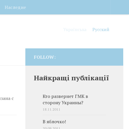
Наследие
Українська
Русский
FOLLOW:
Найкращі публікації
Кто развернет ГМК в
зана с
сторону Украины?
18.11.2011
В яблочко!
20.09.2011