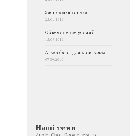
Застывшая готика
25.01.2011
Объединение усилий
15.09.2011
Атмосфера для кристалла
07.09.2010
Наші теми
Google
Apple
Cisco
Intel
LG