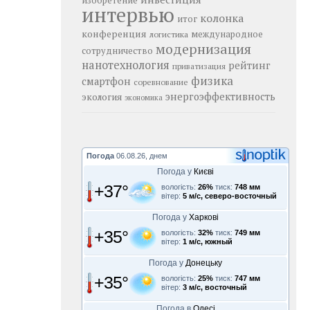
изобретение
интервью
колонка
итог
конференция
логистика
международное
модернизация
сотрудничество
нанотехнология
рейтинг
приватизация
физика
смартфон
соревнование
энергоэффективность
экология
экономика
Погода
06.08.26, днем
Погода у
Києві
+37°
вологість:
26%
тиск:
748 мм
вітер:
5 м/с, северо-восточный
Погода у
Харкові
+35°
вологість:
32%
тиск:
749 мм
вітер:
1 м/с, южный
Погода у
Донецьку
+35°
вологість:
25%
тиск:
747 мм
вітер:
3 м/с, восточный
Погода в
Одесі