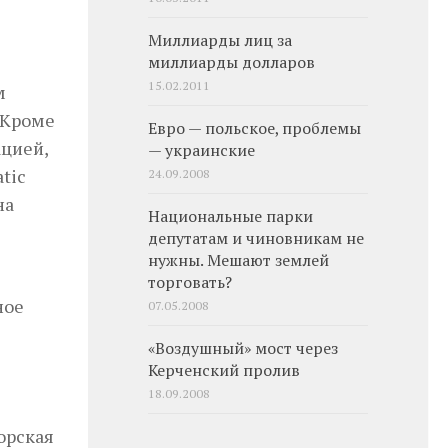
Миллиарды лиц за
миллиарды долларов
15.02.2011
м
 Кроме
Евро — польское, проблемы
ацией,
— украинские
tic
24.09.2008
на
Национальные парки
депутатам и чиновникам не
нужны. Мешают землей
торговать?
ное
07.05.2008
«Воздушный» мост через
Керченский пролив
18.09.2008
орская