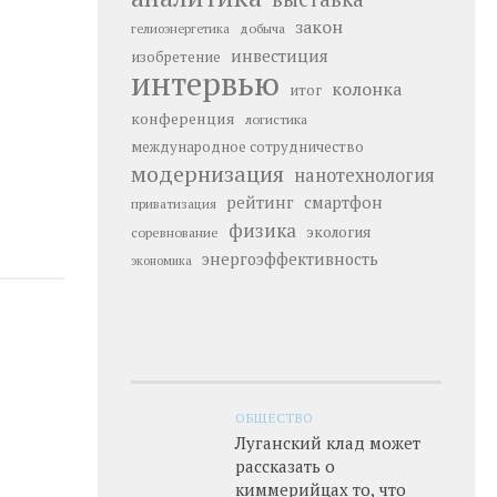
закон
добыча
гелиоэнергетика
инвестиция
изобретение
интервью
колонка
итог
конференция
логистика
международное сотрудничество
модернизация
нанотехнология
рейтинг
смартфон
приватизация
физика
экология
соревнование
энергоэффективность
экономика
ОБЩЕСТВО
Луганский клад может
рассказать о
киммерийцах то, что