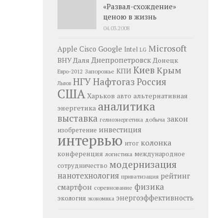
«Развал-схождение»
ценою в жизнь
04.03.2008
Microsoft
Google
Apple
Cisco
Intel
LG
Днепропетровск
ВНУ Даля
Донецк
Киев
Крым
КПИ
Запорожье
Евро-2012
НГУ
Нафтогаз
Россия
Львов
США
Харьков
альтернативная
авто
аналитика
энергетика
выставка
закон
добыча
гелиоэнергетика
инвестиция
изобретение
интервью
колонка
итог
конференция
логистика
международное
модернизация
сотрудничество
нанотехнология
рейтинг
приватизация
физика
смартфон
соревнование
энергоэффективность
экология
экономика