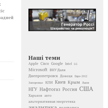
х
tic
 задней
Наші теми
Google
Apple
Cisco
Intel
LG
Microsoft
ВНУ Даля
Днепропетровск
Донецк
Евро-2012
Киев
Крым
КПИ
Запорожье
Львов
США
НГУ
Нафтогаз
Россия
Харьков
авто
альтернативная энергетика
аналитика
выставка