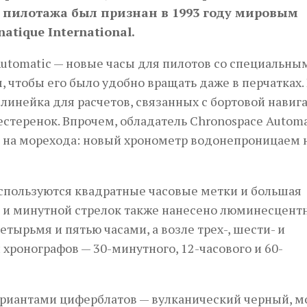
о пилотажа был признан в 1993 году мировым
tique International.
utomatic — новые часы для пилотов со специальны
, чтобы его было удобно вращать даже в перчатках.
линейка для расчетов, связанных с бортовой навиг
стеренок. Впрочем, обладатель Chronospace Automa
а на морехода: новый хронометр водонепроницаем 
спользуются квадратные часовые метки и большая
й и минутной стрелок также нанесено люминесцент
ырьмя и пятью часами, а возле трех-, шести- и
ронографов — 30-минутного, 12-часового и 60-
риантами циферблатов — вулканический черный, м