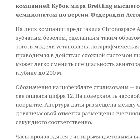
компанией Кубок мира Breitling высшег
чемпионатом по версии Федерации Aerona
На днях компания представила Chronospace A
зубчатым безе­­лем, сделанным таким образом
того, в модели установлена логарифмическая 
приводимая в действие сложной системой ше
может легко сменить специальность авиатор
глубине до 200 м.
Обозначения на циферблате стилизованы — и
светящаяся цифра 12. На поверхность часово
покрытие. Апертура даты размещена между чет
девятичасовой отметки размещены счетчики х
секундного соответственно.
Часы производятся с четырьмя цветовыми ва