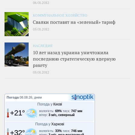
06.01.2012
КОММУНАЛЬНОЕ ХОЗЯЙСТВО
Свалки поставят на «зеленый» тариф
05.01.2012
НАСЛЕДИЕ
10 лет назад украина уничтожила
последнюю стратегическую ядерную
ракету
05.01.2012
Погода
08.08.26, днем
Погода у
Києві
+21°
вологість:
69%
тиск:
747 мм
вітер:
3 м/с, северный
Погода у
Харкові
+32°
вологість:
33%
тиск:
746 мм
вітер:
2 м/с, юго-восточный