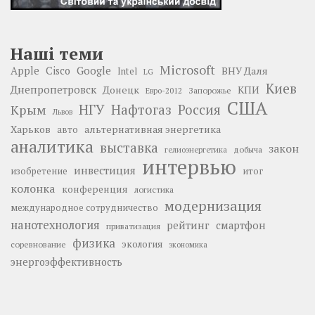
Наші теми
Microsoft
Google
Apple
Cisco
ВНУ Даля
Intel
LG
Киев
Днепропетровск
Донецк
КПИ
Запорожье
Евро-2012
США
НГУ
Нафтогаз
Крым
Россия
Львов
Харьков
альтернативная энергетика
авто
аналитика
выставка
закон
добыча
гелиоэнергетика
интервью
инвестиция
изобретение
итог
колонка
конференция
логистика
модернизация
международное сотрудничество
нанотехнология
рейтинг
смартфон
приватизация
физика
экология
соревнование
экономика
энергоэффективность