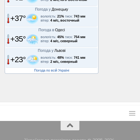
Погода у
Донецьку
+37°
вологість:
21%
тиск:
743 мм
вітер:
4 м/с, восточный
Погода в
Одесі
+35°
вологість:
45%
тиск:
754 мм
вітер:
4 м/с, северный
Погода у
Львові
+23°
вологість:
48%
тиск:
741 мм
вітер:
2 м/с, северный
Погода по всій Україні
Українська технічна газета © 2008-2026.