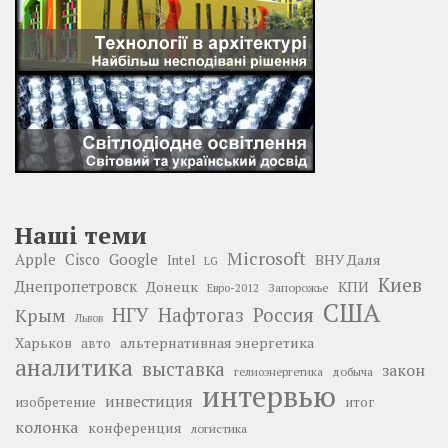
Наші теми
Microsoft
Google
Apple
Cisco
ВНУ Даля
Intel
LG
Киев
Днепропетровск
Донецк
КПИ
Запорожье
Евро-2012
США
НГУ
Нафтогаз
Крым
Россия
Львов
Харьков
альтернативная энергетика
авто
аналитика
выставка
закон
добыча
гелиоэнергетика
интервью
инвестиция
изобретение
итог
колонка
конференция
логистика