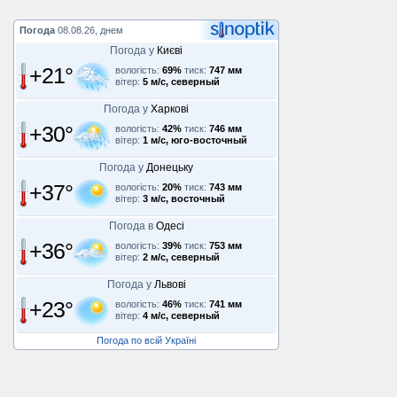
Погода
08.08.26, днем
Погода у
Києві
+21°
вологість:
69%
тиск:
747 мм
вітер:
5 м/с, северный
Погода у
Харкові
+30°
вологість:
42%
тиск:
746 мм
вітер:
1 м/с, юго-восточный
Погода у
Донецьку
+37°
вологість:
20%
тиск:
743 мм
вітер:
3 м/с, восточный
Погода в
Одесі
+36°
вологість:
39%
тиск:
753 мм
вітер:
2 м/с, северный
Погода у
Львові
+23°
вологість:
46%
тиск:
741 мм
вітер:
4 м/с, северный
Погода по всій Україні