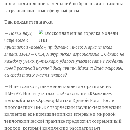
производительность, меньший выброс пыли, снижены
загрязняющие атмосферу выбросы.
Так рождается наука
— Новых наук,
чаще всего с
приставкой «псевдо», придумано много: марксистская
этика, ТРИЗ — ФСА, мичуринская агробиология… Однако не
каждому ученому-технарю удалось участвовать в создании
новой реальной научной дисциплины. Михаил Владимирович,
вы среди таких счастливчиков?
— И не только я, также мои коллеги-соратники из
НМетАУ, Института газа, с «Азовстали», «Южмаша»,
меткомбината «Арселор­Миттал Кривой Рог». После
многолетних НИОКР творческий научно-технический
коллектив единомышленников впервые в мировой
теплотехнической практике предложил современный
подход, который комплексно рассматривает