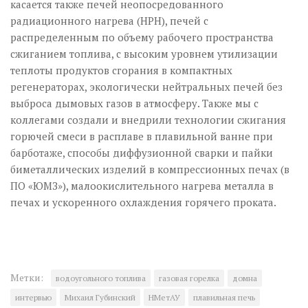
касается также печей неопосредованного
радиационного нагрева (НРН), печей с
распределенным по объему рабочего пространства
сжиганием топлива, с высоким уровнем утилизации
теплоты продуктов сгорания в компактных
регенераторах, экологически нейтральных печей без
выброса дымовых газов в атмосферу. Также мы с
коллегами создали и внедрили технологии сжигания
горючей смеси в расплаве в плавильной ванне при
барботаже, способы диффузионной сварки и пайки
биметаллических изделий в компрессионных печах (в
ПО «ЮМЗ»), малоокислительного нагрева металла в
печах и ускоренного охлаждения горячего проката.
Метки:
водо­угольного топлива
газовая горелка
домна
интервью
Михаил Губинский
НМетАУ
плавильная печь