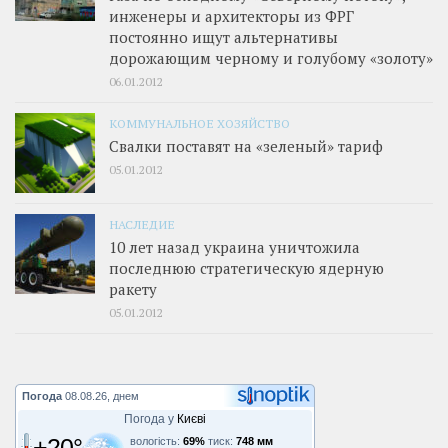
инженеры и архитекторы из ФРГ
постоянно ищут альтернативы
дорожающим черному и голубому «золоту»
06.01.2012
КОММУНАЛЬНОЕ ХОЗЯЙСТВО
Свалки поставят на «зеленый» тариф
05.01.2012
НАСЛЕДИЕ
10 лет назад украина уничтожила
последнюю стратегическую ядерную
ракету
05.01.2012
Погода
08.08.26, днем
Погода у
Києві
+20°
вологість:
69%
тиск:
748 мм