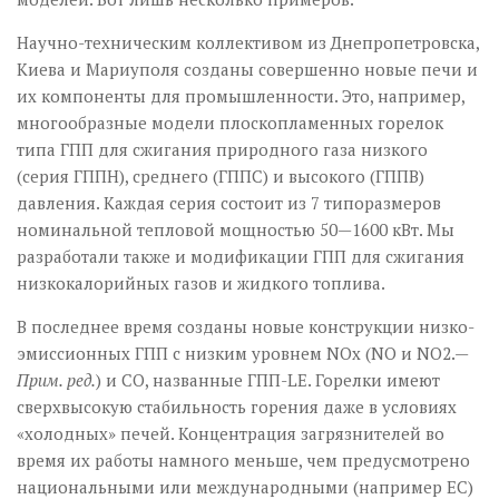
Научно-техническим коллективом из Днепропетровска,
Киева и Мариуполя созданы совершенно новые печи и
их компоненты для промышленности. Это, например,
многообразные модели плоскопламенных горелок
типа ГПП для сжигания природного газа низкого
(серия ГППН), среднего (ГППС) и высокого (ГППВ)
давления. Каждая серия состоит из 7 типоразмеров
номинальной тепловой мощностью 50—1600 кВт. Мы
разработали также и модификации ГПП для сжигания
низкокалорийных газов и жидкого топлива.
В последнее время созданы новые конструкции низко­
эмиссионных ГПП с низким уровнем NOx (NO и NO2.—
Прим. ред.
) и СО, названные ГПП-LE. Горелки имеют
сверхвысокую стабильность горения даже в условиях
«холодных» печей. Концентрация загрязнителей во
время их работы намного меньше, чем предусмотрено
нацио­нальными или международными (например ЕС)