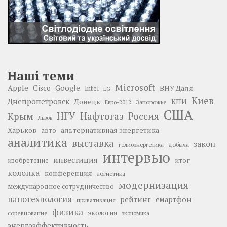
Наші теми
Microsoft
Google
Apple
Cisco
ВНУ Даля
Intel
LG
Киев
Днепропетровск
Донецк
КПИ
Запорожье
Евро-2012
США
НГУ
Нафтогаз
Крым
Россия
Львов
Харьков
альтернативная энергетика
авто
аналитика
выставка
закон
добыча
гелиоэнергетика
интервью
инвестиция
изобретение
итог
колонка
конференция
логистика
модернизация
международное сотрудничество
нанотехнология
рейтинг
смартфон
приватизация
физика
экология
соревнование
экономика
энергоэффективность