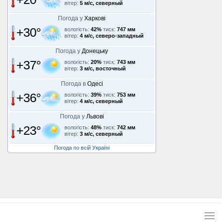
вітер:
5 м/с, северный
Погода у
Харкові
+30°
вологість:
42%
тиск:
747 мм
вітер:
4 м/с, северо-западный
Погода у
Донецьку
+37°
вологість:
20%
тиск:
743 мм
вітер:
3 м/с, восточный
Погода в
Одесі
+36°
вологість:
39%
тиск:
753 мм
вітер:
4 м/с, северный
Погода у
Львові
+23°
вологість:
48%
тиск:
742 мм
вітер:
3 м/с, северный
Погода по всій Україні