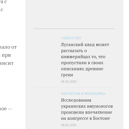
а с
 с
ОБЩЕСТВО
Луганский клад может
вало от
рассказать о
 при
киммерийцах то, что
ависит
пропустили в своих
описаниях древние
греки
06.01.2012
БИОЛОГИЯ И МЕДИЦИНА
Исследования
украинских имунологов
вое —
произвели впечатление
на конгрессе в Бостоне
06.01.2012