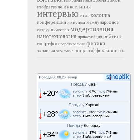
добыча
гелиоэнергетика
инвестиция
изобретение
интервью
колонка
итог
конференция
логистика
международное
модернизация
сотрудничество
нанотехнология
рейтинг
приватизация
физика
смартфон
соревнование
энергоэффективность
экология
экономика
Погода
08.08.26, вечер
Погода у
Києві
+20°
вологість:
67%
тиск:
749 мм
вітер:
3 м/с, северный
Погода у
Харкові
+28°
вологість:
56%
тиск:
746 мм
вітер:
1 м/с, северный
Погода у
Донецьку
+34°
вологість:
17%
тиск:
743 мм
вітер:
3 м/с, восточный