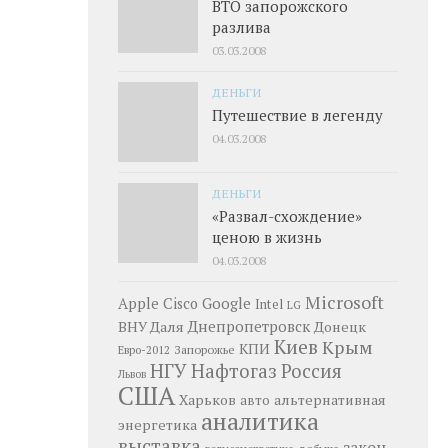
ВТО запорожского
разлива
03.03.2008
ДЕНЬГИ
Путешествие в легенду
04.03.2008
ДЕНЬГИ
«Развал-схождение»
ценою в жизнь
04.03.2008
Microsoft
Google
Apple
Cisco
Intel
LG
Днепропетровск
ВНУ Даля
Донецк
Киев
Крым
КПИ
Запорожье
Евро-2012
НГУ
Нафтогаз
Россия
Львов
США
Харьков
альтернативная
авто
аналитика
энергетика
выставка
закон