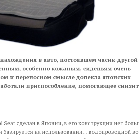
нахождения в авто, постоявшем часик-другой
ленным, особенно кожаным, сиденьям очень
мом и переносном смысле допекла японских
работали приспособление, помогающее снизит
 Seat сделан в Японии, в его конструкции нет боль
он базируется на использовании… водопроводной во