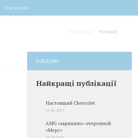
Наследие
Українська
Русский
FOLLOW:
Найкращі публікації
Настоящий Chevrolet
21.06.2011
AMG «зарядило» очередной
«Мерс»
29.03.2011