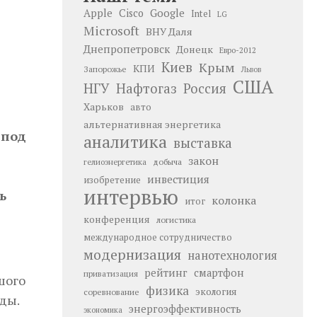
Google
Apple
Cisco
Intel
LG
Microsoft
ВНУ Даля
Днепропетровск
Донецк
Евро-2012
Киев
Крым
КПИ
Запорожье
Львов
США
НГУ
Нафтогаз
Россия
Харьков
авто
альтернативная энергетика
 под
аналитика
выставка
закон
добыча
гелиоэнергетика
инвестиция
изобретение
интервью
ь
колонка
итог
конференция
логистика
международное сотрудничество
модернизация
нанотехнология
рейтинг
смартфон
приватизация
шого
физика
экология
соревнование
ды.
энергоэффективность
экономика