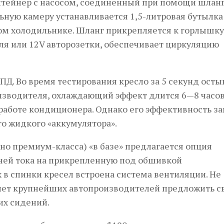
тейнер с насосом, соединенный при помощи шланг
ьную камеру устанавливается 1,5-литровая бутылка
ом холодильнике. Шланг прикрепляется к горлышку
еля или 12V авторозетки, обеспечивает циркуляцию
ПД. Во время тестирования кресло за 5 секунд осты
изводителя, охлаждающий эффект длится 6—8 часов
 работе кондиционера. Однако его эффективность з
о жидкого «аккумулятора».
о пре­ми­ум-класса) «в базе» предлагается опция
ачей тока на прикрепленную под обшивкой
в спинки кресел встроена система вентиляции. Не
гнет крупнейших автопроизводителей предложить с
их сидений.