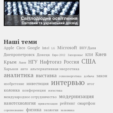
Наші теми
Microsoft
Google
Apple
Cisco
ВНУ Даля
Intel
LG
Киев
Днепропетровск
Донецк
КПИ
Запорожье
Евро-2012
США
НГУ
Нафтогаз
Крым
Россия
Львов
Харьков
альтернативная энергетика
авто
аналитика
выставка
закон
добыча
гелиоэнергетика
интервью
инвестиция
изобретение
итог
колонка
конференция
логистика
модернизация
международное сотрудничество
нанотехнология
рейтинг
смартфон
приватизация
физика
экология
соревнование
экономика