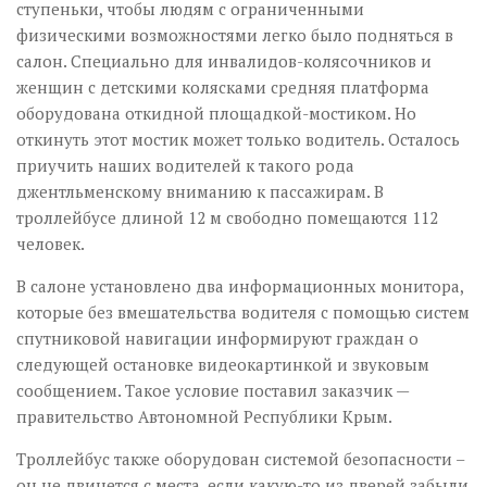
ступеньки, чтобы людям с ограниченными
физическими возможностями легко было подняться в
салон. Специально для инвалидов-колясочников и
женщин с детскими колясками средняя платформа
оборудована откидной площадкой-мостиком. Но
откинуть этот мостик может только водитель. Осталось
приучить наших водителей к такого рода
джентльменскому вниманию к пассажирам. В
троллейбусе длиной 12 м свободно помещаются 112
человек.
В салоне установлено два информационных монитора,
которые без вмешательства водителя с помощью систем
спутниковой навигации информируют граждан о
следующей остановке видеокартинкой и звуковым
сообщением. Такое условие поставил заказчик —
правительство Автономной Республики Крым.
Троллейбус также оборудован системой безопасности –
он не двинется с места, если какую-то из дверей забыли