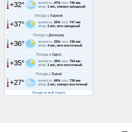
+32°
вологість:
47%
тиск:
746 мм
вітер:
1 м/с, северо-западный
Погода у
Харкові
+37°
вологість:
25%
тиск:
747 мм
вітер:
2 м/с, юго-западный
Погода у
Донецьку
+36°
вологість:
25%
тиск:
745 мм
вітер:
4 м/с, юго-восточный
Погода в
Одесі
+35°
вологість:
35%
тиск:
754 мм
вітер:
1 м/с, юго-восточный
Погода у
Львові
+27°
вологість:
66%
тиск:
738 мм
вітер:
2 м/с, северо-восточный
Погода по всій Україні