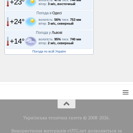
+23°
вологість:
47%
тиск:
744 мм
вітер:
3 м/с, восточный
Погода в
Одесі
+24°
вологість:
56%
тиск:
753 мм
вітер:
3 м/с, северный
Погода у
Львові
+14°
вологість:
95%
тиск:
740 мм
вітер:
2 м/с, северный
Погода по всій Україні
Українська технічна газета © 2008-2026.
Використання матеріалів eUTG.net дозволяється за