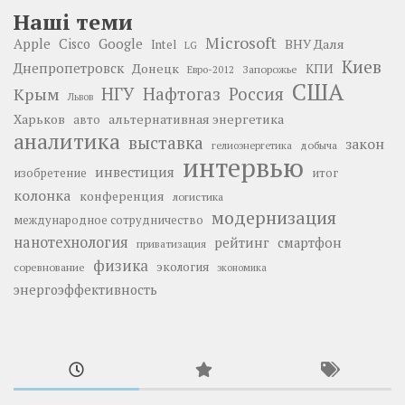
Наші теми
Microsoft
Google
Apple
Cisco
ВНУ Даля
Intel
LG
Киев
Днепропетровск
Донецк
КПИ
Запорожье
Евро-2012
США
НГУ
Нафтогаз
Крым
Россия
Львов
Харьков
альтернативная энергетика
авто
аналитика
выставка
закон
добыча
гелиоэнергетика
интервью
инвестиция
изобретение
итог
колонка
конференция
логистика
модернизация
международное сотрудничество
нанотехнология
рейтинг
смартфон
приватизация
физика
экология
соревнование
экономика
энергоэффективность