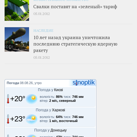
Свалки поставят на «зеленый» тариф
05.01.2012
НАСЛЕДИЕ
10 лет назад украина уничтожила
последнюю стратегическую ядерную
ракету
05.01.2012
Погода
08.08.26, утро
Погода у
Києві
+20°
вологість:
86%
тиск:
746 мм
вітер:
2 м/с, северный
Погода у
Харкові
+23°
вологість:
64%
тиск:
746 мм
вітер:
1 м/с, восточный
Погода у
Донецьку