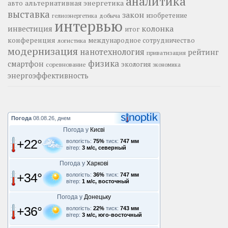
аналитика
альтернативная энергетика
авто
выставка
закон
изобретение
добыча
гелиоэнергетика
интервью
колонка
инвестиция
итог
конференция
логистика
международное сотрудничество
модернизация
нанотехнология
рейтинг
приватизация
физика
смартфон
экология
соревнование
экономика
энергоэффективность
Погода
08.08.26, днем
Погода у
Києві
+22°
вологість:
75%
тиск:
747 мм
вітер:
3 м/с, северный
Погода у
Харкові
+34°
вологість:
36%
тиск:
747 мм
вітер:
1 м/с, восточный
Погода у
Донецьку
+36°
вологість:
22%
тиск:
743 мм
вітер:
3 м/с, юго-восточный