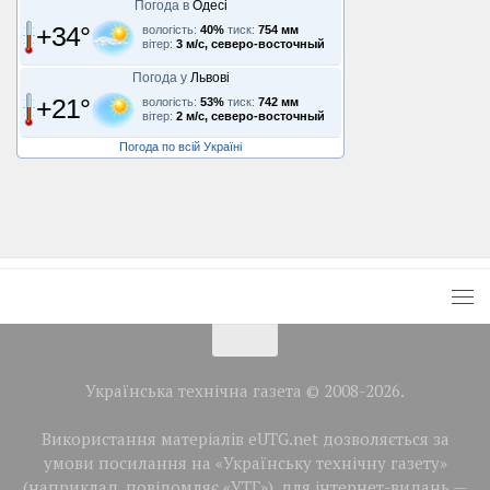
Погода в
Одесі
+34°
вологість:
40%
тиск:
754 мм
вітер:
3 м/с, северо-восточный
Погода у
Львові
+21°
вологість:
53%
тиск:
742 мм
вітер:
2 м/с, северо-восточный
Погода по всій Україні
Українська технічна газета © 2008-2026.
Використання матеріалів eUTG.net дозволяється за
умови посилання на «Українську технічну газету»
(наприклад, повідомляє «УТГ»), для інтернет-видань —