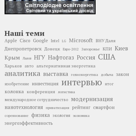
Наші теми
Microsoft
Google
Apple
Cisco
ВНУ Даля
Intel
LG
Киев
Днепропетровск
Донецк
КПИ
Запорожье
Евро-2012
США
НГУ
Нафтогаз
Крым
Россия
Львов
Харьков
альтернативная энергетика
авто
аналитика
выставка
закон
добыча
гелиоэнергетика
интервью
инвестиция
изобретение
итог
колонка
конференция
логистика
модернизация
международное сотрудничество
нанотехнология
рейтинг
смартфон
приватизация
физика
экология
соревнование
экономика
энергоэффективность