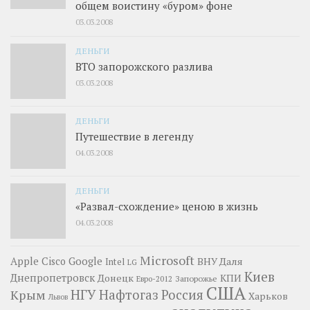
общем воистину «буром» фоне
03.03.2008
ДЕНЬГИ
ВТО запорожского разлива
03.03.2008
ДЕНЬГИ
Путешествие в легенду
04.03.2008
ДЕНЬГИ
«Развал-схождение» ценою в жизнь
04.03.2008
Microsoft
Google
Apple
Cisco
ВНУ Даля
Intel
LG
Киев
Днепропетровск
Донецк
КПИ
Запорожье
Евро-2012
США
НГУ
Нафтогаз
Крым
Россия
Харьков
Львов