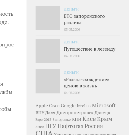
ДЕНЬГИ
ность
ВТО запорожского
да.
разлива
03.03.2008
ДЕНЬГИ
Вопрос
Путешествие в легенду
04.03.2008
ДЕНЬГИ
«Развал-схождение»
ля
ценою в жизнь
лужбы
04.03.2008
Microsoft
Google
Apple
Cisco
Intel
LG
чтобы
Днепропетровск
ВНУ Даля
Донецк
Киев
Крым
КПИ
Запорожье
Евро-2012
НГУ
Нафтогаз
Россия
Львов
США
Харьков
альтернативная
авто