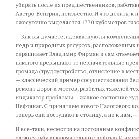
убирать после их предшественников, работав
Австро-Венгрии, неизвестно. И что делать, к
ежесуточно выделяется 1770 кубометров газо
— Как вы думаете, адекватную ли компенсац
недр и природных ресурсов, расположенных н
спрашивает Владимир Фирман и сам отвечает
намного превышают те незначительные преи
громада (трудоустройство, отчисление в ме
— классический пример сосуществования бедн
ремонт дорог и мостов, разбитых тяжелой тех
индикатор проблемы — жалкое состояние худ
Нефтяная. С принятием нового Налогового ко
теперь они поступают в столицу, а не к нам,
И все-таки, несмотря на постоянные конфлик
свою судьбу исключительно с нефтью. И имеют