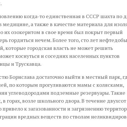
.
новлению когда-то единственная в СССР шахта по 
в медицине, а также в качестве материала для изол
но их озокеритом в свое время был покрыт первый
рь гордиться нечем. Более того, сто лет нефтедоб
, которые городская власть не может решить
 может коснуться и соседних населенных пунктов
ицы и Трускавца.
остю Борислава достаточно выйти в местный парк, г
лей, по которым прогуливаются мамы с колясками,
няя углеводородами подземные резервуары. Такие
, в горах, возле школьного двора. В течение двухсот
о привело к загазованности и загрязнению террито
грации вредных веществ по стволам неликвидиро