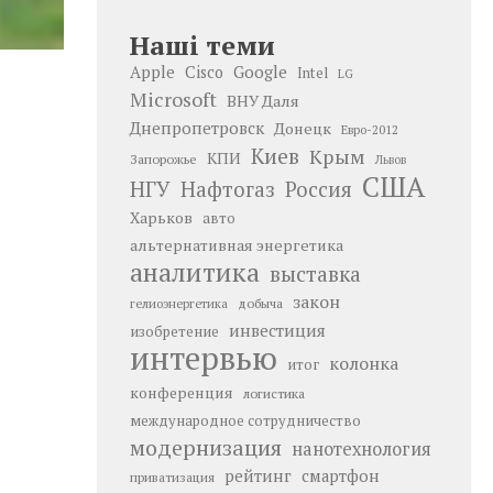
Наші теми
Google
Apple
Cisco
Intel
LG
Microsoft
ВНУ Даля
Днепропетровск
Донецк
Евро-2012
Киев
Крым
КПИ
Запорожье
Львов
США
НГУ
Нафтогаз
Россия
Харьков
авто
альтернативная энергетика
аналитика
выставка
закон
добыча
гелиоэнергетика
инвестиция
изобретение
интервью
колонка
итог
конференция
логистика
международное сотрудничество
модернизация
нанотехнология
рейтинг
смартфон
приватизация