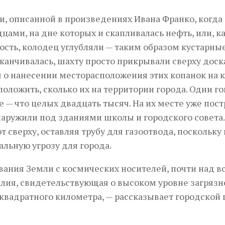
и, описанной в произведениях Ивана Франко, когда
ами, на дне которых и скапливалась нефть, или, к
ость, колодец углубляли — таким образом кустарны
аканчивалась, шахту просто прикрывали сверху доск
я о нанесении месторасположения этих копанок на к
положить, сколько их на территории города. Одни го
е — что целых двадцать тысяч. На их месте уже пос
аружили под зданиями школы и городского совета.
 сверху, оставляя трубу для газоотвода, поскольку 
льную угрозу для города.
ания Земли с космических носителей, почти над в
лия, свидетельствующая о высоком уровне загряз
вадратного километра, — рассказывает городской 