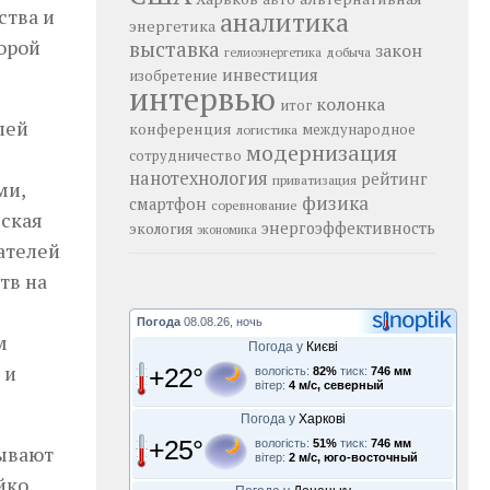
ства и
аналитика
энергетика
торой
выставка
закон
добыча
гелиоэнергетика
инвестиция
изобретение
интервью
колонка
итог
лей
конференция
логистика
международное
модернизация
сотрудничество
нанотехнология
рейтинг
приватизация
ми,
физика
смартфон
соревнование
дская
энергоэффективность
экология
экономика
ателей
тв на
Погода
08.08.26, ночь
м
Погода у
Києві
 и
+22°
вологість:
82%
тиск:
746 мм
вітер:
4 м/с, северный
Погода у
Харкові
+25°
вологість:
51%
тиск:
746 мм
зывают
вітер:
2 м/с, юго-восточный
йко,