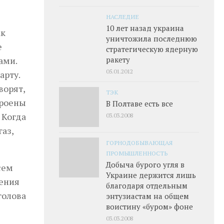
НАСЛЕДИЕ
10 лет назад украина
ак
уничтожила последнюю
е
стратегическую ядерную
ами.
ракету
05.01.2012
арту.
ворят,
ТЭК
троены
В Полтаве есть все
 Когда
03.03.2008
газ,
ГОРНОДОБЫВАЮЩАЯ
ПРОМЫШЛЕННОСТЬ
Добыча бурого угля в
сем
Украине держится лишь
нения
благодаря отдельным
голова
энтузиастам на общем
воистину «буром» фоне
03.03.2008