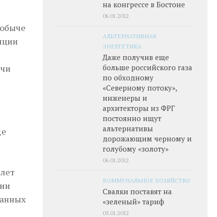
на конгрессе в Бостоне
06.01.2012
добыче
АЛЬТЕРНАТИВНАЯ
яции
ЭНЕРГЕТИКА
Даже получив еще
ычи
больше российского газа
по обходному
«Северному потоку»,
инженеры и
архитекторы из ФРГ
постоянно ищут
альтернативы
де
дорожающим черному и
голубому «золоту»
06.01.2012
 лет
КОММУНАЛЬНОЕ ХОЗЯЙСТВО
рии
Свалки поставят на
ванных
«зеленый» тариф
05.01.2012