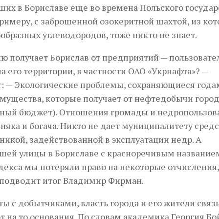
ших в Бориславе еще во времена Польского государ
 примеру, с заброшенной озокеритной шахтой, из ко
образных углеводородов, тоже никто не знает.
ию получает Борислав от предприятий — пользовате
а его территории, в частности ОАО «Укрнафта»? —
: — Экологические проблемы, сохраняющиеся года
мущества, которые получает от нефтедобычи горо
стный бюджет). Отношения громады и недропользов
яка и богача. Никто не дает муниципалитету средс
никой, задействованной в эксплуатации недр. А
шей улицы в Бориславе с красноречивым название
декса мы потеряли право на некоторые отчисления,
 — подводит итог Владимир Фирман.
ты с добытчиками, власть города и его жители свя
 на то основания. По словам академика Георгия Бо