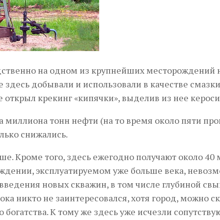
дственно на одном из крупнейших месторождений 
ее здесь добывали и использовали в качестве смазки
е открыл крекинг «кипячки», выделив из нее кероси
а миллиона тонн нефти (на то время около пяти пр
олько снижались.
е. Кроме того, здесь ежегодно получают около 40 
ождении, эксплуатируемом уже больше века, невоз
введения новых скважин, в том числе глубиной св
ка никто не заинтересовался, хотя город, можно ск
о богатства. К тому же здесь уже исчезли сопутств