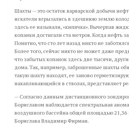
Шахты — это остаток варварской добычи нефт
искатели вгрызались в здешнюю землю колодц
здесь ее называли, «кипячка». Вычерпав жидк
копанки достигали ста метров. Когда нефть з
Понятно, что сто лет назад никто не заботилс
Более того, сейчас никто не может даже пред
что забытых копанок здесь две тысячи, други
дома. Так, например, заброшенные шахты обн
такую шахту находят, ее заново герметизируют
накапливающийся в стволах, представляет реа
— Согласно данным дистанционного зондиров
Бориславом наблюдается спектральная анома
воздушного бассейна общей площадью 21,36 к
Борислава Владимир Фирман.