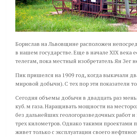
Борислав на Львовщине расположен непосре
в нашем государстве. Еще в начале XIX века 
телегам, пока местный изобретатель Ян Зег н
Пик пришелся на 1909 год, когда выкачали дв
мировой добычи). С тех пор эти показатели т
Сегодня объемы добычи в двадцать раз меньш
куб. м газа. Наращивать мощности на местор
без дальнейших геологоразведочных работ и 
трех километров. Однако такими проектами по
живет только с эксплуатации своего нефтяног