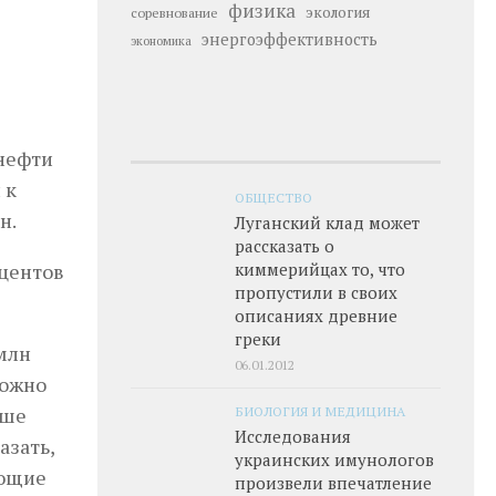
физика
экология
соревнование
энергоэффективность
экономика
нефти
 к
ОБЩЕСТВО
н.
Луганский клад может
рассказать о
оцентов
киммерийцах то, что
пропустили в своих
описаниях древние
греки
млн
06.01.2012
можно
ыше
БИОЛОГИЯ И МЕДИЦИНА
Исследования
азать,
украинских имунологов
ующие
произвели впечатление