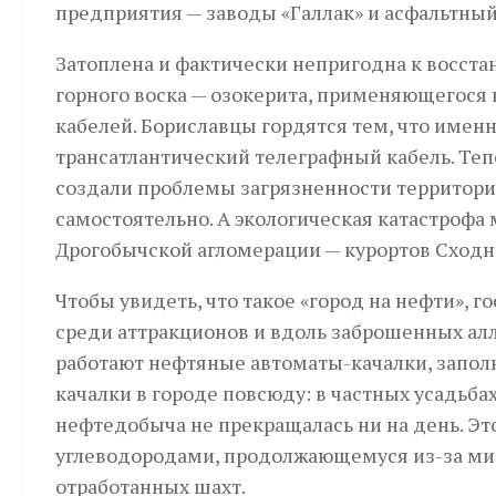
предприятия — заводы «Галлак» и асфальтный
Затоплена и фактически непригодна к восста
горного воска — озокерита, применяющегося 
кабелей. Бориславцы гордятся тем, что имен
трансатлантический телеграфный кабель. Тепе
создали проблемы загрязненности территорий
самостоятельно. А экологическая катастрофа
Дрогобычской агломерации — курортов Сходн
Чтобы увидеть, что такое «город на нефти», г
среди аттракционов и вдоль заброшенных ал
работают нефтяные автоматы-качалки, запол
качалки в городе повсюду: в частных усадьбах
нефтедобыча не прекращалась ни на день. Эт
углеводородами, продолжающемуся из-за ми
отработанных шахт.