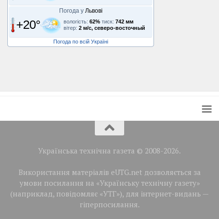
Погода у
Львові
+20°
вологість:
62%
тиск:
742 мм
вітер:
2 м/с, северо-восточный
Погода по всій Україні
Українська технічна газета © 2008-2026.
Використання матеріалів eUTG.net дозволяється за
умови посилання на «Українську технічну газету»
(наприклад, повідомляє «УТГ»), для інтернет-видань —
гіперпосилання.