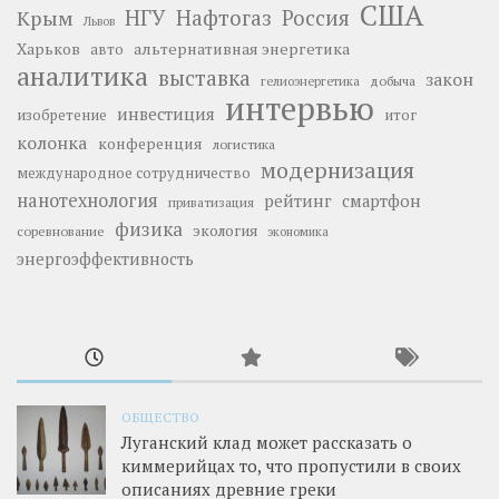
США
НГУ
Нафтогаз
Крым
Россия
Львов
Харьков
альтернативная энергетика
авто
аналитика
выставка
закон
добыча
гелиоэнергетика
интервью
инвестиция
изобретение
итог
колонка
конференция
логистика
модернизация
международное сотрудничество
нанотехнология
рейтинг
смартфон
приватизация
физика
экология
соревнование
экономика
энергоэффективность
ОБЩЕСТВО
Луганский клад может рассказать о
киммерийцах то, что пропустили в своих
описаниях древние греки