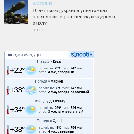
НАСЛЕДИЕ
10 лет назад украина уничтожила
последнюю стратегическую ядерную
ракету
05.01.2012
Погода
08.08.26, утро
Погода у
Києві
+22°
вологість:
76%
тиск:
747 мм
вітер:
4 м/с, северный
Погода у
Харкові
+33°
вологість:
35%
тиск:
747 мм
вітер:
2 м/с, северо-восточный
Погода у
Донецьку
+34°
вологість:
22%
тиск:
744 мм
вітер:
3 м/с, юго-восточный
Погода в
Одесі
+33°
вологість:
41%
тиск:
754 мм
вітер:
4 м/с, северный