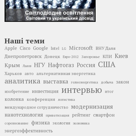
Наші теми
Microsoft
Google
Apple
Cisco
ВНУ Даля
Intel
LG
Киев
Днепропетровск
Донецк
КПИ
Запорожье
Евро-2012
США
НГУ
Нафтогаз
Крым
Россия
Львов
Харьков
альтернативная энергетика
авто
аналитика
выставка
закон
добыча
гелиоэнергетика
интервью
инвестиция
изобретение
итог
колонка
конференция
логистика
модернизация
международное сотрудничество
нанотехнология
рейтинг
смартфон
приватизация
физика
экология
соревнование
экономика
энергоэффективность