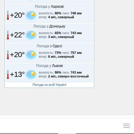
Погода у
Харкові
+20°
вологість:
80%
тиск:
748 мм
вітер:
4 м/с, северный
Погода у
Донецьку
+22°
вологість:
65%
тиск:
743 мм
вітер:
3 м/с, северный
Погода в
Одесі
+20°
вологість:
73%
тиск:
757 мм
вітер:
6 м/с, северный
Погода у
Львові
+13°
вологість:
86%
тиск:
743 мм
вітер:
2 м/с, северо-восточный
Погода по всій Україні