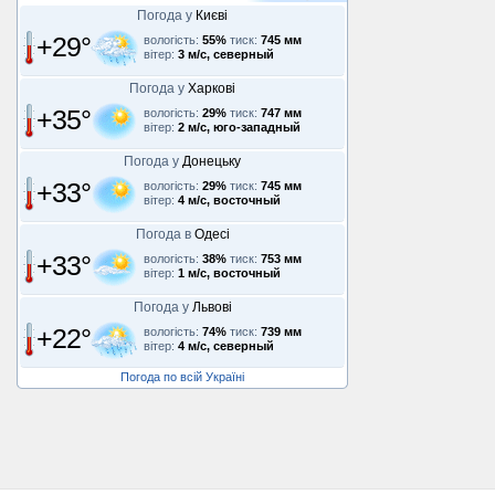
Погода у
Києві
+29°
вологість:
55%
тиск:
745 мм
вітер:
3 м/с, северный
Погода у
Харкові
+35°
вологість:
29%
тиск:
747 мм
вітер:
2 м/с, юго-западный
Погода у
Донецьку
+33°
вологість:
29%
тиск:
745 мм
вітер:
4 м/с, восточный
Погода в
Одесі
+33°
вологість:
38%
тиск:
753 мм
вітер:
1 м/с, восточный
Погода у
Львові
+22°
вологість:
74%
тиск:
739 мм
вітер:
4 м/с, северный
Погода по всій Україні