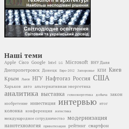
Наші теми
Microsoft
Google
Apple
Cisco
ВНУ Даля
Intel
LG
Киев
Днепропетровск
Донецк
КПИ
Запорожье
Евро-2012
США
НГУ
Нафтогаз
Крым
Россия
Львов
Харьков
альтернативная энергетика
авто
аналитика
выставка
закон
добыча
гелиоэнергетика
интервью
инвестиция
изобретение
итог
колонка
конференция
логистика
модернизация
международное сотрудничество
нанотехнология
рейтинг
смартфон
приватизация