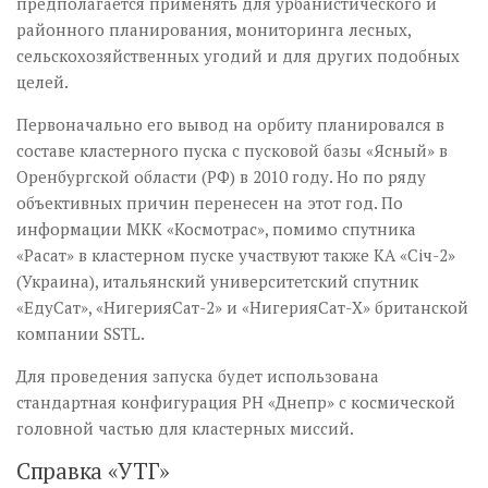
предполагается применять для урбанистического и
районного планирования, мониторинга лесных,
сельскохозяйственных угодий и для других подобных
целей.
Первоначально его вывод на орбиту планировался в
составе кластерного пуска с пусковой базы «Ясный» в
Оренбургской области (РФ) в 2010 году. Но по ряду
объективных причин перенесен на этот год. По
информации МКК «Космотрас», помимо спутника
«Расат» в кластерном пуске участвуют также КА «Січ-2»
(Украина), итальянский университетский спутник
«ЕдуСат», «Нигерия­Сат-2» и «НигерияСат-Х» британской
компании SSTL.
Для проведения запуска будет использована
стандартная конфигурация РН «Днепр» с космической
головной частью для кластерных миссий.
Справка «УТГ»