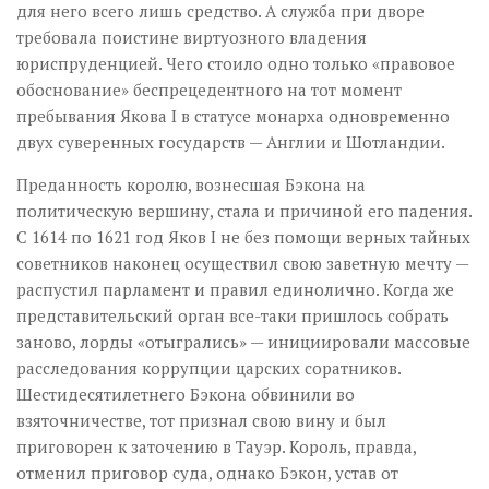
для него всего лишь средство. А служба при дворе
требовала поистине виртуозного владения
юриспруденцией. Чего стоило одно только «правовое
обоснование» беспрецедентного на тот момент
пребывания Якова I в статусе монарха одновременно
двух суверенных государств — Англии и Шотландии.
Преданность королю, вознесшая Бэкона на
политическую вершину, стала и причиной его падения.
С 1614 по 1621 год Яков I не без помощи верных тайных
советников наконец осуществил свою заветную мечту —
распустил парламент и правил единолично. Когда же
представительский орган все-таки пришлось собрать
заново, лорды «отыгрались» — инициировали массовые
расследования коррупции царских соратников.
Шестидесятилетнего Бэкона обвинили во
взяточничестве, тот признал свою вину и был
приговорен к заточению в Тауэр. Король, правда,
отменил приговор суда, однако Бэкон, устав от