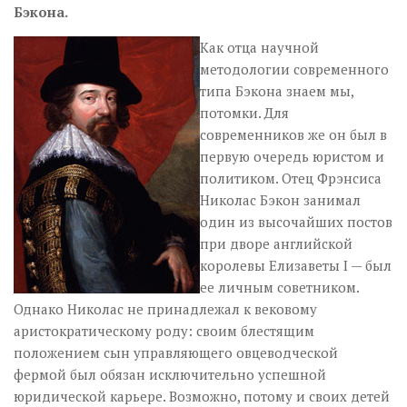
Бэкона.
Как отца научной
методологии современного
типа Бэкона знаем мы,
потомки. Для
современников же он был в
первую очередь юристом и
политиком. Отец Фрэнсиса
Николас Бэкон занимал
один из высочайших постов
при дворе английской
королевы Елизаветы I — был
ее личным советником.
Однако Николас не принадлежал к вековому
аристократическому роду: своим блестящим
положением сын управляющего овцеводческой
фермой был обязан исключительно успешной
юридической карьере. Возможно, потому и своих детей