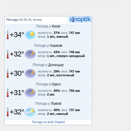
Погода
06.08.26, вечер
Погода у
Києві
+34°
вологість:
37%
тиск:
747 мм
вітер:
1 м/с, южный
Погода у
Харкові
+32°
вологість:
43%
тиск:
749 мм
вітер:
1 м/с, северо-западный
Погода у
Донецьку
+30°
вологість:
29%
тиск:
747 мм
вітер:
2 м/с, восточный
Погода в
Одесі
+31°
вологість:
40%
тиск:
756 мм
вітер:
0 м/с
Погода у
Львові
+32°
вологість:
40%
тиск:
737 мм
вітер:
2 м/с, южный
Погода по всій Україні