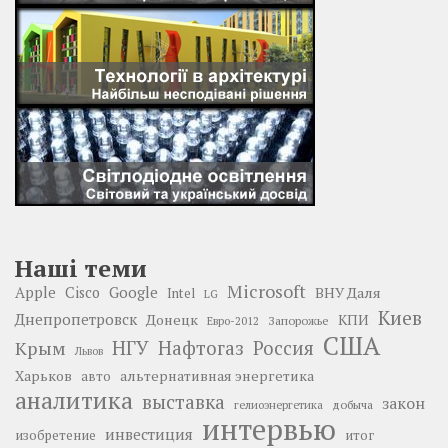
Наші теми
Microsoft
Google
Apple
Cisco
ВНУ Даля
Intel
LG
Киев
Днепропетровск
Донецк
КПИ
Запорожье
Евро-2012
США
НГУ
Нафтогаз
Крым
Россия
Львов
Харьков
альтернативная энергетика
авто
аналитика
выставка
закон
добыча
гелиоэнергетика
интервью
инвестиция
изобретение
итог