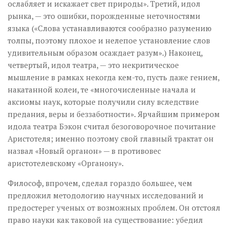
ослабляет и искажает свет природы». Третий, идол
рынка, — это ошибки, порожденные неточностями
языка («Слова устанавливаются сообразно разумению
толпы, поэтому плохое и нелепое установление слов
удивительным образом осаждает разум».) Наконец,
четвертый, идол театра, — это некритическое
мышление в рамках некогда кем-то, пусть даже гением,
накатанной колеи, те «многочисленные начала и
аксиомы наук, которые получили силу вследствие
предания, веры и беззаботности». Ярчайшим примером
идола театра Бэкон считал безоговорочное почитание
Аристотеля; именно поэтому свой главный трактат он
назвал «Новый органон» — в противовес
аристотелевскому «Органону».
Философ, впрочем, сделал гораздо большее, чем
предложил методологию научных исследований и
предостерег ученых от возможных проблем. Он отстоял
право науки как таковой на существование: убедил