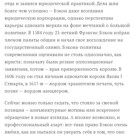
отца и занялся юридической практикой. Дела шли
более чем успешно — Бэкон даже возглавил
юридическую корпорацию, однако перспектива
карьеры адвоката меркла на фоне мечтаний о большой
политике. В 1584 году 23-летний Фрэнсис Бэкон избран
членом палаты общин и начал свое восхождение на
государственный олимп. Бэкона-политика
современники оценивали не столь однозначно, как
юриста: поначалу были резкие оппозиционные
заявления, потом — ярая приверженность королю. В
1606 году он стал личным адвокатом короля Якова I
Стюарта, в 1617-м — лордом-хранителем печати, чуть
позже — лордом-канцлером.
Сейчас можно только гадать, что стояло за сменой
позиции — конъюнктурные мотивы или искреннее
обращение в новые взгляды. А вполне возможно, и
профессиональный азарт: все-таки право Бэкон очень
любил, как ни пытался он уверить себя в том, что оно