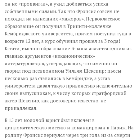
он не «продвигал», а учил добиваться успеха
собственными силами. Так что Фрэнсис совсем не
походил на нынешних «мажоров». Первоклассное
образование он получил в Тринити-колледже
Кембриджского университета, причем поступил туда в
возрасте 12 лет, а курс обучения прошел за 3 года!
Кстати, именно образование Бэкона является одним из
главных аргументов «неканонических»
литературоведов, утверждающих, что именно он
творил под псевдонимом Уильям Шекспир: пьесы
несколько раз ставились в Кембридже, а устав
университета давал такую привилегию исключительно
своим выпускникам, к числу которых стратфордский
актер Шекспир, как достоверно известно, не
принадлежал.
В 15 лет молодой юрист был включен в
дипломатическую миссию и командирован в Париж. На
родину Фрэнсис вернулся через три года из-за смерти