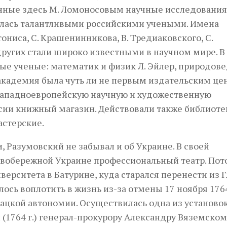
нные здесь М. Ломоносовым научные исследования
лась талантливыми российскими учеными. Имена
тониса, С. Крашенинникова, В. Тредиаковского, С.
 других стали широко известными в научном мире. В
е ученые: математик и физик Л. Эйлер, природове
 академия была чуть ли не первым издательским це
 западноевропейскую научную и художественную
ссии книжный магазин. Действовали также библиоте
астерские.
, Разумовский не забывал и об Украине. В своей
Левобережной Украине профессиональный театр. Пот
ерситета в Батурине, куда старался перенести из Г
ось воплотить в жизнь из-за отмены 17 ноября 1764
зацкой автономии. Осуществилась одна из установо
(1764 г.) генерал-прокурору Александру Вяземском