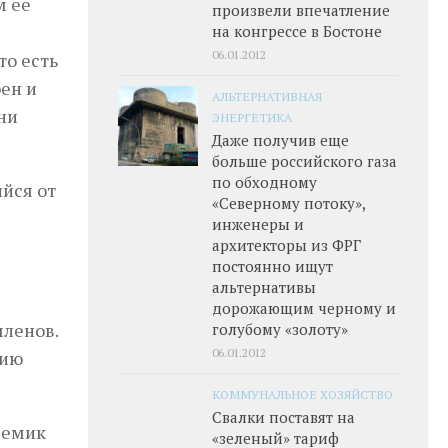
м ее
произвели впечатление
на конгрессе в Бостоне
06.01.2012
то есть
рен и
АЛЬТЕРНАТИВНАЯ
ни
ЭНЕРГЕТИКА
Даже получив еще
больше российского газа
по обходному
йся от
«Северному потоку»,
инженеры и
архитекторы из ФРГ
постоянно ищут
альтернативы
дорожающим черному и
членов.
голубому «золоту»
06.01.2012
нию
КОММУНАЛЬНОЕ ХОЗЯЙСТВО
Свалки поставят на
демик
«зеленый» тариф