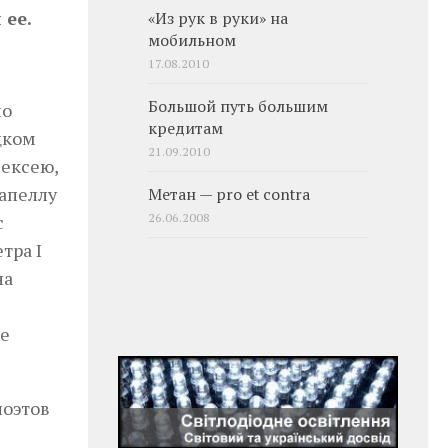
 ее.
«Из рук в руки» на
мобильном
17.08.2010
Большой путь большим
но
кредитам
цком
21.09.2010
лексею,
капеллу
Метан — pro et contra
26.06.2008
с
тра І
на
ее
поэтов