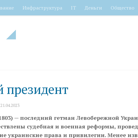
вание
Инфраструктура
IT
Деньги
Общество
 президент
О
21.04.2023
1803) — последний гетман Левобережной Укра
ествлены судебная и военная реформы, прове
ие украинские права и привилегии. Менее изв