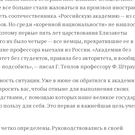
 все больше стали жаловаться на произвол иностра
еть соотечественника. «Российскую академию — из 
ов. Но среди «коренной национальности» не нашло
Поэтому первые пять лет царствования Елизаветы
ого их было четыре — все немцы, превратившие ее в
шие профессора выехали из России. «Академия без
тет без студентов, правила без авторитета, и вооб
 подсобить», — писал Г. Теплов профессору Ф. Штрау
сть ситуации. Уже в июне он обратился к академи
чу просить вас, чтобы отныне для выполнения своих
едствами, с помощью которых наше великое госуда
 пользу для себя. Это первая и важнейшая цель уче
 четко определены. Руководствовались в своей