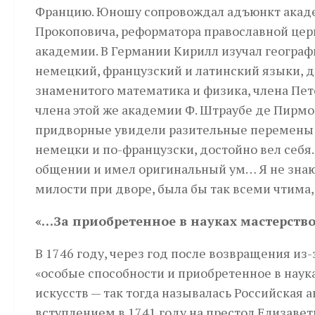
Францию. Юношу сопровождал адъюнкт академ
Прокоповича, реформатора православной цер
академии. В Германии Кирилл изучал геогра
немецкий, французский и латинский языки, дру
знаменитого математика и физика, члена Пете
члена этой же академии Ф. Штраубе де Пирмо
придворные увидели разительные перемены в
немецки и по-французски, достойно вел себя.
общении и имел оригинальный ум… Я не знаю 
милости при дворе, была бы так всеми чтима, 
«…За приобретенное в науках мастерство
В 1746 году, через год после возвращения из
«особые способности и приобретенное в наук
искусств — так тогда называлась Российская а
вступлением в 1741 году на престол Елизаве