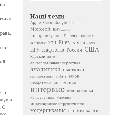
на
Наші теми
тику,
Google
Apple
Cisco
Intel
LG
Microsoft
ВНУ Даля
рава,
Днепропетровск
Донецк
Евро-2012
Киев
Крым
КПИ
Запорожье
Львов
 по-
США
НГУ
Нафтогаз
Россия
Харьков
авто
шей
альтернативная энергетика
аналитика
выставка
закон
добыча
гелиоэнергетика
инвестиция
изобретение
интервью
колонка
итог
его
конференция
логистика
аук и
международное сотрудничество
. С
модернизация
нанотехнология
чно,