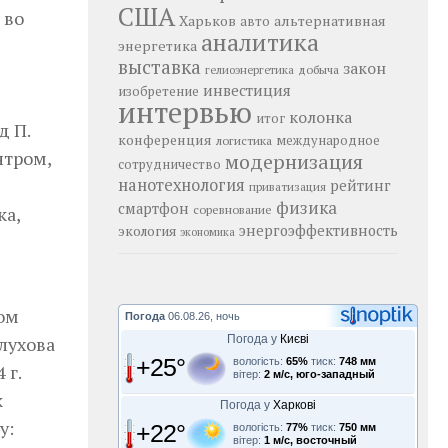
США
 во
Харьков
альтернативная
авто
аналитика
энергетика
выставка
закон
добыча
гелиоэнергетика
инвестиция
изобретение
интервью
колонка
итог
д П.
конференция
логистика
международное
нтром,
модернизация
сотрудничество
нанотехнология
рейтинг
приватизация
физика
смартфон
соревнование
ка,
энергоэффективность
экология
экономика
ом
Погода
06.08.26, ночь
лухова
Погода у
Києві
+25°
вологість:
65%
тиск:
748 мм
 г.
вітер:
2 м/с, юго-западный
к
Погода у
Харкові
у:
+22°
вологість:
77%
тиск:
750 мм
вітер:
1 м/с, восточный