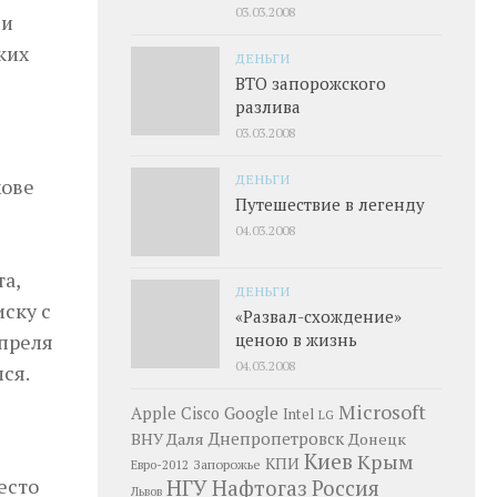
03.03.2008
ми
ких
ДЕНЬГИ
ВТО запорожского
разлива
03.03.2008
ДЕНЬГИ
хове
Путешествие в легенду
04.03.2008
а,
ДЕНЬГИ
ску с
«Развал-схождение»
апреля
ценою в жизнь
04.03.2008
ся.
Microsoft
Google
Apple
Cisco
Intel
LG
Днепропетровск
ВНУ Даля
Донецк
Киев
Крым
КПИ
Запорожье
Евро-2012
есто
НГУ
Нафтогаз
Россия
Львов