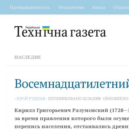
Промышленность
Технологии
Наука
Образо
Перейти к содержимому
НАСЛЕДИЕ
Восемнадцатилетний
-
ЮРІЙ РУДЕНЯ
· ОПУБЛИКОВАНО
02.04.2008
· ОБНОВЛЕН
Кирилл Григорьевич Разумовский (1728—
за время правления которого были осущ
перепись населения, отстаивались древн