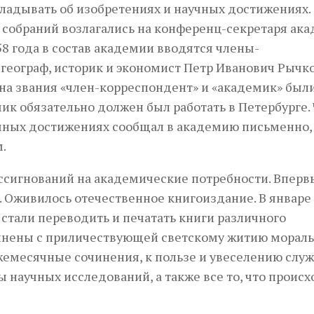
кладывать об изобретениях и научных достижениях.
собраний возлагались на конференц-секретаря ака
8 года в состав академии вводятся члены-
географ, историк и экономист Петр Иванович Рычк
мена звания «член-корреспондент» и «академик» был
ик обязательно должен был работать в Петербурге.
учных достижениях сообщал в академию письменно,
.
ссигнований на академические потребности. Вперв
. Оживилось отечественное книгоиздание. В январе
 стали переводить и печатать книги различного
динены с приличествующей светскому житию мораль
жемесячные сочинения, к пользе и увеселению слу
ы научных исследований, а также все то, что проис