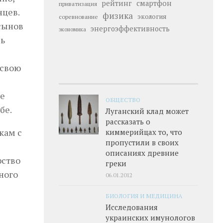
рейтинг
смартфон
приватизация
нцев.
физика
экология
соревнование
сынов
энергоэффективность
экономика
сь
 свою
ще
ОБЩЕСТВО
бе.
Луганский клад может
рассказать о
кам с
киммерийцах то, что
пропустили в своих
описаниях древние
рство
греки
ного
06.01.2012
БИОЛОГИЯ И МЕДИЦИНА
Исследования
украинских имунологов