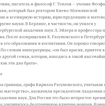
ии, писатель и философ Г. Теплов — ученик Феофа
кви, который был ректором Киево-Могилянской
фию и всемирную историю, юриспруденцию и матема
гие науки. В Берлине, в частности, он учился у
рбургской академии наук Л. Эйлера и профессора п
на. После возвращения К. Разумовского в Петербург
 его образовании и воспитании. Он хорошо говорил
 По словам императрицы, «он был красив, приятен в
другой семьи, которая, находясь в такой высочай
как эти два брата».
»
-за границы, графа Кирилла Разумовского, учитывая 
ах мастерство», назначили президентом Академии н
кадемия наук. Для России это было непростое время
ты закончилось безграничное влияние немцев. Коне