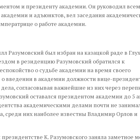
ментом и президенту академии. Он руководил все
в академии и адъюнктов, вел заседания академичес
императрице о работе академии.
лл Разумовский был избран на казацкой раде в Глу
ездом в резиденцию Разумовский обратился к
еспокойство о судьбе академии на время своего
с о введении в академии должности вице-президент
дела, согласовывая важнейшие из них через перепи
Разумовский оставался президентом академии до 5 
идентства академическими делами почти не занимал
, среди них наиболее известны Владимир Орлов и
 президентстве К. Разумовского заняла заметное м