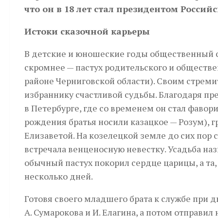
что он в 18 лет стал президентом Россий
Истоки сказочной карьеры
В детские и юношеские годы общественный с
скромнее — пастух родительского и обществе
районе Черниговской области). Своим стрем
избраннику счастливой судьбы. Благодаря пр
в Петербурге, где со временем он стал фаво
рождения братья носили казацкое — Розум), г
Елизаветой. На козелецкой земле до сих пор 
встречала венценосную невестку. Усадьба наз
обычный пастух покорил сердце царицы, а та, 
несколько дней.
Готовя своего младшего брата к службе при д
А. Сумарокова и И. Елагина, а потом отправил