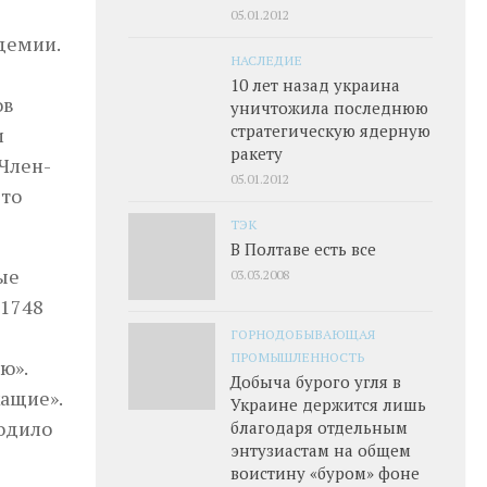
05.01.2012
демии.
НАСЛЕДИЕ
10 лет назад украина
ов
уничтожила последнюю
стратегическую ядерную
и
ракету
 Член-
05.01.2012
 то
ТЭК
В Полтаве есть все
ые
03.03.2008
 1748
ГОРНОДОБЫВАЮЩАЯ
ПРОМЫШЛЕННОСТЬ
ю».
Добыча бурого угля в
жащие».
Украине держится лишь
ходило
благодаря отдельным
энтузиастам на общем
воистину «буром» фоне