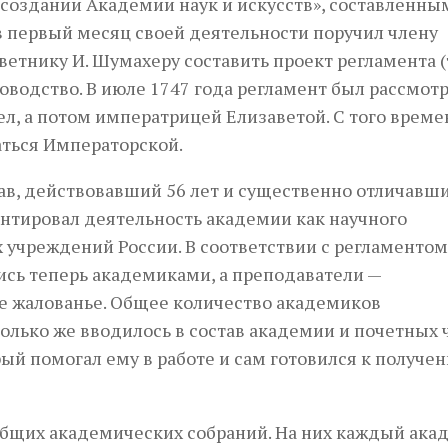
создании Академии наук и искусств», составленны
 первый месяц своей деятельности поручил члену
ветнику И. Шумахеру составить проект регламента (
ководство. В июле 1747 года регламент был рассмот
л, а потом императрицей Елизаветой. С того време
аться Императорской.
ав, действовавший 56 лет и существенно отличавши
нтировал деятельность академии как научного
 учреждений России. В соответствии с регламентом
сь теперь академиками, а преподаватели —
е жалованье. Общее количество академиков
только же вводилось в состав академии и почетных 
й помогал ему в работе и сам готовился к получе
бщих академических собраний. На них каждый ака