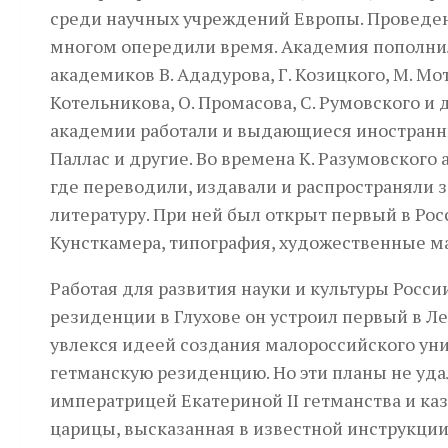
среди научных учреждений Европы. Проведе
многом опередили время. Академия пополни
академиков В. Ададурова, Г. Козицкого, М. Мо
Котельникова, О. Промасова, С. Румовского и
академии работали и выдающиеся иностранны
Паллас и другие. Во времена К. Разумовского
где переводили, издавали и распространяли
литературу. При ней был открыт первый в Ро
Кунсткамера, типография, художественные м
Работая для развития науки и культуры России
резиденции в Глухове он устроил первый в 
увлекся идеей создания малороссийского унив
гетманскую резиденцию. Но эти планы не удал
императрицей Екатериной ІІ гетманства и ка
царицы, высказанная в известной инструкции 