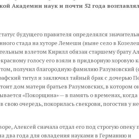
ской Академии наук и почти 52 года возглавлял
татус будущего правителя определялся значитель
нного стада на хуторе Лемеши (ныне село в Козеле
ительным взлетом Кирилл обязан старшему брату А
екрасному голосу его взяли в придворную хоровую 
ритом, получил благородную фамилию Разумовский (
рафский титул и заключил тайный брак с дочерью Пе
стоит дом матери братьев Разумовских, в котором о
ывается «Покорщина» — в память о временах, когда
в свою очередь, покорилась свекрови, погостив у н
воре, Алексей сначала отдал его под строгую опеку 
 на два года для овладения науками в Германию и