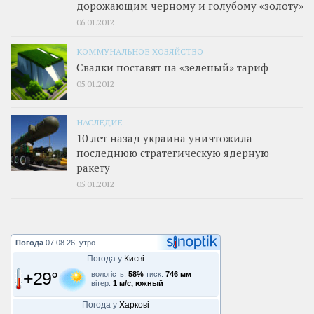
дорожающим черному и голубому «золоту»
06.01.2012
КОММУНАЛЬНОЕ ХОЗЯЙСТВО
Свалки поставят на «зеленый» тариф
05.01.2012
НАСЛЕДИЕ
10 лет назад украина уничтожила
последнюю стратегическую ядерную
ракету
05.01.2012
Погода
07.08.26, утро
Погода у
Києві
+29°
вологість:
58%
тиск:
746 мм
вітер:
1 м/с, южный
Погода у
Харкові