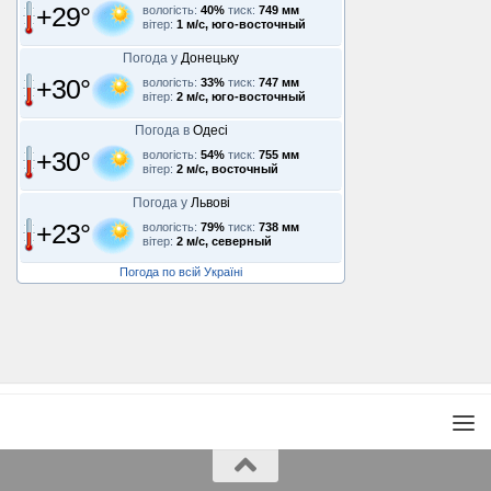
+29°
вологість:
40%
тиск:
749 мм
вітер:
1 м/с, юго-восточный
Погода у
Донецьку
+30°
вологість:
33%
тиск:
747 мм
вітер:
2 м/с, юго-восточный
Погода в
Одесі
+30°
вологість:
54%
тиск:
755 мм
вітер:
2 м/с, восточный
Погода у
Львові
+23°
вологість:
79%
тиск:
738 мм
вітер:
2 м/с, северный
Погода по всій Україні