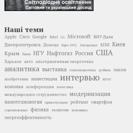
Наші теми
Microsoft
Google
Apple
Cisco
ВНУ Даля
Intel
LG
Киев
Днепропетровск
Донецк
КПИ
Запорожье
Евро-2012
США
НГУ
Нафтогаз
Крым
Россия
Львов
Харьков
альтернативная энергетика
авто
аналитика
выставка
закон
добыча
гелиоэнергетика
интервью
инвестиция
изобретение
итог
колонка
конференция
логистика
модернизация
международное сотрудничество
нанотехнология
рейтинг
смартфон
приватизация
физика
экология
соревнование
экономика
энергоэффективность