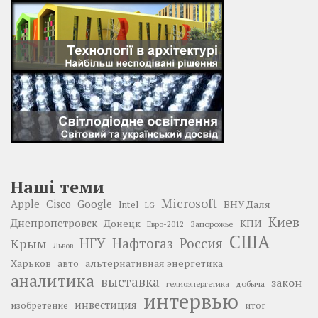
Наші теми
Microsoft
Google
Apple
Cisco
ВНУ Даля
Intel
LG
Киев
Днепропетровск
Донецк
КПИ
Запорожье
Евро-2012
США
НГУ
Нафтогаз
Крым
Россия
Львов
Харьков
альтернативная энергетика
авто
аналитика
выставка
закон
добыча
гелиоэнергетика
интервью
инвестиция
изобретение
итог