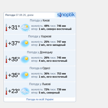
Погода
07.08.26, днем
Погода у
Києві
+31°
вологість:
48%
тиск:
746 мм
вітер:
1 м/с, северо-восточный
Погода у
Харкові
+37°
вологість:
25%
тиск:
747 мм
вітер:
2 м/с, юго-западный
Погода у
Донецьку
+35°
вологість:
26%
тиск:
745 мм
вітер:
4 м/с, юго-восточный
Погода в
Одесі
+35°
вологість:
36%
тиск:
753 мм
вітер:
1 м/с, юго-восточный
Погода у
Львові
+23°
вологість:
72%
тиск:
739 мм
вітер:
5 м/с, северный
Погода по всій Україні