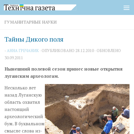
Перейти к содержимому
ГУМАНИТАРНЫЕ НАУКИ
Тайны Дикого поля
-
АННА ГРЕЧАНИК
· ОПУБЛИКОВАНО
28.12.2010
· ОБНОВЛЕНО
30.09.2011
Нынешний полевой сезон принес новые открытия
луганским археологам.
Несколько лет
назад Луганскую
область охватил
настоящий
археологический
бум. В буквальном
смысле слова из-