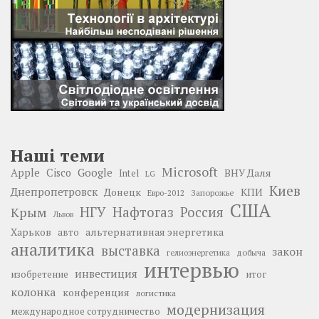
Наші теми
Microsoft
Google
Apple
Cisco
ВНУ Даля
Intel
LG
Киев
Днепропетровск
Донецк
КПИ
Запорожье
Евро-2012
США
НГУ
Нафтогаз
Крым
Россия
Львов
Харьков
альтернативная энергетика
авто
аналитика
выставка
закон
добыча
гелиоэнергетика
интервью
инвестиция
изобретение
итог
колонка
конференция
логистика
модернизация
международное сотрудничество