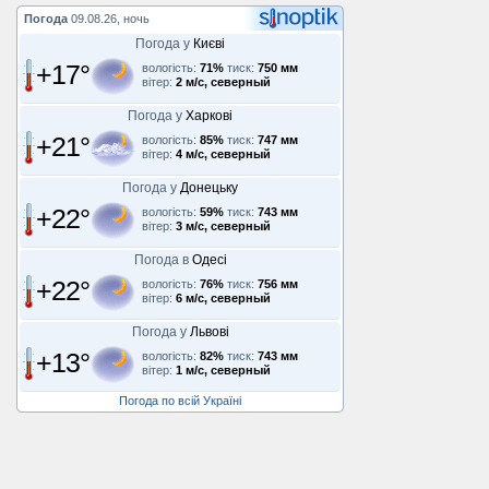
Погода
09.08.26, ночь
Погода у
Києві
+17°
вологість:
71%
тиск:
750 мм
вітер:
2 м/с, северный
Погода у
Харкові
+21°
вологість:
85%
тиск:
747 мм
вітер:
4 м/с, северный
Погода у
Донецьку
+22°
вологість:
59%
тиск:
743 мм
вітер:
3 м/с, северный
Погода в
Одесі
+22°
вологість:
76%
тиск:
756 мм
вітер:
6 м/с, северный
Погода у
Львові
+13°
вологість:
82%
тиск:
743 мм
вітер:
1 м/с, северный
Погода по всій Україні