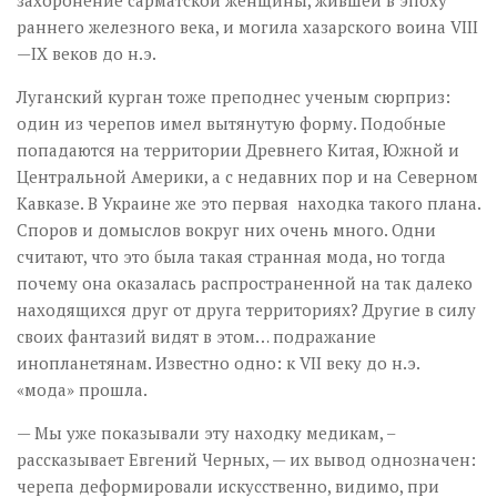
захоронение сарматской женщины, жившей в эпоху
раннего железного века, и могила хазарского воина VIII
—IX веков до н.э.
Луганский курган тоже преподнес ученым сюрприз:
один из черепов имел вытянутую форму. Подобные
попадаются на территории Древнего Китая, Южной и
Центральной Америки, а с недавних пор и на Северном
Кавказе. В Украине же это первая находка такого плана.
Споров и домыслов вокруг них очень много. Одни
считают, что это была такая странная мода, но тогда
почему она оказалась распространенной на так далеко
находящихся друг от друга территориях? Другие в силу
своих фантазий видят в этом… подражание
инопланетянам. Известно одно: к VII веку до н.э.
«мода» прошла.
— Мы уже показывали эту находку медикам, –
рассказывает Евгений Черных, — их вывод однозначен:
черепа деформировали искусственно, видимо, при