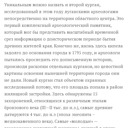
Уникальным можно назвать и второй курган,
исследованный в этом году луганскими археологами
непосредственно на территории областного центра. Это
первый комплексный археологический памятник,
который мог бы представить масштабный временной
срез информации о доисторическом периоде бытия
древних жителей края. Конечно же, жизнь здесь кипела
задолго до основания города в 1795 году, и археологи
пытались проследить его дописьменную историю,
производя раскопки отдельных курганов, но целостной
картины освоения нынешней территории города они
не дали. Новый курган стал объектом охранных
исследований потому, что его площадь попала в район
жилищной застройки. Здесь обнаружены 15
захоронений, относящихся к различным этапам
бронзового века (ІІІ—II тыс. до н.э.), самые древние
датируются 4 тыс. до н.э (эпоха энеолита –
меднокаменного века). Самые «молодые» —