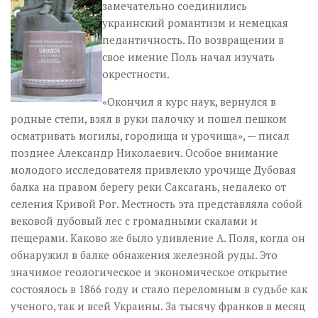
замечательно соединились
украинский романтизм и немецкая
педантичность. По возвращении в
свое имение Поль начал изучать
окрестности.
«Окончил я курс наук, вернулся в
родные степи, взял в руки палочку и пошел пешком
осматривать могилы, городища и урочища», — писал
позднее Александр Николаевич. Особое внимание
молодого исследователя привлекло урочище Дубовая
балка на правом берегу реки Саксагань, недалеко от
селения Кривой Рог. Местность эта представляла собой
вековой дубовый лес с громадными скалами и
пещерами. Каково же было удивление А. Поля, когда он
обнаружил в балке обнажения железной руды. Это
значимое геологическое и экономическое открытие
состоялось в 1866 году и стало переломным в судьбе как
ученого, так и всей Украины. За тысячу франков в месяц