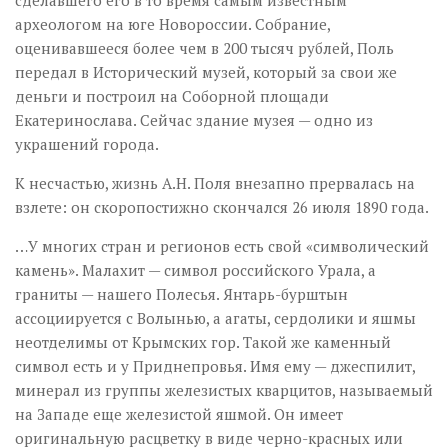
сделавшего его в то время самым известным
археологом на юге Новороссии. Собрание,
оценивавшееся более чем в 200 тысяч рублей, Поль
передал в Исторический музей, который за свои же
деньги и построил на Соборной площади
Екатеринослава. Сейчас здание музея — одно из
украшений города.
К несчастью, жизнь А.Н. Поля внезапно прервалась на
взлете: он скоропостижно скончался 26 июля 1890 года.
…У многих стран и регионов есть свой «символический
камень». Малахит — символ российского Урала, а
граниты — нашего Полесья. Янтарь-бурштын
ассоциируется с Волынью, а агаты, сердолики и яшмы
неотделимы от Крымских гор. Такой же каменный
символ есть и у Приднепровья. Имя ему — джеспилит,
минерал из группы железистых кварцитов, называемый
на Западе еще железистой яшмой. Он имеет
оригинальную расцветку в виде черно-красных или