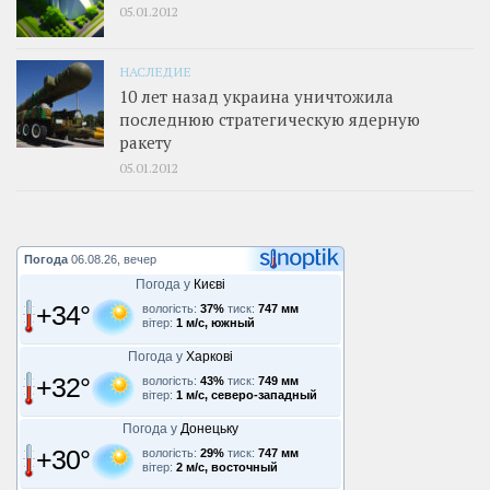
05.01.2012
НАСЛЕДИЕ
10 лет назад украина уничтожила
последнюю стратегическую ядерную
ракету
05.01.2012
Погода
06.08.26, вечер
Погода у
Києві
+34°
вологість:
37%
тиск:
747 мм
вітер:
1 м/с, южный
Погода у
Харкові
+32°
вологість:
43%
тиск:
749 мм
вітер:
1 м/с, северо-западный
Погода у
Донецьку
+30°
вологість:
29%
тиск:
747 мм
вітер:
2 м/с, восточный