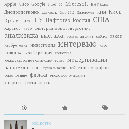
Microsoft
Google
Apple
Cisco
ВНУ Даля
Intel
LG
Киев
Днепропетровск
Донецк
КПИ
Запорожье
Евро-2012
США
НГУ
Нафтогаз
Крым
Россия
Львов
Харьков
альтернативная энергетика
авто
аналитика
выставка
закон
добыча
гелиоэнергетика
интервью
инвестиция
изобретение
итог
колонка
конференция
логистика
модернизация
международное сотрудничество
нанотехнология
рейтинг
смартфон
приватизация
физика
экология
соревнование
экономика
энергоэффективность
ОБЩЕСТВО