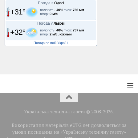
Погода в
Одесі
+31°
вологість:
40%
тиск:
756 мм
вітер:
0 м/с
Погода у
Львові
+32°
вологість:
40%
тиск:
737 мм
вітер:
2 м/с, южный
Погода по всій Україні
Українська технічна газета © 2008-2026.
Використання матеріалів eUTG.net дозволяється за
умови посилання на «Українську технічну газету»