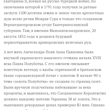
Екатерины ІІ, воевал на русско-турецкой войне, по
окончании которой в 1791 году получил за ратные
заслуги 1500 десятин земли и энное число крепостных
душ возле речки Мокрая Сура в только что созданном
Верхнеднепровском уезде Екатеринославской
губернии. Там, в имении Малоалександровское, 20
августа 1832 года и родился будущий
первооткрыватель криворожских железных руд.
А вот мать Александра Поля Анна Павловна была
внучкой украинского наказного гетмана начала XVIII
века Павла Полуботка. С его именем связывают
известную легенду о якобы спрятанной в британском
банке сорокаведерной бочке с золотом. В начале 90-х
тема «золота Полуботка» не сходила со страниц газет.
Были вручную подсчитаны набежавшие за века
проценты, и выяснилось, что Соединенное Королевство
должно каждому жителю Украины 38 кг золота. Это в
нынешних рекордных ценах примерно $1 млн. Однако