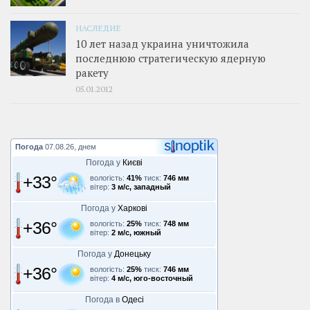
НАСЛЕДИЕ
10 лет назад украина уничтожила
последнюю стратегическую ядерную
ракету
05.01.2012
Погода
07.08.26, днем
Погода у
Києві
+33°
вологість:
41%
тиск:
746 мм
вітер:
3 м/с, западный
Погода у
Харкові
+36°
вологість:
25%
тиск:
748 мм
вітер:
2 м/с, южный
Погода у
Донецьку
+36°
вологість:
25%
тиск:
746 мм
вітер:
4 м/с, юго-восточный
Погода в
Одесі