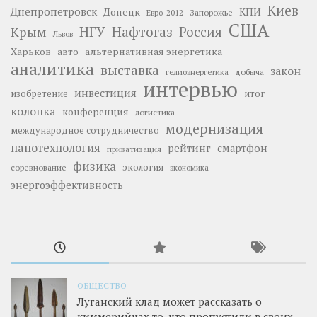
Киев
Днепропетровск
Донецк
КПИ
Запорожье
Евро-2012
США
НГУ
Нафтогаз
Крым
Россия
Львов
Харьков
альтернативная энергетика
авто
аналитика
выставка
закон
добыча
гелиоэнергетика
интервью
инвестиция
изобретение
итог
колонка
конференция
логистика
модернизация
международное сотрудничество
нанотехнология
рейтинг
смартфон
приватизация
физика
экология
соревнование
экономика
энергоэффективность
ОБЩЕСТВО
Луганский клад может рассказать о
киммерийцах то, что пропустили в своих