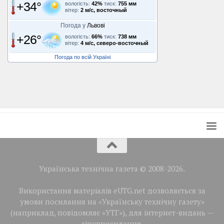
+34°
вологість:
42%
тиск:
755 мм
вітер:
2 м/с, восточный
Погода у
Львові
+26°
вологість:
66%
тиск:
738 мм
вітер:
4 м/с, северо-восточный
Погода по всій Україні
Українська технічна газета © 2008-2026.
Використання матеріалів eUTG.net дозволяється за
умови посилання на «Українську технічну газету»
(наприклад, повідомляє «УТГ»), для інтернет-видань —
гіперпосилання.