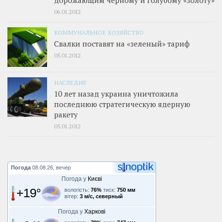
дорожающим черному и голубому «золоту»
06.01.2012
КОММУНАЛЬНОЕ ХОЗЯЙСТВО
Свалки поставят на «зеленый» тариф
05.01.2012
НАСЛЕДИЕ
10 лет назад украина уничтожила
последнюю стратегическую ядерную
ракету
05.01.2012
Погода
08.08.26, вечер
Погода у
Києві
+19°
вологість:
76%
тиск:
750 мм
вітер:
3 м/с, северный
Погода у
Харкові