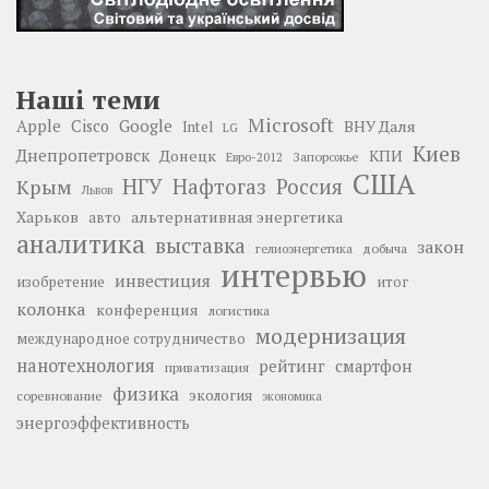
Наші теми
Microsoft
Google
Apple
Cisco
ВНУ Даля
Intel
LG
Киев
Днепропетровск
Донецк
КПИ
Запорожье
Евро-2012
США
НГУ
Нафтогаз
Крым
Россия
Львов
Харьков
альтернативная энергетика
авто
аналитика
выставка
закон
добыча
гелиоэнергетика
интервью
инвестиция
изобретение
итог
колонка
конференция
логистика
модернизация
международное сотрудничество
нанотехнология
рейтинг
смартфон
приватизация
физика
экология
соревнование
экономика
энергоэффективность