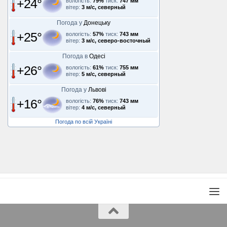
+24°
вологість:
79%
тиск:
747 мм
вітер:
3 м/с, северный
Погода у
Донецьку
+25°
вологість:
57%
тиск:
743 мм
вітер:
3 м/с, северо-восточный
Погода в
Одесі
+26°
вологість:
61%
тиск:
755 мм
вітер:
5 м/с, северный
Погода у
Львові
+16°
вологість:
76%
тиск:
743 мм
вітер:
4 м/с, северный
Погода по всій Україні