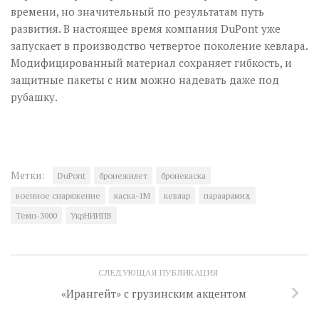
времени, но значительный по результатам путь
развития. В настоящее время компания DuPont уже
запускает в производство четвертое поколение кевлара.
Модифицированный материал сохраняет гибкость, и
защитные пакеты с ним можно надевать даже под
рубашку.
Метки:
DuPont
бронежилет
бронекаска
военное снаряжение
каска-1М
кевлар
параарамид
Темп-3000
Укр­НИИПВ
СЛЕДУЮЩАЯ ПУБЛИКАЦИЯ
«Ирангейт» с грузинским акцентом