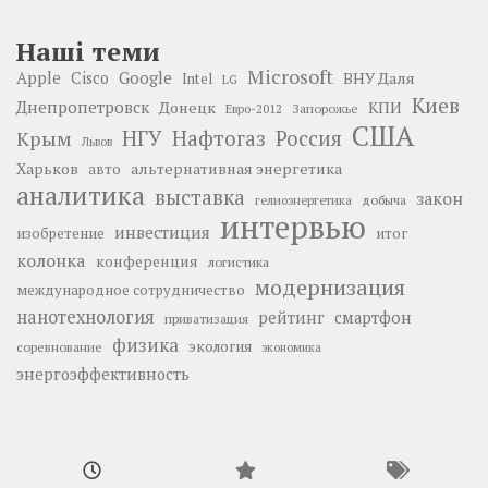
Наші теми
Microsoft
Google
Apple
Cisco
ВНУ Даля
Intel
LG
Киев
Днепропетровск
Донецк
КПИ
Запорожье
Евро-2012
США
НГУ
Нафтогаз
Крым
Россия
Львов
Харьков
альтернативная энергетика
авто
аналитика
выставка
закон
добыча
гелиоэнергетика
интервью
инвестиция
изобретение
итог
колонка
конференция
логистика
модернизация
международное сотрудничество
нанотехнология
рейтинг
смартфон
приватизация
физика
экология
соревнование
экономика
энергоэффективность