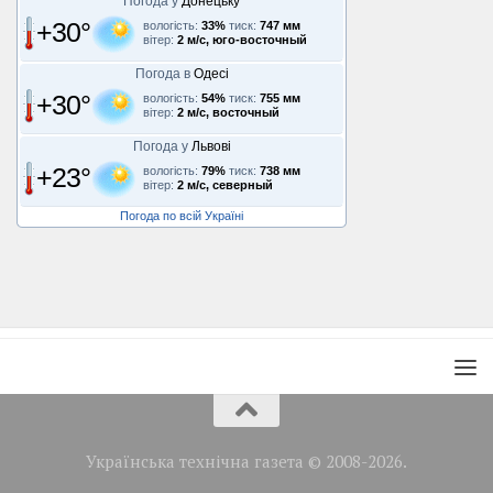
Погода у
Донецьку
+30°
вологість:
33%
тиск:
747 мм
вітер:
2 м/с, юго-восточный
Погода в
Одесі
+30°
вологість:
54%
тиск:
755 мм
вітер:
2 м/с, восточный
Погода у
Львові
+23°
вологість:
79%
тиск:
738 мм
вітер:
2 м/с, северный
Погода по всій Україні
Українська технічна газета © 2008-2026.