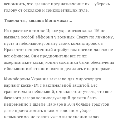
вспомнить, что главное предназначение их — уберечь
голову от осколков и срикошетивших пуль.
Тяжела ты, «шапка Мономаха»…
На практике в том же Ираке украинская каска-1М не
вызвала особой эйфории у военных. Скажу по личному,
пусть и небольшому, опыту своих командировок в
Ирак: этот непременный атрибут там носили далеко не
все офицеры. Они предпочитали все те же
американские каски, коими союзники были обеспечены
с большим избытком и охотно делились с партнерами.
Минобороны Украины заказало для миротворцев
вариант каски-1М с максимальной защитой. Вес
сравнительно небольшой, однако стоит учесть, что вне
базового лагеря военнослужащий должен быть
непременно в шлеме. На жаре в 50 и больше градусов
даже просто ходить в таком головном уборе
невыносимо, не говоря уже о выполнении задач.