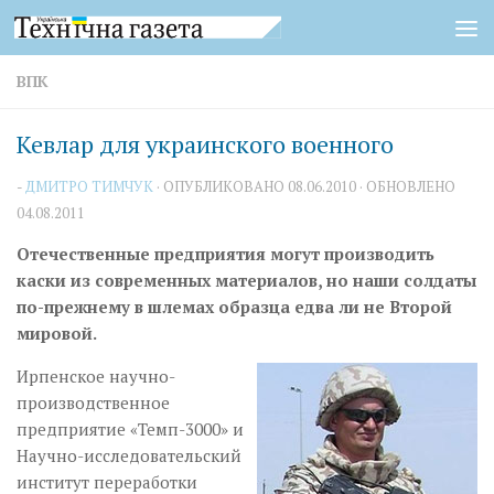
Перейти к содержимому
ВПК
Кевлар для украинского военного
-
ДМИТРО ТИМЧУК
· ОПУБЛИКОВАНО
08.06.2010
· ОБНОВЛЕНО
04.08.2011
Отечественные предприятия могут производить
каски из современных материалов, но наши солдаты
по-прежнему в шлемах образца едва ли не Второй
мировой.
Ирпенское научно-
производст­­­­­венное
предприятие «Темп-3000» и
Научно-исследова­тельский
институт переработки