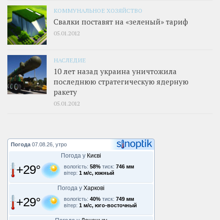
КОММУНАЛЬНОЕ ХОЗЯЙСТВО
Свалки поставят на «зеленый» тариф
05.01.2012
НАСЛЕДИЕ
10 лет назад украина уничтожила
последнюю стратегическую ядерную
ракету
05.01.2012
Погода
07.08.26, утро
Погода у
Києві
+29°
вологість:
58%
тиск:
746 мм
вітер:
1 м/с, южный
Погода у
Харкові
+29°
вологість:
40%
тиск:
749 мм
вітер:
1 м/с, юго-восточный