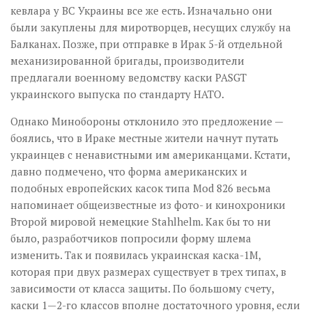
кевлара у ВС Украины все же есть. Изначально они
были закуплены для миротворцев, несущих службу на
Балканах. Позже, при отправке в Ирак 5-й отдельной
механизированной бригады, производители
предлагали военному ведомству каски PASGT
украинского выпуска по стандарту НАТО.
Однако Минобороны отклонило это предложение —
боялись, что в Ираке местные жители начнут путать
украинцев с ненавистными им американцами. Кстати,
давно подмечено, что форма американских и
подобных европейских касок типа Mod 826 весьма
напоминает общеизвестные из фото- и кино­хроники
Второй мировой немецкие Stahlhelm. Как бы то ни
было, разработчиков попросили форму шлема
изменить. Так и появилась украинская каска-1М,
которая при двух размерах существует в трех типах, в
зависимости от класса защиты. По большому счету,
каски 1—2-го классов вполне достаточного уровня, если