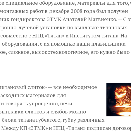
ое специальное оборудование, материалы для того,
-монтажных работ в декабре 2008 года был получен
ник гендиректора ЗТМК Анатолий Матвиенко. — С э
тронно-лучевой установки по выплавке титановых
 совместно с НПЦ «Титан» и Институтом титана. На
е оборудования, с их помощью наши плавильщики
ое, сложное, высокотехнологичное, его нужно было
титановый слиток» — все необходимое
 расходных материалов для
ли говорить упрощенно, печи
 выплавки слитков и слябов можно
 блоки титана губчатого, губку различных
а. Между КП «ЗТМК» и НПЦ «Титан» подписан договор