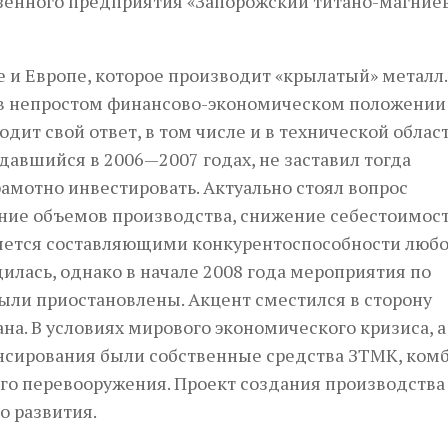
азенного предприятия «Запорожский титано-магние
 и Европе, которое производит «крылатый» металл.
 в непростом финансово-экономическом положении
ит свой ответ, в том числе и в технической област
давшийся в 2006—2007 годах, не заставил тогда
рамотно инвестировать. Актуально стоял вопрос
ие объемов производства, снижение себестоимос
ляется составляющими конкурентоспособности любо
илась, однако в начале 2008 года мероприятия по
ыли приостановлены. Акцент сместился в сторону
на. В условиях мирового экономического кризиса, а
нсирования были собственные средства ЗТМК, комб
го перевооружения. Проект создания производства
о развития.