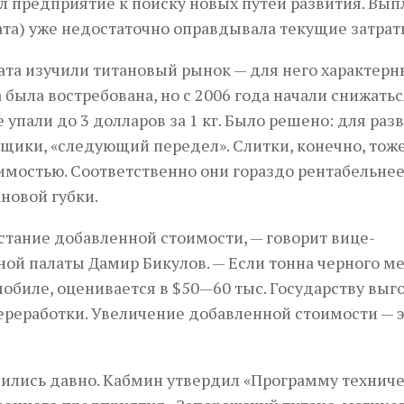
 предприятие к поиску новых путей развития. Вып
ата) уже недостаточно оправдывала текущие затрат
ата изучили титановый рынок — для него характерн
была востребована, но с 2006 года начали снижатьс
е упали до 3 долларов за 1 кг. Было решено: для раз
йщики, «следующий передел». Слитки, конечно, тож
имостью. Соответственно они гораздо рентабельнее.
ановой губки.
стание добавленной стоимости, — говорит вице-
й палаты Дамир Бикулов. — Если тонна черного ме
омобиле, оценивается в $50—60 тыс. Государству выг
ереработки. Увеличение добавленной стоимости — э
овились давно. Кабмин утвердил «Программу технич