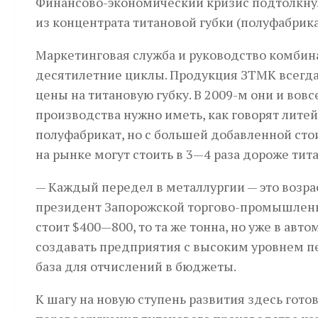
Финансово-экономический кризис подтолкнул
из концентрата титановой губки (полуфабрик
Маркетинговая служба и руководство комбин
десятилетние циклы. Продукция ЗТМК всегда 
цены на титановую губку. В 2009-м они и вовс
производства нужно иметь, как говорят лите
полуфабрикат, но с большей добавленной сто
на рынке могут стоить в 3—4 раза дороже тит
— Каждый передел в металлургии — это возра
президент Запорожской торгово-промышленно
стоит $400—800, то та же тонна, но уже в авт
создавать предприятия с высоким уровнем п
база для отчислений в бюджеты.
К шагу на новую ступень развития здесь гот