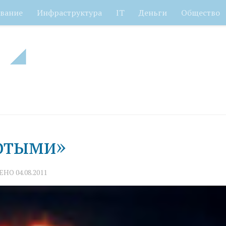
вание
Инфраструктура
IT
Деньги
Общество
лотыми»
ЛЕНО
04.08.2011