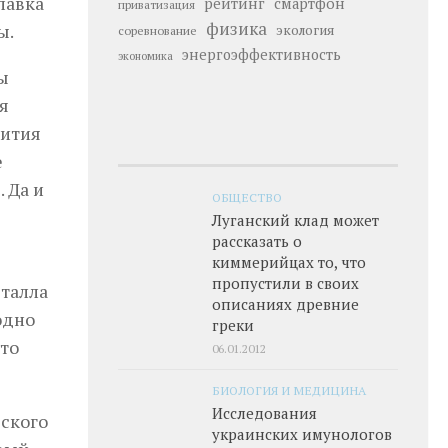
лавка
рейтинг
смартфон
приватизация
физика
ы.
экология
соревнование
энергоэффективность
экономика
ы
я
вития
е
 Да и
ОБЩЕСТВО
Луганский клад может
рассказать о
киммерийцах то, что
пропустили в своих
талла
описаниях древние
одно
греки
то
06.01.2012
БИОЛОГИЯ И МЕДИЦИНА
Исследования
еского
украинских имунологов