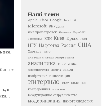
Наші теми
Google
Apple
Cisco
Intel
LG
Microsoft
ВНУ Даля
Днепропетровск
Донецк
Евро-2012
Киев
Крым
КПИ
Запорожье
Львов
США
НГУ
Нафтогаз
Россия
Харьков
 все,
авто
альтернативная энергетика
аналитика
выставка
мбинат»
закон
добыча
гелиоэнергетика
инвестиция
изобретение
интервью
колонка
итог
ть, в
конференция
логистика
международное сотрудничество
ынка…
модернизация
нанотехнология