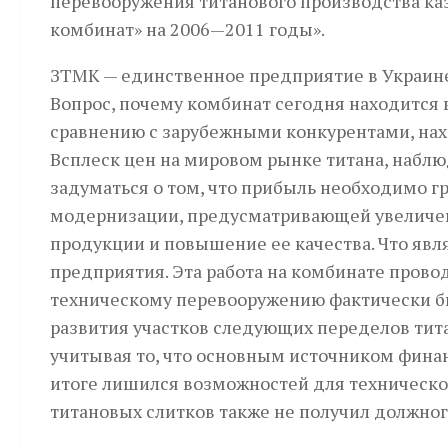
перевооружения титанового производства к
комбинат» на 2006—2011 годы».
ЗТМК — единственное предприятие в Украине
Вопрос, почему комбинат сегодня находится
сравнению с зарубежными конкурентами, наход
Всплеск цен на мировом рынке титана, наблю
задуматься о том, что прибыль необходимо г
модернизации, предусматривающей увеличен
продукции и повышение ее качества. Что яв
предприятия. Эта работа на комбинате провод
техническому перево­оружению фактически б
развития участков следующих переделов тита
учитывая то, что основным источником фина
итоге лишился возможностей для техническо
титановых слитков также не получил должног