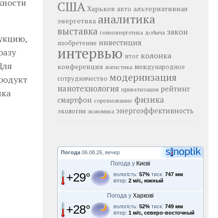
жности
США
Харьков
альтернативная
авто
аналитика
энергетика
выставка
закон
добыча
гелиоэнергетика
укцию,
инвестиция
изобретение
интервью
разу
колонка
итог
Для
конференция
логистика
международное
модернизация
родукт
сотрудничество
нанотехнология
рейтинг
приватизация
ика
физика
смартфон
соревнование
энергоэффективность
экология
экономика
Погода
06.08.26, вечер
Погода у
Києві
+29°
вологість:
57%
тиск:
747 мм
вітер:
2 м/с, южный
Погода у
Харкові
+28°
вологість:
52%
тиск:
749 мм
вітер:
1 м/с, северо-восточный