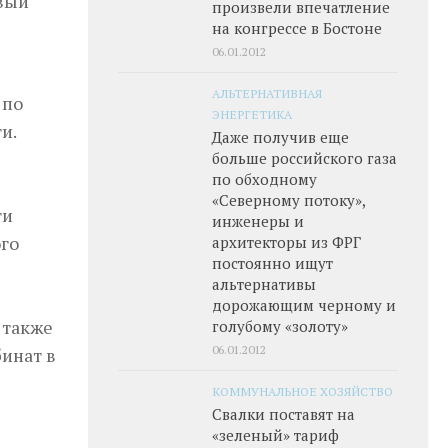
вый
произвели впечатление
на конгрессе в Бостоне
06.01.2012
АЛЬТЕРНАТИВНАЯ
 по
ЭНЕРГЕТИКА
и.
Даже получив еще
больше российского газа
по обходному
«Северному потоку»,
ти
инженеры и
го
архитекторы из ФРГ
постоянно ищут
альтернативы
дорожающим черному и
 также
голубому «золоту»
06.01.2012
инат в
КОММУНАЛЬНОЕ ХОЗЯЙСТВО
Свалки поставят на
«зеленый» тариф