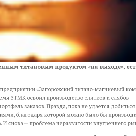
менным титановым продуктом «на выходе», есть
ом предприятии «Запорожский титано-магниевый ко
ремя ЗТМК освоил производство слитков и слябов
ортфель заказов. Правда, пока не удается добиться
иями, благодаря которой можно было бы производи
а. И снова — проблема неразвитости внутреннего р