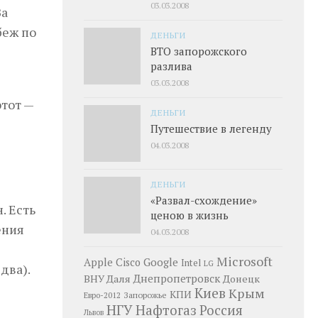
03.03.2008
За
беж по
ДЕНЬГИ
ВТО запорожского
разлива
03.03.2008
этот —
ДЕНЬГИ
Путешествие в легенду
04.03.2008
ДЕНЬГИ
«Развал-схождение»
. Есть
ценою в жизнь
ения
04.03.2008
Microsoft
Google
Apple
Cisco
Intel
LG
два).
Днепропетровск
ВНУ Даля
Донецк
Киев
Крым
КПИ
Запорожье
Евро-2012
НГУ
Нафтогаз
Россия
Львов