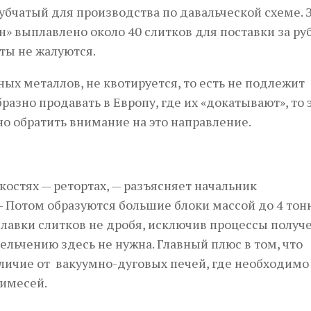
убчатый для производства по давальческой схеме. 
» выплавлено около 40 слитков для поставки за ру
ты не жалуются.
ных металлов, не квотируется, то есть не подлежит
азно продавать в Европу, где их «докатывают», то 
чно обратить внимание на это направление.
остях — ретортах, — разъясняет начальник
Потом образуются большие блоки массой до 4 тонн
 плавки слитков не дробя, исключив процессы получ
ельчению здесь не нужна. Главный плюс в том, что
личие от вакуумно-дуговых печей, где необходимо 
римесей.