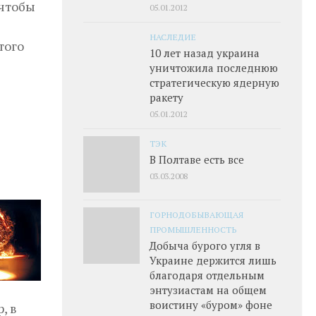
 чтобы
05.01.2012
НАСЛЕДИЕ
того
10 лет назад украина
уничтожила последнюю
стратегическую ядерную
ракету
05.01.2012
ТЭК
В Полтаве есть все
03.03.2008
ГОРНОДОБЫВАЮЩАЯ
ПРОМЫШЛЕННОСТЬ
Добыча бурого угля в
Украине держится лишь
благодаря отдельным
энтузиастам на общем
воистину «буром» фоне
, в