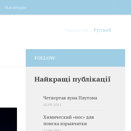
Наследие
Українська
Русский
FOLLOW:
Найкращі публікації
Четвертая луна Плутона
02.09.2011
Химический «нос» для
поиска взрывчатки
12.04.2011