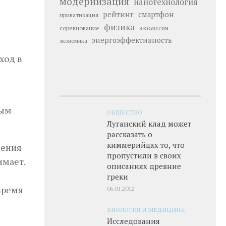
модернизация
нанотехнология
рейтинг
смартфон
приватизация
физика
экология
соревнование
энергоэффективность
экономика
ход в
ным
ОБЩЕСТВО
Луганский клад может
рассказать о
киммерийцах то, что
шения
пропустили в своих
имает.
описаниях древние
греки
 время
06.01.2012
БИОЛОГИЯ И МЕДИЦИНА
Исследования