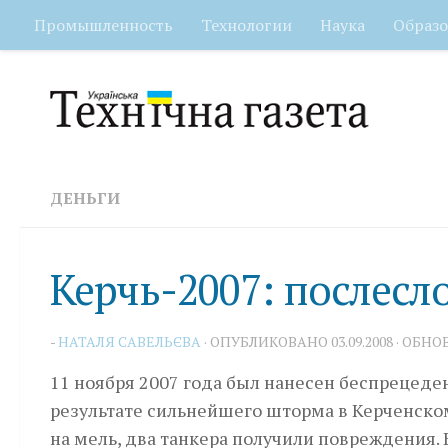
Промышленность
Технологии
Наука
Образо
Перейти к содержимому
ДЕНЬГИ
Керчь-2007: послесл
-
НАТАЛЯ САВЕЛЬЄВА
· ОПУБЛИКОВАНО
03.09.2008
· ОБНО
11 ноября 2007 года был нанесен беспрецеден
результате сильнейшего шторма в Керченском
на мель, два танкера получили повреждения. В