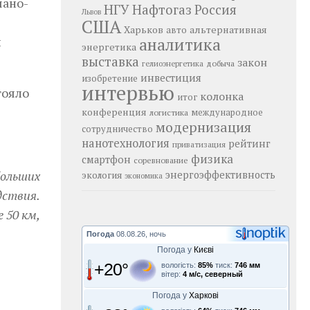
чано-
НГУ
Нафтогаз
Россия
Львов
США
Харьков
альтернативная
авто
и
аналитика
энергетика
выставка
закон
добыча
гелиоэнергетика
инвестиция
изобретение
интервью
тояло
колонка
итог
конференция
логистика
международное
модернизация
сотрудничество
нанотехнология
рейтинг
приватизация
физика
смартфон
соревнование
ольших
энергоэффективность
экология
экономика
дствия.
 50 км,
Погода
08.08.26, ночь
Погода у
Києві
+20°
вологість:
85%
тиск:
746 мм
вітер:
4 м/с, северный
Погода у
Харкові