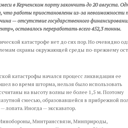
еси в Керченском порту закончить до 20 августа. Од
м, что работы приостановлены из-за невозможности 
ичина — отсутствие государственного финансирования
нтр», оставалось переработать всего 452,3 тонны.
ической катастрофе нет до сих пор. Но очевидно од
облемам охраны окружающей среды по-прежнему ост
кой катастрофы начался процесс ликвидации ее
ошел во время шторма, нельзя было использовать
ссчитаны на высоту волны не более 1,5 м. Поэтому
азутной смесью, образовавшейся в прибрежной пол
— лопата. Иногда — экскаватор.
 Минобороны, Минтранссвязи, Минприроды,