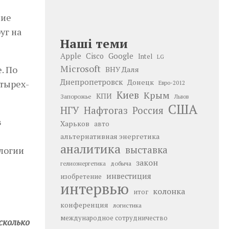
ние
уг на
Наші теми
Google
Apple
Cisco
Intel
LG
Microsoft
. По
ВНУ Даля
Днепропетровск
Донецк
етырех-
Евро-2012
Киев
Крым
КПИ
Запорожье
Львов
США
НГУ
Нафтогаз
Россия
в
Харьков
авто
альтернативная энергетика
аналитика
выставка
логии
закон
добыча
гелиоэнергетика
инвестиция
изобретение
интервью
колонка
итог
конференция
логистика
международное сотрудничество
сколько