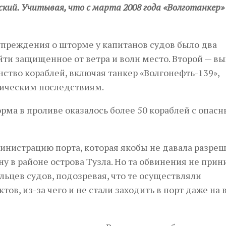
ский. Учитывая, что с марта 2008 года «Волготанкер»
упреждения о шторме у капитанов судов было два
ти защищенное от ветра и волн место. Второй — вы
ство кораблей, включая танкер «Волгонефть-139»,
агическим последствиям.
орма в проливе оказалось более 50 кораблей с опас
инистрацию порта, которая якобы не давала разре
ну в районе острова Тузла. Но та обвинения не прин
ьцев судов, подозревая, что те осуществляли
в, из-за чего и не стали заходить в порт даже на