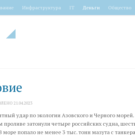
вание
Инфраструктура
IT
Деньги
Общество
овие
ВЛЕНО
21.04.2023
тный удар по экологии Азовского и Черного морей.
 проливе затонули четыре российских судна, шест
 море попало не менее 3 тыс. тонн мазута с танкер