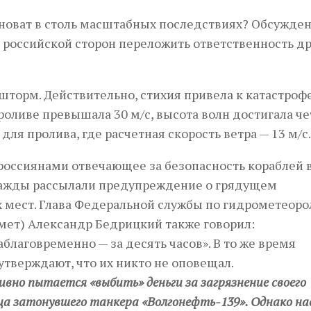
иноват в столь масштабных последствиях? Обсужде
 российской сторон переложить ответственность др
торм. Действительно, стихия привела к катастрофе
роливе превышала 30 м/с, высота волн достигала ч
 для пролива, где расчетная скорость ветра — 13 м/с.
 россиянами отвечающее за безопасность кораблей 
 дважды рассылали предупреждение о грядущем
 мест. Глава Федеральной службы по гидрометеоро
ет) Александр Бедрицкий также говорил:
лаговременно — за десять часов». В то же время
тверждают, что их никто не оповещал.
ивно пытается «выбить» деньги за загрязнение своего
ца затонувшего танкера «Волгонефть-139». Однако на