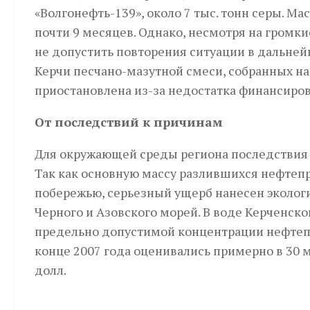
«Волгонефть-139», около 7 тыс. тонн серы. Ма
почти 9 месяцев. Однако, несмотря на громк
не допустить повторения ситуации в дальнейш
Керчи песчано-мазутной смеси, собранных н
приостановлена из-за недостатка финансиров
От последствий к причинам
Для окружающей среды региона последствия 
Так как основную массу разлившихся нефтеп
побережью, серьезный ущерб нанесен эколог
Черного и Азовского морей. В воде Керченск
предельно допустимой концентрации нефтепр
конце 2007 года оценивались примерно в 30 м
долл.