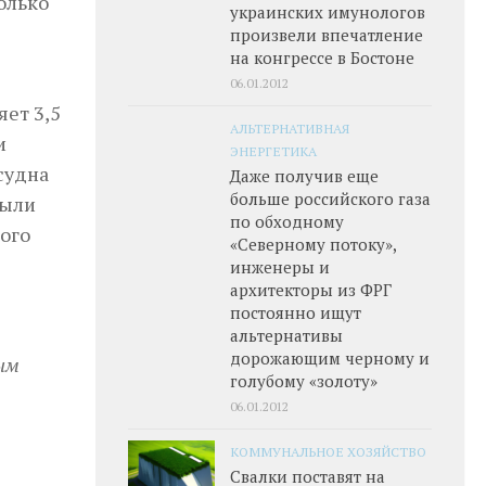
олько
украинских имунологов
произвели впечатление
на конгрессе в Бостоне
06.01.2012
ет 3,5
АЛЬТЕРНАТИВНАЯ
и
ЭНЕРГЕТИКА
судна
Даже получив еще
больше российского газа
были
по обходному
ого
«Северному потоку»,
инженеры и
архитекторы из ФРГ
постоянно ищут
альтернативы
дорожающим черному и
ным
голубому «золоту»
06.01.2012
КОММУНАЛЬНОЕ ХОЗЯЙСТВО
Свалки поставят на