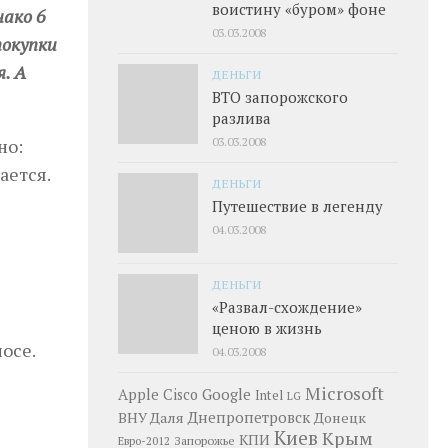
воистину «буром» фоне
нако 6
03.03.2008
покупки
. А
ДЕНЬГИ
ВТО запорожского
разлива
03.03.2008
но:
ается.
ДЕНЬГИ
Путешествие в легенду
04.03.2008
ДЕНЬГИ
«Развал-схождение»
ценою в жизнь
осе.
04.03.2008
Microsoft
Google
Apple
Cisco
Intel
LG
Днепропетровск
ВНУ Даля
Донецк
Киев
Крым
КПИ
Запорожье
Евро-2012