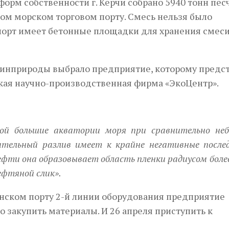
рм собственности г. Керчи собрано 5940 тонн пес
ом морском торговом порту. Смесь нельзя было
о порт имеет бетонные площадки для хранения смес
 Минприроды выбрало предприятие, которому предс
кая научно-производственная фирма «ЭкоЦентр».
ой большие акватории моря при сравнительно неб
ительный разлив имеет к крайне негативные после
ефти она образовывает область пленки радиусом более
фтяной слик».
енском порту 2-й линии оборудования предприятие
 закупить материалы. И 26 апреля приступить к