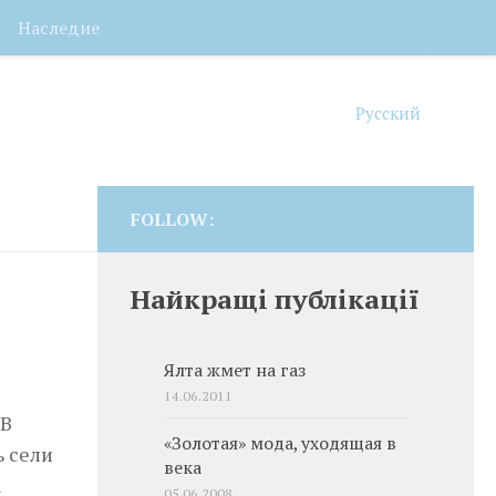
Наследие
Русский
FOLLOW:
Найкращі публікації
Ялта жмет на газ
14.06.2011
 В
«Золотая» мода, уходящая в
ь сели
века
а
05.06.2008