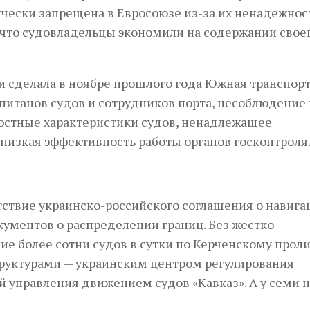
чески запрещена в Евросоюзе из-за их ненадежнос
 что судовладельцы экономили на содержании свое
и сделала в ноябре прошлого года Южная транспор
апитанов судов и сотрудников порта, несоблюдение
остные характеристики судов, ненадлежащее
низкая эффективность работы органов госконтроля
тствие украинско-российского соглашения о навига
кументов о распределении границ. Без жестко
е более сотни судов в сутки по Керченскому прол
труктурами — украинским центром регулирования
й управления движением судов «Кавказ». А у семи н