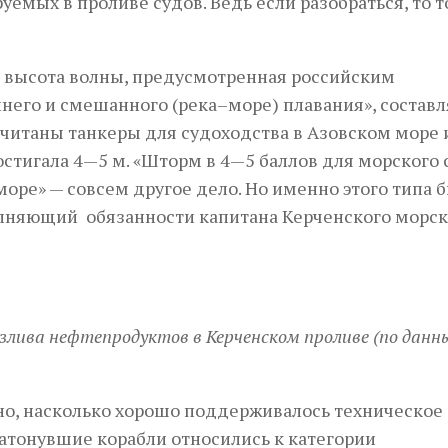
уемых в проливе судов. Ведь если разобраться, то т
 высота волны, предусмотренная российским
его и смешанного (река–море) плавания», составля
считаны танкеры для судоходства в Азовском море 
достигала 4—5 м. «Шторм в 4—5 баллов для морского 
–море» — совсем другое дело. Но именно этого типа 
полняющий обязанности капитана Керченского морск
азлива нефтепродуктов в Керченском проливе (по дан
тно, насколько хорошо поддерживалось техническое
затонувшие корабли относились к категории