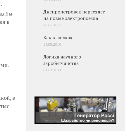
е
Днепропетровск пересядет
 дабы
на новые электропоезда
ия в
26.06.2008
Как в шелках
17.08.2010
Логика научного
заробитчанства
ими.
01.03.2011
кой, в
тыс.