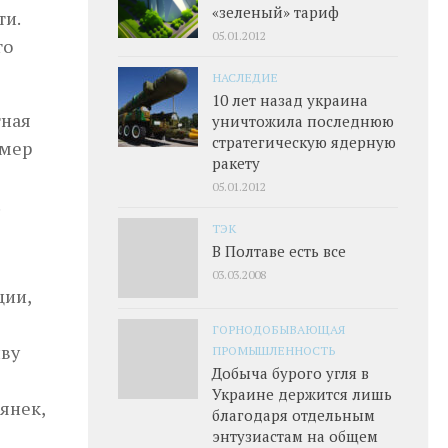
«зеленый» тариф
ти.
05.01.2012
го
НАСЛЕДИЕ
10 лет назад украина
тная
уничтожила последнюю
стратегическую ядерную
 мер
ракету
05.01.2012
.
ТЭК
В Полтаве есть все
03.03.2008
ции,
ГОРНОДОБЫВАЮЩАЯ
иву
ПРОМЫШЛЕННОСТЬ
Добыча бурого угля в
Украине держится лишь
янек,
благодаря отдельным
энтузиастам на общем