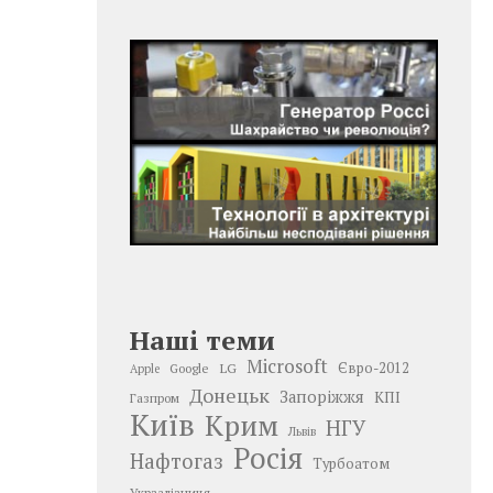
Наші теми
Microsoft
LG
Євро-2012
Google
Apple
Донецьк
Запоріжжя
КПІ
Газпром
Київ
Крим
НГУ
Львів
Росія
Нафтогаз
Турбоатом
Укрзалізниця