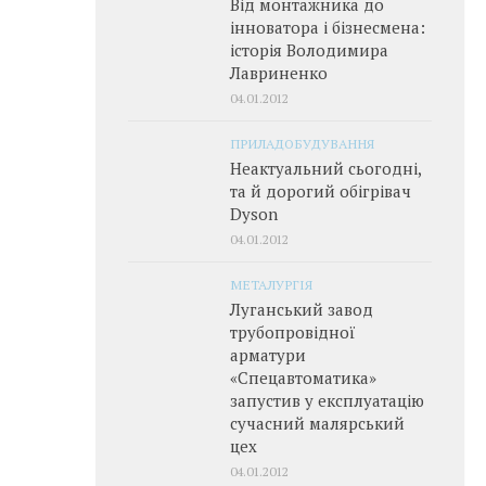
Від монтажника до
інноватора і бізнесмена:
історія Володимира
Лавриненко
04.01.2012
ПРИЛАДОБУДУВАННЯ
Неактуальний сьогодні,
та й дорогий обігрівач
Dyson
04.01.2012
МЕТАЛУРГІЯ
Луганський завод
трубопровідної
арматури
«Спецавтоматика»
запустив у експлуатацію
сучасний малярський
цех
04.01.2012