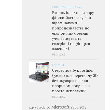
ЕКОНОМІЧНІ НАУКИ
Економіка з точки зору
фізики. Застосовуючи
відомі закони
природознавства до
економічних реалій,
учені висувають
своєрідні теорії прав
власності
05.01.2012
ГАДЖЕТИ
Стереоноутбук Toshiba
Qosmio для перегляду 3D
без окулярів не став
проривом року — він
просто непоганий
05.01.2012
Microsoft
LG
Євро-2012
Google
Apple