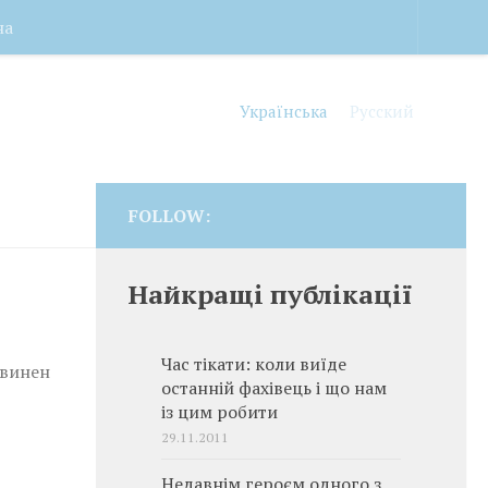
на
Українська
Русский
FOLLOW:
Найкращі публікації
Час тікати: коли виїде
овинен
останній фахівець і що нам
із цим робити
29.11.2011
Недавнім героєм одного з