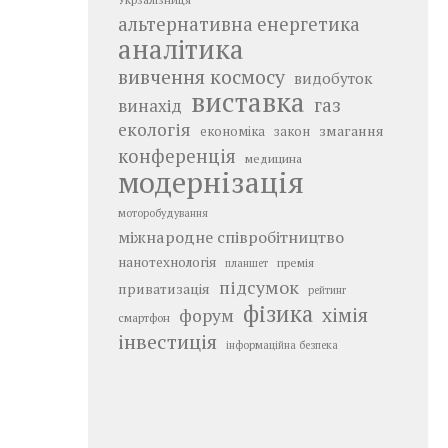
альтернативна енергетика
аналітика
вивчення космосу
видобуток
виставка
газ
винахід
екологія
змагання
економіка
закон
конференція
медицина
модернізація
моторобудування
міжнародне співробітництво
нанотехнологія
премія
планшет
підсумок
приватизація
рейтинг
фізика
хімія
форум
смартфон
інвестиція
інформаційна безпека