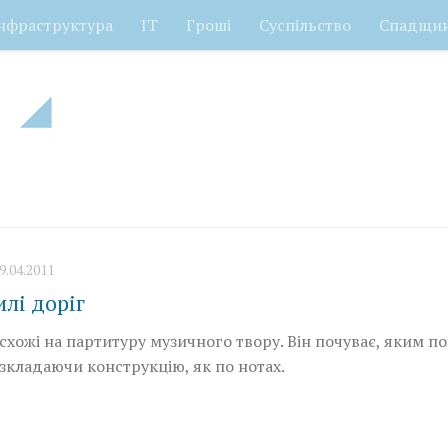
нфраструктура
ІТ
Гроші
Суспільство
Спадщи
9.04.2011
илі доріг
схожі на партитуру музичного твору. Він почуває, яким п
зкладаючи конструкцію, як по нотах.