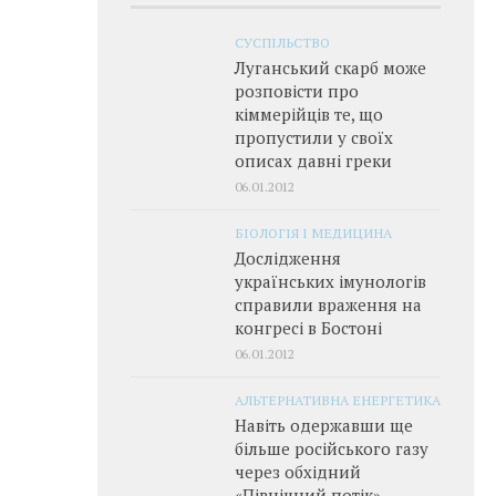
СУСПІЛЬСТВО
Луганський скарб може
розповісти про
кіммерійців те, що
пропустили у своїх
описах давні греки
06.01.2012
БІОЛОГІЯ І МЕДИЦИНА
Дослідження
українських імунологів
справили враження на
конгресі в Бостоні
06.01.2012
АЛЬТЕРНАТИВНА ЕНЕРГЕТИКА
Навіть одержавши ще
більше російського газу
через обхідний
«Північний потік»,­