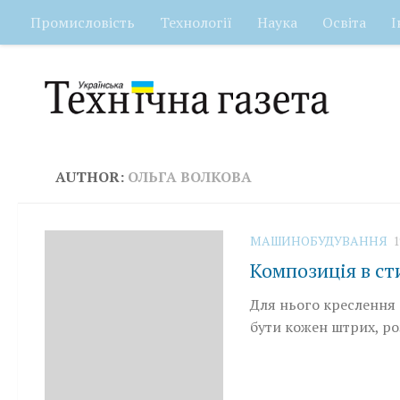
Промисловість
Технології
Наука
Освіта
І
Skip to content
AUTHOR:
ОЛЬГА ВОЛКОВА
МАШИНОБУДУВАННЯ
1
Композиція в ст
Для нього креслення 
бути кожен штрих, ро