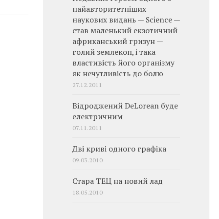
найавторитетніших
наукових видань — Science —
став маленький екзотичний
африканський гризун —
голий землекоп, і така
властивість його організму
як нечутливість до болю
27.12.2011
Відроджений DeLorean буде
електричним
07.11.2011
Дві криві одного графіка
09.03.2010
Стара ТЕЦ на новий лад
18.05.2010