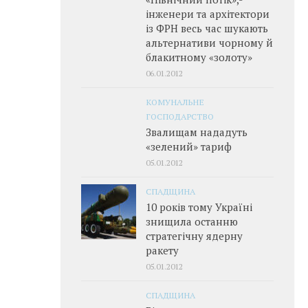
інженери та архітектори
із ФРН весь час шукають
альтернативи чорному й
блакитному «золоту»
06.01.2012
КОМУНАЛЬНЕ
ГОСПОДАРСТВО
Звалищам нададуть
«зелений» тариф
05.01.2012
СПАДЩИНА
10 років тому Україні
знищила останню
стратегічну ядерну
ракету
05.01.2012
СПАДЩИНА