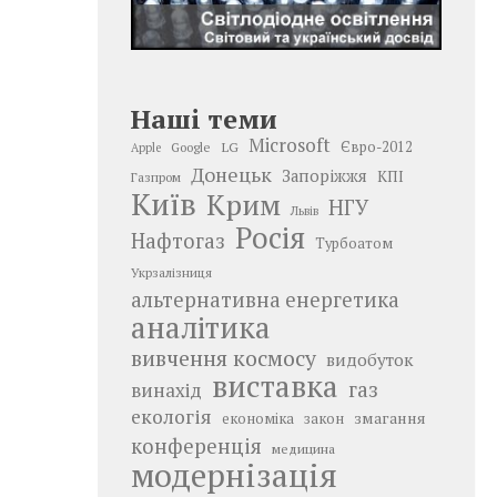
Наші теми
Microsoft
LG
Євро-2012
Google
Apple
Донецьк
Запоріжжя
КПІ
Газпром
Київ
Крим
НГУ
Львів
Росія
Нафтогаз
Турбоатом
Укрзалізниця
альтернативна енергетика
аналітика
вивчення космосу
видобуток
виставка
газ
винахід
екологія
змагання
економіка
закон
конференція
медицина
модернізація