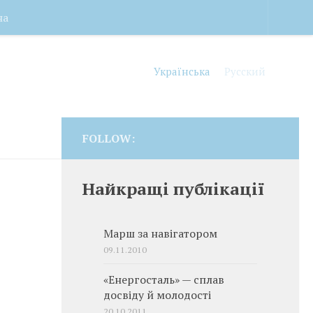
на
Українська
Русский
FOLLOW:
Найкращі публікації
Марш за навігатором
09.11.2010
«Енергосталь» — сплав
досвіду й молодості
20.10.2011