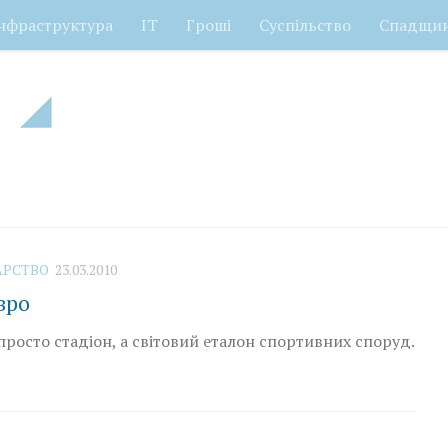
нфраструктура
ІТ
Гроші
Суспільство
Спадщи
АРСТВО
23.03.2010
вро
просто стадіон, а світовий еталон спортивних споруд.