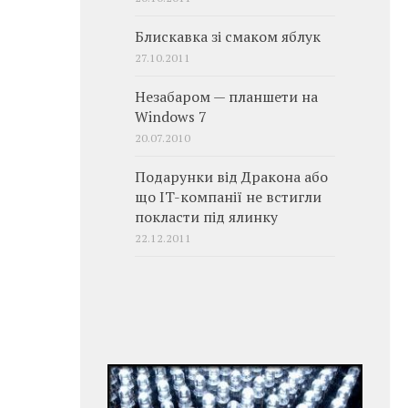
Блискавка зі смаком яблук
27.10.2011
Незабаром — планшети на
Windows 7
20.07.2010
Подарунки від Дракона або
що IT-компанії не встигли
покласти під ялинку
22.12.2011