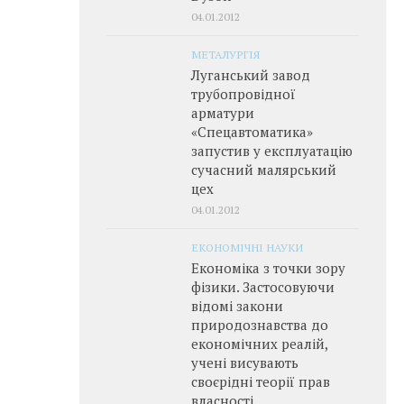
04.01.2012
МЕТАЛУРГІЯ
Луганський завод
трубопровідної
арматури
«Спецавтоматика»
запустив у експлуатацію
сучасний малярський
цех
04.01.2012
ЕКОНОМІЧНІ НАУКИ
Економіка з точки зору
фізики. Застосовуючи
відомі закони
природознавства до
економічних реалій,
учені висувають
своєрідні теорії прав
власності