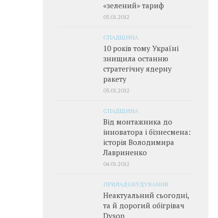
«зелений» тариф
05.01.2012
СПАДЩИНА
10 років тому Україні
знищила останню
стратегічну ядерну
ракету
05.01.2012
СПАДЩИНА
Від монтажника до
інноватора і бізнесмена:
історія Володимира
Лавриненко
04.01.2012
ПРИЛАДОБУДУВАННЯ
Неактуальний сьогодні,
та й дорогий обігрівач
Dyson