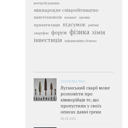
моторобудування
міжнародне співробітництво
нанотехнологія
премія
планшет
підсумок
приватизація
рейтинг
фізика
хімія
форум
смартфон
інвестиція
інформаційна безпека
СУСПІЛЬСТВО
Луганський скарб може
розповісти про
кіммерійців те, що
пропустили у своїх
описах давні греки
06.01.2012