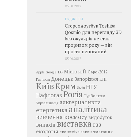
05.01.2012
ГАДЖЕТИ
Стереоноутбук Toshiba
Qosmio для перегляду 3D
без окулярів не став
проривом року — він
просто непоганий
05.01.2012
Microsoft
LG
Євро-2012
Google
Apple
Донецьк
Запоріжжя
КПІ
Газпром
Київ
Крим
НГУ
Львів
Росія
Нафтогаз
Турбоатом
альтернативна
Укрзалізниця
аналітика
енергетика
вивчення космосу
видобуток
виставка
газ
винахід
екологія
змагання
економіка
закон