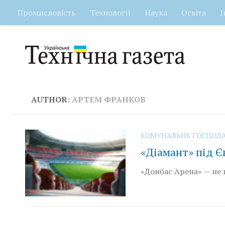
Промисловість
Технології
Наука
Освіта
І
Skip to content
AUTHOR:
АРТЕМ ФРАНКОВ
КОМУНАЛЬНЕ ГОСПОД
«Діамант» під Є
«Донбас Арена» — не 