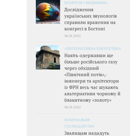
БІОЛОГІЯ І МЕДИЦИНА
Дослідження
українських імунологів
справили враження на
конгресі в Бостоні
06.01.2012
АЛЬТЕРНАТИВНА ЕНЕРГЕТИКА
Навіть одержавши ще
більше російського газу
через обхідний
«Північний потік»,­
інженери та архітектори
із ФРН весь час шукають
альтернативи чорному й
блакитному «золоту»
06.01.2012
КОМУНАЛЬНЕ
ГОСПОДАРСТВО
Звалищам нададуть