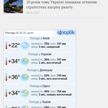
10 років тому Україні знищила останню
стратегічну ядерну ракету
05.01.2012
Погода
08.08.26, днем
Погода у
Києві
+22°
вологість:
75%
тиск:
747 мм
вітер:
3 м/с, северный
Погода у
Харкові
+34°
вологість:
36%
тиск:
747 мм
вітер:
1 м/с, восточный
Погода у
Донецьку
+36°
вологість:
22%
тиск:
743 мм
вітер:
3 м/с, юго-восточный
Погода в
Одесі
+34°
вологість:
40%
тиск:
754 мм
вітер:
3 м/с, северо-восточный
Погода у
Львові
вологість:
53%
тиск:
742 мм