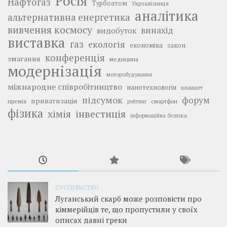
Росія
Нафтогаз
Турбоатом
Укрзалізниця
аналітика
альтернативна енергетика
вивчення космосу
винахід
видобуток
виставка
газ
екологія
економіка
закон
конференція
змагання
медицина
модернізація
моторобудування
міжнародне співробітництво
нанотехнологія
планшет
підсумок
форум
приватизація
премія
смартфон
рейтинг
фізика
інвестиція
хімія
інформаційна безпека
СУСПІЛЬСТВО
Луганський скарб може розповісти про
кіммерійців те, що пропустили у своїх
описах давні греки