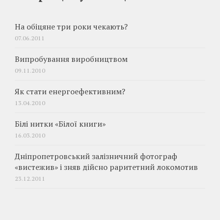
На обіцяне три роки чекають?
07.06.2011
Випробування виробництвом
09.11.2010
Як стати енергоефективним?
13.04.2010
Білі нитки «Білої книги»
16.03.2010
Дніпропетровський залізничний фотограф
«вистежив» і зняв дійсно раритетний локомотив
23.12.2011