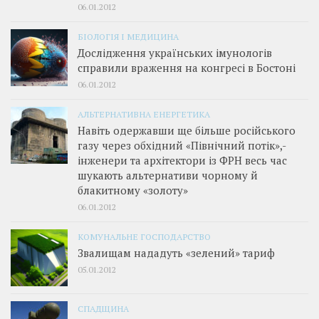
06.01.2012
БІОЛОГІЯ І МЕДИЦИНА
Дослідження українських імунологів
справили враження на конгресі в Бостоні
06.01.2012
АЛЬТЕРНАТИВНА ЕНЕРГЕТИКА
Навіть одержавши ще більше російського
газу через обхідний «Північний потік»,­
інженери та архітектори із ФРН весь час
шукають альтернативи чорному й
блакитному «золоту»
06.01.2012
КОМУНАЛЬНЕ ГОСПОДАРСТВО
Звалищам нададуть «зелений» тариф
05.01.2012
СПАДЩИНА