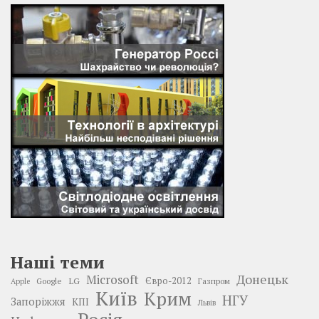
Наші теми
Донецьк
Microsoft
LG
Євро-2012
Google
Газпром
Apple
Київ
Крим
НГУ
Запоріжжя
КПІ
Львів