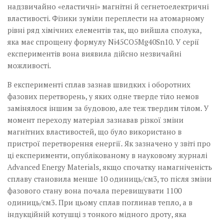
надзвичайно «еластичні» магнітні й сегнетоелектричні
властивості. Фізики зуміли переплести на атомарному
рівні ряд хімічних елементів так, що вийшла сполука,
яка має спрощену формулу Ni45СО5Мg40Sn10. У серії
експериментів вона виявила дійсно незвичайні
можливості.
В експерименті сплав зазнав швидких і оборотних
фазових перетворень, у яких одне тверде тіло немов
замінялося іншим за будовою, але теж твердим тілом. У
момент переходу матеріал зазнавав різкої зміни
магнітних властивостей, що було використано в
пристрої перетворення енергії. Як зазначено у звіті про
ці експерименти, опублікованому в науковому журналі
Advanced Energy Materials, якщо спочатку намагніченість
сплаву становила менше 10 одиниць/см3, то після зміни
фазового стану вона почала перевищувати 1100
одиниць/см3. При цьому сплав поглинав тепло, а в
індукційній котушці з тонкого мідного дроту, яка