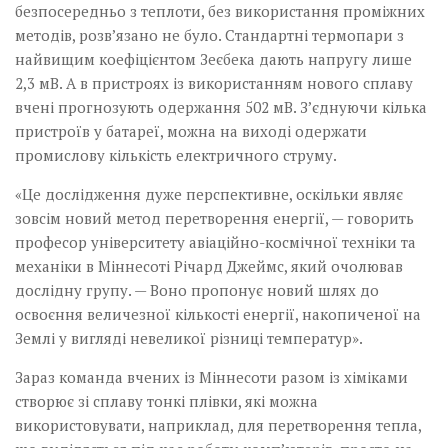
безпосередньо з теплоти, без використання проміжних
методів, розв’язано не було. Стандартні термопари з
найвищим коефіцієнтом Зеєбека дають напругу лише
2,3 мВ. А в пристроях із використанням нового сплаву
вчені прогнозують одержання 502 мВ. З’єднуючи кілька
пристроїв у батареї, можна на виході одержати
промислову кількість електричного струму.
«Це дослідження дуже перспективне, оскільки являє
зовсім новий метод пере­творення енергії, — говорить
професор університету авіаційно-космічної техніки та
механіки в Міннесоті­­ ­Річард Джеймс, який очолював
дослідну групу. — Воно пропонує новий шлях до
освоєння величезної кількості енергії, накопиченої на
Землі у вигляді невеликої різниці температур».
Зараз команда вчених із Міннесоти разом із хіміками
створює зі сплаву тонкі плівки, які можна
використовувати, наприклад, для перетворення тепла,