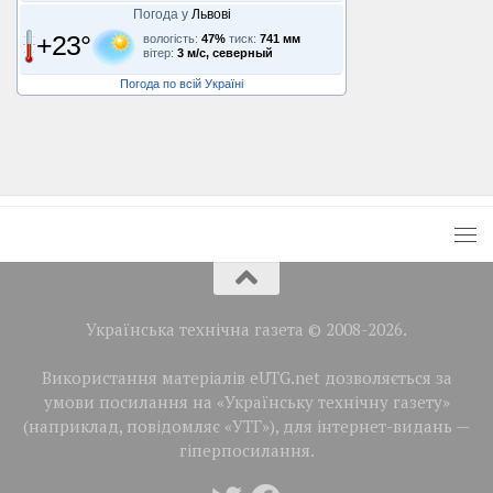
Погода у
Львові
+23°
вологість:
47%
тиск:
741 мм
вітер:
3 м/с, северный
Погода по всій Україні
Українська технічна газета © 2008-2026.
Використання матеріалів eUTG.net дозволяється за
умови посилання на «Українську технічну газету»
(наприклад, повідомляє «УТГ»), для інтернет-видань —
гіперпосилання.