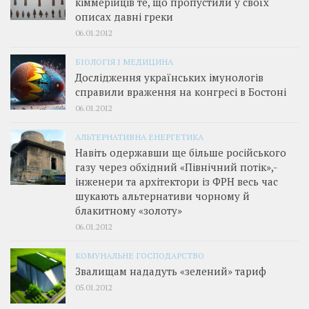
кіммерійців те, що пропустили у своїх
описах давні греки
06.01.2012
БІОЛОГІЯ І МЕДИЦИНА
Дослідження українських імунологів
справили враження на конгресі в Бостоні
06.01.2012
АЛЬТЕРНАТИВНА ЕНЕРГЕТИКА
Навіть одержавши ще більше російського
газу через обхідний «Північний потік»,­
інженери та архітектори із ФРН весь час
шукають альтернативи чорному й
блакитному «золоту»
06.01.2012
КОМУНАЛЬНЕ ГОСПОДАРСТВО
Звалищам нададуть «зелений» тариф
05.01.2012