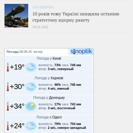
СПАДЩИНА
10 років тому Україні знищила останню
стратегічну ядерну ракету
05.01.2012
Погода
08.08.26, вечер
Погода у
Києві
+19°
вологість:
73%
тиск:
749 мм
вітер:
3 м/с, северный
Погода у
Харкові
+30°
вологість:
46%
тиск:
746 мм
вітер:
4 м/с, южный
Погода у
Донецьку
+34°
вологість:
17%
тиск:
743 мм
вітер:
3 м/с, восточный
Погода в
Одесі
+24°
вологість:
79%
тиск:
754 мм
вітер:
2 м/с, северо-западный