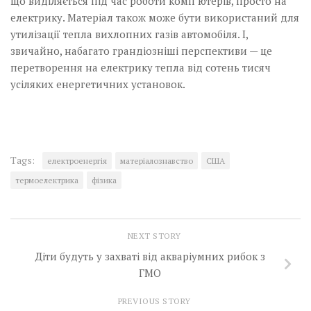
що виділяється під час роботи комп’ютерів, просто на
електрику. Матеріал також може бути використаний для
утилізації тепла вихлопних газів автомобіля. І,
звичайно, набагато грандіозніші перспективи — це
перетворення на електрику тепла від сотень тисяч
усіляких енергетичних установок.­
Tags:
електроенергія
матеріалознавство
США
термоелектрика
фізика
NEXT STORY
Діти будуть у захваті від акваріумних рибок з
ГМО
PREVIOUS STORY