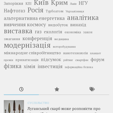
Київ
Крим
НГУ
Запоріжжя
КПІ
Львів
Росія
Нафтогаз
Турбоатом
Укрзалізниця
аналітика
альтернативна енергетика
вивчення космосу
винахід
видобуток
виставка
газ
екологія
економіка
закон
конференція
змагання
медицина
модернізація
моторобудування
міжнародне співробітництво
нанотехнологія
планшет
підсумок
форум
приватизація
премія
смартфон
рейтинг
фізика
інвестиція
хімія
інформаційна безпека
СУСПІЛЬСТВО
Луганський скарб може розповісти про