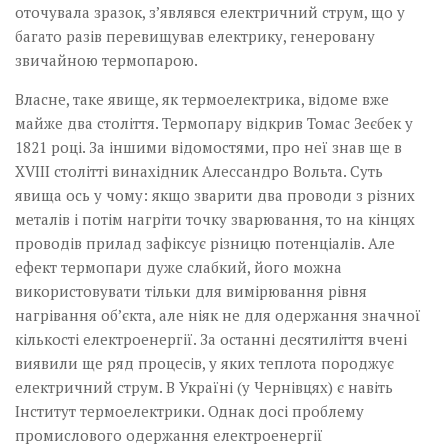
оточувала зразок, з’являвся електричний струм, що у
багато разів перевищував електрику, генеровану
звичайною термопарою.
Власне, таке явище, як ­термоелектрика, відоме вже
майже два століття. Термопару відкрив Томас Зеєбек у
1821 році. За іншими відомостями, про неї знав ще в
XVIII столітті винахідник Алессандро Вольта. Суть
явища ось у чому: якщо зварити два проводи з різних
металів і потім нагріти точку зварювання, то на кінцях
проводів прилад зафіксує різницю потенціалів. Але
ефект термопари дуже слабкий, його можна
використовувати тільки для вимірювання рівня
нагрівання об’єкта, але ніяк не для одержання значної
кількості електроенергії. За останні десятиліття вчені
виявили ще ряд процесів, у яких теплота породжує
електричний струм. В Україні (у Чернівцях) є навіть
Інститут термоелектрики. Однак досі проблему
промислового одержання електроенергії