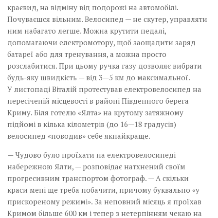
краєвид, на відміну від подорожі на автомобілі.
Почуваєшся вільним. Велосипед — не скутер, управляти
ним набагато легше. Можна крутити педалі,
допомагаючи електромотору, щоб заощадити заряд
батареї або для тренування, а можна просто
розслабитися. При цьому ручка газу дозволяє вибрати
будь-яку швидкість — від 3—5 км до максимальної.
У листопаді Віталій протестував електровелосипед на
пересіченій місцевості в районі Південного берега
Криму. Біля готелю «Ялта» на крутому затяжному
підйомі в кілька кілометрів (до 16—18 градусів)
велосипед «поводив» себе якнайкраще.
— Чудово було проїхати на електровелосипеді
набережною Ялти, — розповідає натхнений своїм
прогресивним транспортом фотограф. — А скільки
краси мені ще треба побачити, причому буквально «у
прискореному режимі». За неповний місяць я проїхав
Кримом більше 600 км і тепер з нетерпінням чекаю на