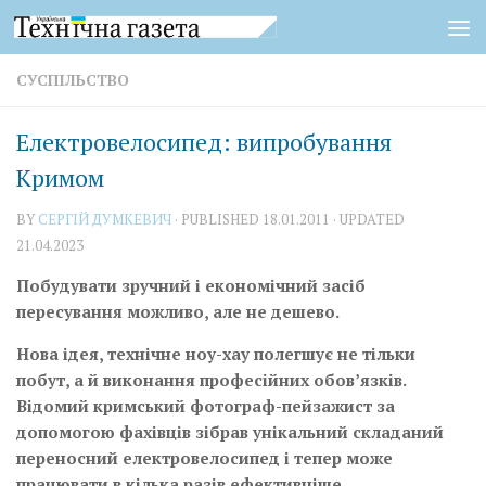
Skip to content
СУСПІЛЬСТВО
Електровелосипед: випробування
Кримом
BY
СЕРГІЙ ДУМКЕВИЧ
· PUBLISHED
18.01.2011
· UPDATED
21.04.2023
Побудувати зручний і економічний засіб
пересування можливо, але не дешево.
Нова ідея, технічне ноу-хау полегшує не тільки
побут, а й виконання професійних обов’язків.
Відомий кримський фотограф-пейзажист за
допомогою фахівців зібрав унікальний складаний
переносний електровелосипед і тепер може
працювати в кілька разів ефективніше.