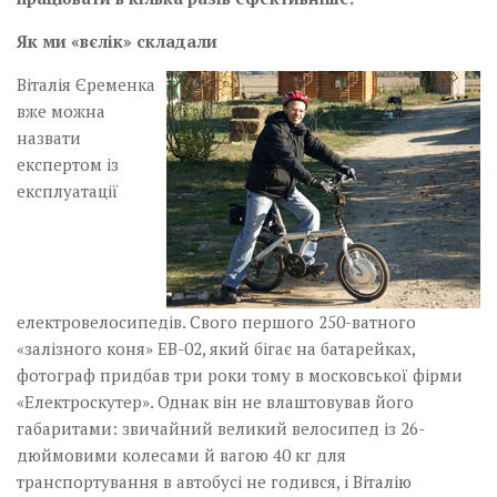
Як ми «вєлік» складали
Віталія Єременка
вже можна
назвати
експертом із
експлуатації
електровелосипедів. Свого першого 250-ватного
«залізного коня» ЕВ-02, який бігає на батарейках,
фотограф придбав три роки тому в московської фірми
«Електроскутер». Однак він не влаштовував його
габаритами: звичайний великий велосипед із 26-
дюймовими колесами й вагою 40 кг для
транспортування в автобусі не годився, і Віталію