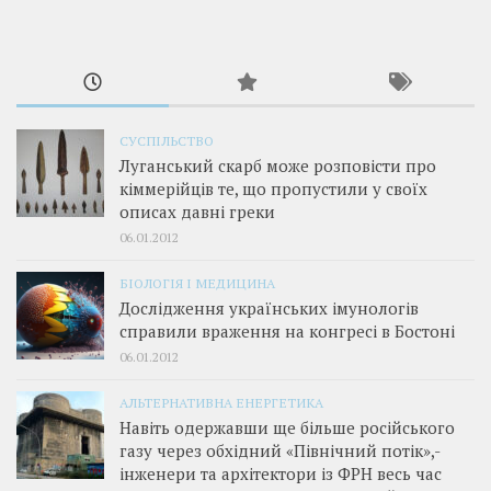
СУСПІЛЬСТВО
Луганський скарб може розповісти про
кіммерійців те, що пропустили у своїх
описах давні греки
06.01.2012
БІОЛОГІЯ І МЕДИЦИНА
Дослідження українських імунологів
справили враження на конгресі в Бостоні
06.01.2012
АЛЬТЕРНАТИВНА ЕНЕРГЕТИКА
Навіть одержавши ще більше російського
газу через обхідний «Північний потік»,­
інженери та архітектори із ФРН весь час