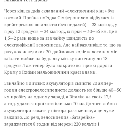
Через кілька днів складаний «електричний кінь» був
готовий. Пробна поїздка Сімферополем відбулася із
крейсерською швидкістю (без педалей) — 28 км/год., у
гірку 12 градусів — 24 км/год., із гірки — 30—35 км. Це в
1,5—2 рази вище за звичайну швидкість до
електрифікації велосипеда. Але найважливіше те, що за
рахунок невеликих 20-дюймових коліс велосипед міг
заїхати майже на будь-яку міську височину до 18
градусів. Тож тепер було відкрито всі гірські дороги
Криму з їхніми мальовничими краєвидами.
Звичайно з літієвих акумуляторів ємністю 20 ампер-
годин електровелосипедисти долають не більше 40—50
км пробігу на одному заряді, а Віталію на своїх 17,5
а.год. удалося проїхати близько 70 км. До того ж його
акумулятори важать у півтора раза менше, а це дуже
важливо. До речі, велосипедна «батарейка»
заряджається 8 годин від мережі 220 вольтів і