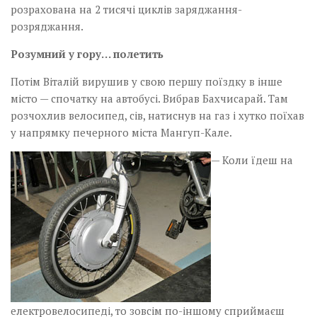
розрахована на 2 тисячі циклів заряджання-
розряджання.
Розумний у гору… полетить
Потім Віталій вирушив у свою першу поїздку в інше
місто — спочатку на автобусі. Вибрав Бахчисарай. Там
розчохлив велосипед, сів, натиснув на газ і хутко поїхав
у напрямку печерного міста Мангуп-Кале.
— Коли їдеш на
електровелосипеді, то зовсім по-іншому сприймаєш