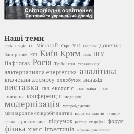
Наші теми
Донецьк
Microsoft
LG
Євро-2012
Google
Газпром
Apple
Київ
Крим
НГУ
Запоріжжя
КПІ
Львів
Росія
Нафтогаз
Турбоатом
Укрзалізниця
аналітика
альтернативна енергетика
вивчення космосу
винахід
видобуток
виставка
газ
екологія
економіка
закон
конференція
змагання
медицина
модернізація
моторобудування
міжнародне співробітництво
нанотехнологія
планшет
підсумок
форум
приватизація
премія
смартфон
рейтинг
фізика
інвестиція
хімія
інформаційна безпека