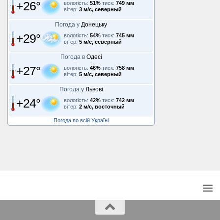
+26°
вологість:
51%
тиск:
749 мм
вітер:
3 м/с, северный
Погода у
Донецьку
+29°
вологість:
54%
тиск:
745 мм
вітер:
5 м/с, северный
Погода в
Одесі
+27°
вологість:
46%
тиск:
758 мм
вітер:
5 м/с, северный
Погода у
Львові
+24°
вологість:
42%
тиск:
742 мм
вітер:
2 м/с, восточный
Погода по всій Україні