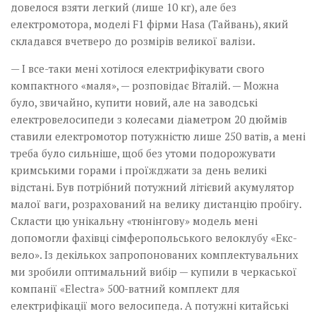
довелося взяти легкий (лише 10 кг), але без
електромотора, моделі F1 фірми Hasa (Тайвань), який
складався вчетверо до розмірів великої валізи.
— І все-таки мені хотілося електрифікувати свого
компактного «маля», — розповідає Віталій. — Можна
було, звичайно, купити новий, але на заводські
електровелосипеди з колесами діаметром 20 дюймів
ставили електромотор потужністю лише 250 ватів, а мені
треба було сильніше, щоб без утоми подорожувати
кримськими горами і проїжджати за день великі
відстані. Був потрібний потужний літієвий акумулятор
малої ваги, розрахований на велику дистанцію пробігу.
Скласти цю унікальну «тюнінгову» модель мені
допомогли фахівці сімферопольського велоклубу «Екс-
вело». Із декількох запропонованих комплектувальних
ми зробили оптимальний вибір — купили в черкаської
компанії «Electra» 500-ватний комплект для
електрифікації мого велосипеда. А потужні китайські