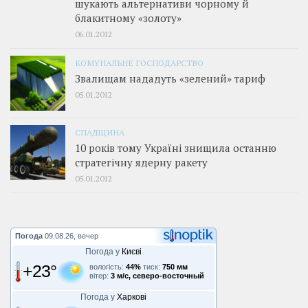
шукають альтернативи чорному й
блакитному «золоту»
06.01.2012
КОМУНАЛЬНЕ ГОСПОДАРСТВО
Звалищам нададуть «зелений» тариф
05.01.2012
СПАДЩИНА
10 років тому Україні знищила останню
стратегічну ядерну ракету
05.01.2012
Погода
09.08.26, вечер
Погода у
Києві
+23°
вологість:
44%
тиск:
750 мм
вітер:
3 м/с, северо-восточный
Погода у
Харкові