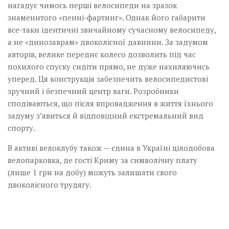
нагадує чимось перші велосипеди на зразок
знаменитого «пенні-фартинг». Однак його габарити
все-таки ідентичні звичайному сучасному велосипеду,
а не «динозаврам» двоколісної давнини. За задумом
авторів, велике переднє колесо дозволить під час
похилого спуску сидіти прямо, не дуже нахиляючись
уперед. Ця конструкція забезпечить велосипедистові
зручний і безпечний центр ваги. Розробники
сподіваються, що після впровадження в життя їхнього
задуму з’явиться й відповідний екстремальний вид
спорту.
В активі велоклубу також — єдина в Україні цілодобова
велопарковка, де гості Криму за символічну плату
(лише 1 грн на добу) можуть залишати свого
двоколісного трудягу.