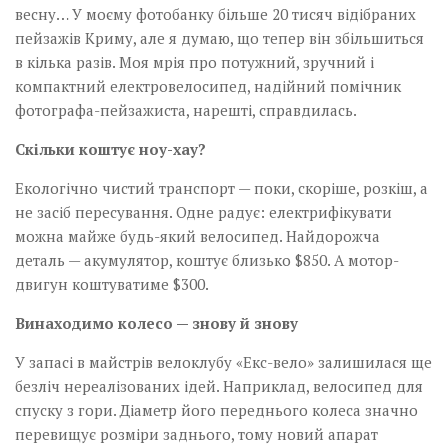
весну… У моєму фотобанку більше 20 тисяч відібраних
пейзажів Криму, але я думаю, що тепер він збільшиться
в кілька разів. Моя мрія про потужний, зручний і
компактний електровелосипед, надійний помічник
фотографа-пейзажиста, нарешті, справдилась.
Скільки коштує ноу-хау?
Екологічно чистий транспорт — поки, скоріше, розкіш, а
не засіб пересування. Одне радує: електрифікувати
можна майже будь-який велосипед. Найдорожча
деталь — акумулятор, коштує близько $850. А мотор-
двигун коштуватиме $300.
Винаходимо колесо — знову й знову
У запасі в майстрів велоклубу «Екс-вело» залишилася ще
безліч нереалізованих ідей. Наприклад, велосипед для
спуску з гори. Діаметр його переднього колеса значно
перевищує розміри заднього, тому новий апарат