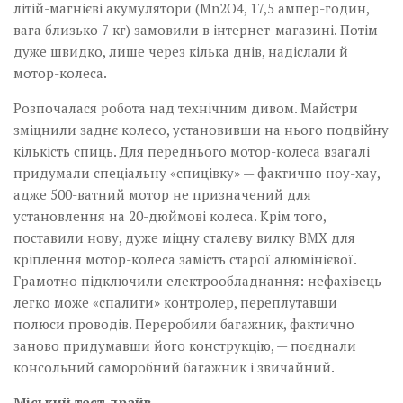
літій-магнієві акумулятори (Mn2O4, 17,5 ампер-годин,
вага близько 7 кг) замовили в інтернет-магазині. Потім
дуже швидко, лише через кілька днів, надіслали й
мотор-колеса.
Розпочалася робота над технічним дивом. Майстри
зміцнили заднє колесо, установивши на нього подвійну
кількість спиць. Для переднього мотор-колеса взагалі
придумали спеціальну «спицівку» — фактично ноу-хау,
адже 500-ватний мотор не призначений для
установлення на 20-дюймові колеса. Крім того,
поставили нову, дуже міцну сталеву вилку BMX для
кріплення мотор-колеса замість старої алюмінієвої.
Грамотно підключили електрообладнання: нефахівець
легко може «спалити» контролер, переплутавши
полюси проводів. Переробили багажник, фактично
заново придумавши його конструкцію, — поєднали
консольний саморобний багажник і звичайний.
Міський тест-драйв