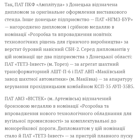
Так, ПАТ ПКФ «Амплітуда» з Донецька відзначена
дипломом за оригінальне оформлення виставкового
стенда. Інше донецьке підприємство — ПАТ «НГМЗ-БУР»
— нагороджено дипломом і срібною медаллю в
номінації «Розробка та впровадження новітніх
технологічних рішень для гірничого виробництва» за
верстат буровий навісний СБН-2. Серед дипломантів у
цій номінації ще два підприємства з Донецької області:
ПАТ «ТЕТЗ-Інвест» (м. Торез) — за агрегат ­шахтний
трансформаторний АШТ-П-6 і ПАТ АВП «Макіївський
завод шахтної автоматики» (м. Макіївка) — за апаратуру
керування прохідницьким комбайном КСП-35 АУП-35В5.
ПАТ АМЗ «ВІСТЕК» (м. Артемівськ) відзначений
бронзовою медаллю в номінації «Розробка та
впровадження нового технологічного обладнання для
вугільної промисловості» за комплектувальні до
монорейкової дороги. Дипломантом у цій номінації
стало й ПАТ «ТЕТЗ-Інвест» — за пристрій плавного пуску