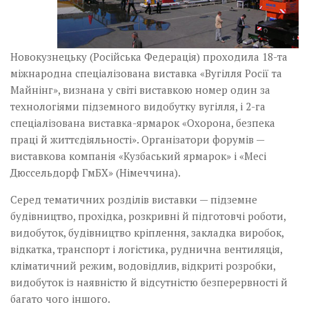
Новокузнецьку (Російська Федерація) проходила 18-та
міжнародна спеціалізована­ виставка «Вугілля Росії та
Майнінг», визнана у світі виставкою номер один за
технологіями підземного видобутку вугілля, і 2-га
спеціалізована виставка-ярмарок «Охорона, безпека
праці й життєдіяльності». Організатори фо­румів —
виставкова компанія «Кузбаський ярмарок» і «Месі
Дюссельдорф ГмБХ» (Німеччина).
Серед тематичних розділів виставки — підземне
будівництво, прохідка, розкривні й підготовчі роботи,
видобуток, будівництво кріплення, закладка виробок,
відкатка, транспорт і логістика, руднична вентиляція,
кліматичний режим, водовідлив, відкриті розробки,
видобуток із наявністю й відсутністю безперервності й
багато чого іншого.