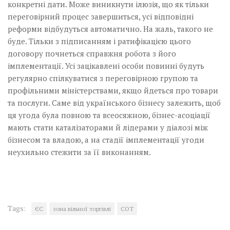
конкретні дати. Може виникнути ілюзія, що як тільки
переговірний процес завершиться, усі відповідні
реформи відбудуться автоматично. На жаль, такого не
буде. Тільки з підписанням і ратифікацією цього
договору почнеться справжня робота з його
імплементації. Усі зацікавлені особи повинні будуть
регулярно спілкуватися з переговірною групою та
профільними міністерствами, якщо йдеться про товари
та послуги. Саме від українського бізнесу залежить, щоб
ця угода була повною та всеосяжною, бізнес-асоціації
мають стати каталізаторами й лідерами у діалозі між
бізнесом та владою, а на стадії імплементації угоди
неухильно стежити за її виконанням.
Tags:
ЄС
зона вільної торгівлі
СОТ