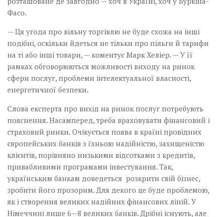
розташоване де завгодно — хоч в Україні, хоч у Буркіна-
Фасо.
— Ця угода про вільну торгівлю не буде схожа на інші
подібні, оскільки йдеться не тільки про пільги й тарифи
на ті або інші товари, — коментує Марк Хеліер. — У її
рамках обговорюються можливості виходу на ринок
сфери послуг, проблеми інтелектуальної власності,
енергетичної безпеки.
Слова експерта про вихід на ринок послуг потребують
пояснення. Насамперед, треба враховувати фінансовий і
страховий ринки. Очікується поява в країні провідних
європейських банків з їхньою надійністю, захищеністю
клієнтів, порівняно низькими відсотками з кредитів,
привабливими програмами інвестування. Так,
українським банкам доведеться розкрити свій бізнес,
зробити його прозорим. Для декого це буде проблемою,
як і створення великих надійних фінансових ліній. У
Німеччині лише 6—8 великих банків. Дрібні існують, але