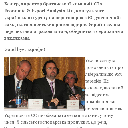
Хелієр, директор британської компанії СТА
Есоnоmiс & Ехроrt Аnalysts Ltd, консультант
українського уряду на переговорах з ЄС, упевнений:
вихід на європейський ринок відкриє Україні великі
перспективи й, разом із тим, обернеться серйозними
викликами.
Good bye, тарифи!
Уже досягнута
домовленість про
лібералізацію 95%
тарифів. Це
означає, що такий
же відсоток
товарів під час
переміщення між
Україною та ЄС не обкладатиметься митами, у тому
числі й сільськогосподарська продукція. До речі,