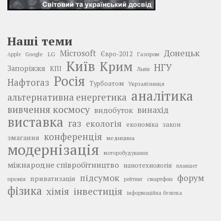
Наші теми
Донецьк
Microsoft
LG
Євро-2012
Google
Газпром
Apple
Київ
Крим
НГУ
Запоріжжя
КПІ
Львів
Росія
Нафтогаз
Турбоатом
Укрзалізниця
аналітика
альтернативна енергетика
вивчення космосу
винахід
видобуток
виставка
газ
екологія
економіка
закон
конференція
змагання
медицина
модернізація
моторобудування
міжнародне співробітництво
нанотехнологія
планшет
підсумок
форум
приватизація
премія
смартфон
рейтинг
фізика
інвестиція
хімія
інформаційна безпека