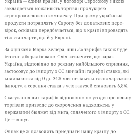
Україна — єдина країна, у договорі Євросоюзу з якою
закладається можливість торгівлі продукцією
агропромислового комплексу. При цьому українські
продукти потраплять у Європу без додаткових пере-
вірок, оскільки передбачається, що в країні впровадять
ті ж стандарти, що й у Європі.
За оцінками Марка Хелієра, інші 5% тарифів також буде
істотно лібералізовано. Слід зазначити, що зараз
Україна, відповідно до режиму найбільшого сприяння,
застосовує до імпорту з ЄС звичайні тарифні ставки, які
коливаються від 0 до 24% для несільськогосподарського
імпорту, а середня ставка з усіх галузей становить 6,8%.
Скасування цих тарифів відповідно до угоди про вільну
торгівлю призведе до скорочення надходжень у
державний бюджет від мита, сплаченого з імпорту з ЄС.
Це — мінус.
Однак це ж дозволить приєднати нашу країну до