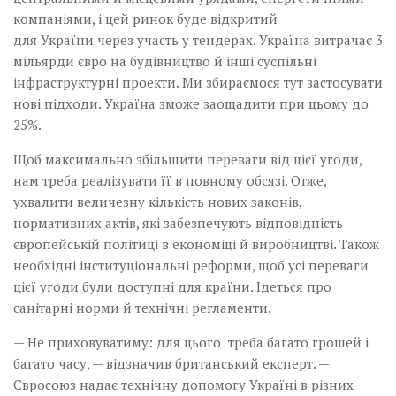
компаніями, і цей ринок буде відкритий
для України через участь у тендерах. Україна витрачає 3
мільярди євро на будівництво й інші суспільні
інфраструктурні проекти. Ми збираємося тут застосувати
нові підходи. Україна зможе заощадити при цьому до
25%.
Щоб максимально збільшити переваги від цієї угоди,
нам треба реалізувати її в повному обсязі. Отже,
ухвалити величезну кількість нових законів,
нормативних актів, які забезпечують відповідність
європейській політиці в економіці й виробництві. Також
необхідні інституціональні реформи, щоб усі переваги
цієї угоди були доступні для країни. Ідеться про
санітарні норми й технічні регламенти.
— Не приховуватиму: для цього треба багато грошей і
багато часу, — відзначив британський експерт. —
Євросоюз надає технічну допомогу Україні в різних