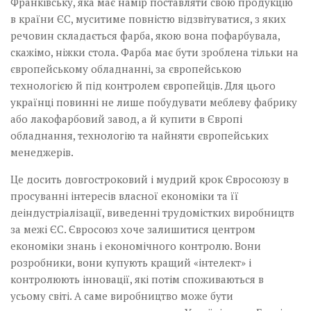
Франківську, яка має намір поставляти свою продукцію
в країни ЄС, муситиме повністю відзвітуватися, з яких
речовин складається фарба, якою вона пофарбувала,
скажімо, ніжки стола. Фарба має бути зроблена тільки на
європейському обладнанні, за європейською
технологією й під контролем європейців. Для цього
українці повинні не лише побудувати меблеву фабрику
або лакофарбовий завод, а й купити в Європі
обладнання, технологію та найняти європейських
менеджерів.
Це досить довгостроковий і мудрий крок Євросоюзу в
просуванні інтересів власної економіки та її
деіндустріалізації, виведенні трудомістких виробництв
за межі ЄС. Євросоюз хоче залишитися центром
економіки знань і економічного контролю. Вони
розробники, вони купують кращий «інтелект» і
контролюють інновації, які потім споживаються в
усьому світі. А саме виробництво може бути