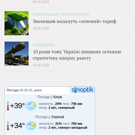
06.01.2012
КОМУНАЛЬНЕ ГОСПОДАРСТВО
Звалищам нададуть «зелений» тариф
05.01.2012
СПАДЩИНА
10 років тому Україні знищила останню
стратегічну ядерну ракету
05.01.2012
Погода
06.08.26, днем
Погода у
Києві
+39°
вологість:
24%
тиск:
746 мм
вітер:
2 м/с, северный
Погода у
Харкові
+34°
вологість:
31%
тиск:
750 мм
вітер:
2 м/с, северо-западный