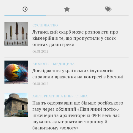
СУСПІЛЬСТВО
Луганський скарб може розповісти про
кіммерійців те, що пропустили у своїх
описах давні греки
06.01.2012
БІОЛОГІЯ І МЕДИЦИНА
Дослідження українських імунологів
справили враження на конгресі в Бостоні
06.01.2012
АЛЬТЕРНАТИВНА ЕНЕРГЕТИКА
Навіть одержавши ще більше російського
газу через обхідний «Північний потік»,­
інженери та архітектори із ФРН весь час
шукають альтернативи чорному й
блакитному «золоту»