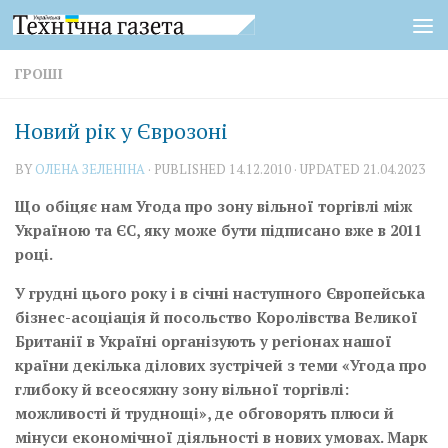
Skip to content
ГРОШІ
Новий рік у Єврозоні
BY
ОЛЕНА ЗЕЛЕНІНА
· PUBLISHED
14.12.2010
· UPDATED
21.04.2023
Що обіцяє нам Угода про зону вільної торгівлі між
Україною та ЄС, яку може бути підписано вже в 2011
році.
У грудні цього року і в січні наступного Європейська
бізнес-асоціація й посольство Королівства Великої
Британії в Україні організують у регіонах нашої
країни декілька ділових зустрічей з теми «Угода про
глибоку й всеосяжну зону вільної торгівлі:
можливості й труднощі», де обговорять плюси й
мінуси економічної діяльності в нових умовах. Марк