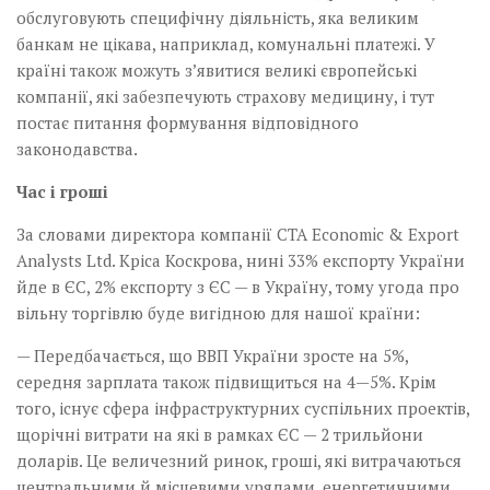
обслуговують специфічну діяльність, яка великим
банкам не цікава, наприклад, комунальні платежі. У
країні також можуть з’явитися великі європейські
компанії, які забезпечують страхову медицину, і тут
постає питання формування відповідного
законодавства.
Час і гроші
За словами директора компанії СТА Economic & Export
Analysts Ltd. Кріса Коскрова, нині 33% експорту України
йде в ЄС, 2% експорту з ЄС — в Україну, тому угода про
вільну торгівлю буде вигідною для нашої країни:
— Передбачається, що ВВП України зросте на 5%,
середня зарплата також підвищиться на 4—5%. Крім
того, існує сфера інфраструктурних суспільних проектів,
щорічні витрати на які в рамках ЄС — 2 трильйони
доларів. Це величезний ринок, гроші, які витрачаються
центральними й місцевими урядами, енергетичними