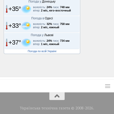
Погода у
Донецьку
+35°
вологість:
24%
тиск:
748 мм
вітер:
2 м/с, юго-восточный
Погода в
Одесі
+33°
вологість:
32%
тиск:
758 мм
вітер:
2 м/с, южный
Погода у
Львові
+37°
вологість:
24%
тиск:
734 мм
вітер:
1 м/с, южный
Погода по всій Україні
Українська технічна газета © 2008-2026.