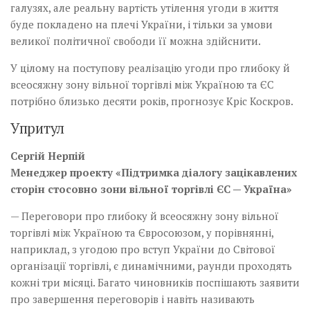
галузях, але реальну вартість утілення угоди в життя
буде покладено на плечі України, і тільки за умови
великої політичної свободи її можна здійснити.
У цілому на поступову реалізацію угоди про глибоку й
всеосяжну зону вільної торгівлі між Україною та ЄС
потрібно близько десяти років, прогнозує Кріс Коскров.
Упритул
Сергій Нерпій
Менеджер проекту «Підтримка діалогу зацікавлених
сторін стосовно зони вільної торгівлі ЄС — Україна»
— Переговори про глибоку й всеосяжну зону вільної
торгівлі між Україною та Євросоюзом, у порівнянні,
наприклад, з угодою про вступ України до Світової
організації торгівлі, є динамічними, раунди проходять
кожні три місяці. Багато чиновників поспішають заявити
про завершення переговорів і навіть називають