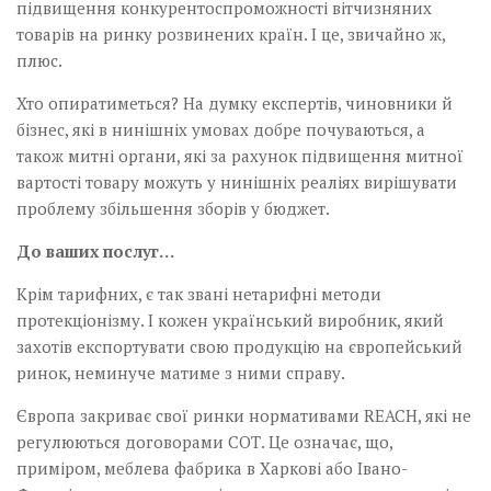
підвищення конкурентоспроможності вітчизняних
товарів на ринку розвинених країн. І це, звичайно ж,
плюс.
Хто опиратиметься? На думку експертів, чиновники й
бізнес, які в нинішніх умовах добре почуваються, а
також митні органи, які за рахунок підвищення митної
вартості товару можуть у нинішніх реаліях вирішувати
проблему збільшення зборів у бюджет.
До ваших послуг…
Крім тарифних, є так звані нетарифні методи
протекціонізму. І кожен український виробник, який
захотів експортувати свою продукцію на європейський
ринок, неминуче матиме з ними справу.
Європа закриває свої ринки нормативами REACH, які не
регулюються договорами СОТ. Це означає, що,
приміром, меблева фабрика в Харкові або Івано-