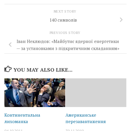
NEXT STORY
140 символів
PREVIOUS STORY
Іван Неклюдов: «Майбутнє ядерної енергетики
— за установками з підкритичним складанням»
YOU MAY ALSO LIKE...
Континентальна
Американське
лихоманка
перезавантаження
04.10.2011
30.11.2010