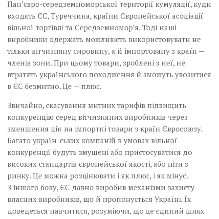
Пан’євро-середземноморської території кумуляції, куди
входять ЄС, Туреччина, країни Європейської асоціації
вільної торгівлі та Середземномор’я. Тоді наші
виробники одержать можливість використовувати не
тільки вітчизняну сировину, а й імпортовану з країн —
членів зони. При цьому товари, зроблені з неї, не
втратять українського походження й зможуть увозитися
в ЄС безмитно. Це — плюс.
Звичайно, скасування митних тарифів підвищить
конкуренцію серед вітчизняних виробників через
зменшення цін на імпортні товари з країн Євросоюзу.
Багато україн-ських компаній в умовах вільної
конкуренції будуть змушені або пристосуватися до
високих стандартів європейської якості, або піти з
ринку. Це можна розцінювати і як плюс, і як мінус.
З іншого боку, ЄС давно виробив механізми захисту
власних виробників, що й пропонується Україні. Їх
доведеться навчитися, розуміючи, що це єдиний шлях