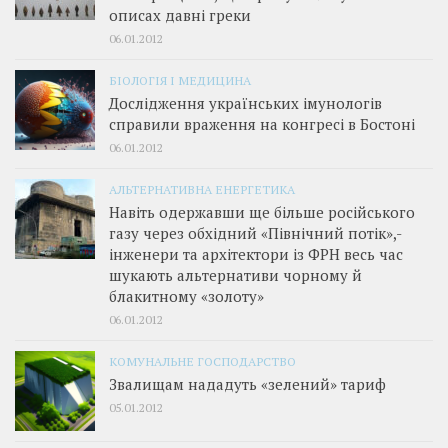
описах давні греки
06.01.2012
БІОЛОГІЯ І МЕДИЦИНА
Дослідження українських імунологів
справили враження на конгресі в Бостоні
06.01.2012
АЛЬТЕРНАТИВНА ЕНЕРГЕТИКА
Навіть одержавши ще більше російського
газу через обхідний «Північний потік»,­
інженери та архітектори із ФРН весь час
шукають альтернативи чорному й
блакитному «золоту»
06.01.2012
КОМУНАЛЬНЕ ГОСПОДАРСТВО
Звалищам нададуть «зелений» тариф
05.01.2012