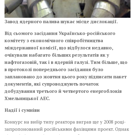
Завод ядерного палива шукає місце дислокації.
Від сьомого засідання Українсько-російського
комітету з економічного співробітництва
міждержавної комісії, що відбулося недавно,
очікували набагато більших результатів як у
нафтогазовій, так і в ядерній галузі. Тим більше, що
в протоколі попереднього засідання було
заплановано до жовтня цього року підписати пакет
документів, які супроводжують початок
добудування третього й четвертого енергоблоків
Хмельницької АЕС.
Надії і сумніви
Конкурс на вибір типу реак­тора виграв ще у 2008 році­­
запропонований російськими фахівцями проект. Однак