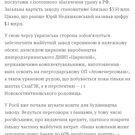
послугами з ізотопного збагачення урану в РФ.
Загальна вартість заводу становитиме близько $350 млн.
Цікаво, що раніше Юрій Недашковський називав цифру
$1 млрд.
У свою чергу українська сторона зобов’язується
забезпечити майбутній завод сировиною в належному
обсязі: діоксидом цирконію виробництва
дніпродзержинського ДНВП «Цирконій»,
нержавіючими комплектувальними, виготовлен­ня­
яких­ освоять на енергодарсь­кому ОП «Атоменергомаш»,
а також урановою рудою, що добувається поки тільки на
шахтах СхідГЗК, а в перспективі — і з
Новокостянтинівського родовища.
У Росії вже почали шукати кошти для будівництва
заводу. Ведуться переговори з банками, у тому числі
російськими, про виділення кредиту, здатного покрити
більшу частину майбутніх витрат. «Наша компанія може
залучити через банки до 60% необхідних коштів», —