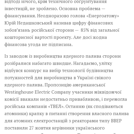
відтоді нічого, крім технічного обґрунтування
інвестицій, не зроблено. Основна­ проблема —
фінансування. Неодноразово голова «Енерго­атому»
Юрій­ ­Недашковський нази­вав цифру фінансових
зобов’язань російської сторони — 85% від загальної
кошторисної вартості проекту. Але досі жодна
фінансова угода не підписана.
Із заводом із виробництва ядерного палива сторони
розібралися набагато швидше. Нагадаємо, улітку
відбувся конкурс на вибір технології будівництва
потужностей для виробництва в Україні свіжого
ядерного палива. Пропозицію американської
Westinghouse Electric Company учасники міжвідомчої
комісії вважали недостатньо привабливою, і перемогла
російська компанія «ТВЕЛ». Останню (як сподіваються
атомники) крапку в питанні створення власного палива
для атомних електростанцій з реакторами типу ВВЕР
поставили 27 жовтня керівники українського