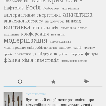
Крим
НГУ
Запоріжжя
КПІ
Львів
Росія
Нафтогаз
Турбоатом
Укрзалізниця
аналітика
альтернативна енергетика
вивчення космосу
винахід
видобуток
виставка
газ
екологія
економіка
закон
конференція
змагання
медицина
модернізація
моторобудування
міжнародне співробітництво
нанотехнологія
планшет
підсумок
форум
приватизація
премія
смартфон
рейтинг
фізика
інвестиція
хімія
інформаційна безпека
СУСПІЛЬСТВО
Луганський скарб може розповісти про
кіммерійців те, що пропустили у своїх