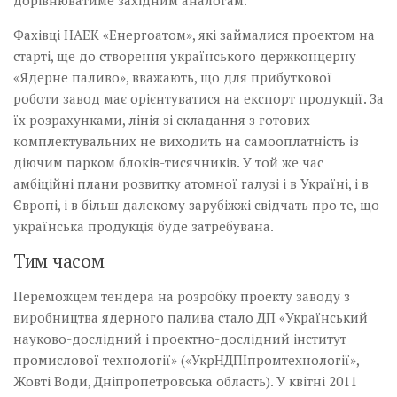
дорівнюватиме західним аналогам.
Фахівці НАЕК «Енерго­атом», які займалися проек­­том на
старті, ще до ство­рення українського держконцерну
«Ядерне­ паливо», вважають, що для прибуткової
роботи­ завод має орієнтуватися на експорт продукції. За
їх розрахунками, лінія зі складання з готових
комплектувальних не виходить на само­оплатність із
діючим парком блоків-тисячників. У той же час
амбіційні плани розвитку атомної галузі і в Україні, і в
Європі, і в більш далекому зарубіжжі свідчать про те, що
українська продукція буде затребувана.
Тим часом
Переможцем тендера на розробку проекту заводу­ з
виробництва ядерного палива стало ДП «Український
науково-дослідний і проектно-дослідний інститут
промислової технології» («УкрНДПІпромтехнології»,
Жовті Води, Дніпропетровська область). У квітні 2011