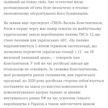
задіяний на повну силу. Але остаточне місце
розташування об’єкта буде визначено в техніко-
економічному обґрунтуванні його будівництва.
Як заявив віце-президент «ТВЕЛ» Василь Константинов,
Росія в першу чергу має намір освоїти на майбутньому
українському заводі виробництво палива ТВСА-12, що
стане базовим для українських АЕС. «Це паливо
відрізнятиметься­ 5-літнім терміном експлуа­тації, що
дозволить перевести українські станції з 12- на 18-
місячний паливний цикл», — говорить пан
Константинов. У той же час російські заводи цю
технологію не освоюють. За словами Константинова,
щоб розширити ринок споживачів, для української
продукції до 2020 року російська сторона зобов’язується
поставляти на завод усі відсутні компоненти й
комплектувальне ядерне паливо за цінами
внутрішнього ринку РФ на час освоєння їхнього
виробництва в Україні, а також забезпечити цілком