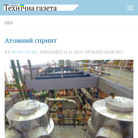
Skip to content
ПЕК
Атомний спринт
BY
ІЛОНА ЗАЄЦЬ
· PUBLISHED
16.11.2010
· UPDATED
04.08.2011