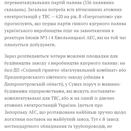
перевантажувальних партій палива (336 паливних
складань). Загальна потреба всіх вітчизняних атомних
електростанцій у ТВС — 620 на рік. В «Енергоатомі» уже
прогнозують, що перша партія свіжого ядерного палива
українського виробництва піде на завантаження в
реактори блоків №3 і 4 Хмельницької АЕС, які на той час
планується добудувати.
Зараз розглядаються чотири можливі площадки для
будівництва заводу з виробництва ядерного палива: на
базі ДП «Східний гірничо-збагачувальний комбінат» або
Придніпровського хімічного заводу (обидва в
Дніпропетровській області), у Сумах поруч із машино­
будівними підприємствами,­ які можуть поставляти­
комплектувальні для ТВС, або ж на одній із діючих
атомних електростанцій України. Ідеться про
Запорізьку АЕС, що розташована найбільш зручно щодо
логістики поставок на майбутній завод. Тут є й завод
нестандартного обладнання та трубо­проводів, не