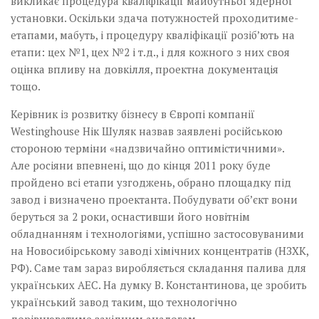
викликає процедура кваліфікації майбутньої ядерної
установки. Оскільки здача потужностей проходитиме­
етапами, мабуть, і процеду­ру кваліфікації розіб’ють на
етапи: цех №1, цех №2 і т.д., і для кожного з них своя
оцінка впливу на довкілля, проектна документація
тощо.­
Керівник із розвитку бізнесу в Європі компанії
Westinghouse Нік Шуляк назвав заявлені російською
стороною терміни «надзвичайно оптимістичними».
Але­ росіяни впевнені, що до кінця 2011 року буде
пройдено всі етапи узгоджень, обрано площадку під
завод і визначено проектанта. Побудувати об’єкт вони
беруться за 2 роки, оснастивши його новітнім
обладнанням і технологіями, успішно застосовуваними
на Новосибірському заводі хімічних концентратів (НЗХК,
РФ). Саме там зараз виробляється складання палива для
українських АЕС. На думку В. Константинова, це зробить
український завод таким, що технологічно