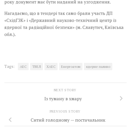
року документ має бути наданий на узгодження.
Нагадаємо, що в тендері так само брали участь ДП
«СхідГЗК» і «Державний науково-технічний центр із
ядерної та радіаційної безпеки» (м. Славутич, Київська
обл.).
Tags:
АЕС
ТВЕЛ
ХАЕС
Енергоатом
ядерне паливо
NEXT STORY
Із туману в хмару
PREVIOUS STORY
Ситий голодному — постачальник