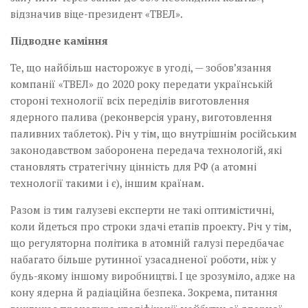
відзначив віце-президент «ТВЕЛ».
Підводне каміння
Те, що найбільш насторожує в угоді, — зобов’язання
компанії «ТВЕЛ» до 2020 року­ передати українській
стороні технології всіх переділів виготовлення
ядерного палива (реконверсія урану, виготовлення
паливних таблеток). Річ у тім, що внутрішнім російським
законодавством заборонена передача технологій, які
становлять стратегічну цінність для РФ (а атомні
технології такими і є), іншим країнам.
Разом із тим галузеві експерти не такі оптимістичні,
коли йдеться про строки здачі етапів проекту. Річ у тім,
що регуляторна політика в атомній галузі передбачає
набагато більше рутинної узасадненої роботи, ніж у
будь-якому іншому виробництві. І це зрозуміло, адже на
кону ядерна й радіаційна безпека. Зокрема, питання