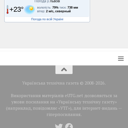
Погода у
Львові
+23°
вологість:
79%
тиск:
738 мм
вітер:
2 м/с, северный
Погода по всій Україні
Українська технічна газета © 2008-2026.
Використання матеріалів eUTG.net дозволяється за
умови посилання на «Українську технічну газету»
(наприклад, повідомляє «УТГ»), для інтернет-видань —
гіперпосилання.