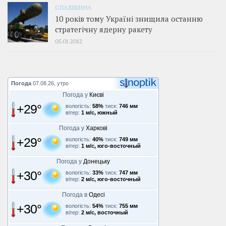
СПАДЩИНА
10 років тому Україні знищила останню
стратегічну ядерну ракету
05.01.2012
Погода
07.08.26, утро
Погода у
Києві
+29°
вологість:
58%
тиск:
746 мм
вітер:
1 м/с, южный
Погода у
Харкові
+29°
вологість:
40%
тиск:
749 мм
вітер:
1 м/с, юго-восточный
Погода у
Донецьку
+30°
вологість:
33%
тиск:
747 мм
вітер:
2 м/с, юго-восточный
Погода в
Одесі
+30°
вологість:
54%
тиск:
755 мм
вітер:
2 м/с, восточный