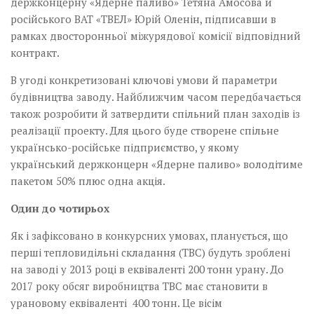
держконцерну «Ядерне паливо» Тетяна Амосова й
російського ВАТ «ТВЕЛ» Юрій Оленін, підписавши в
рамках двосторонньої міжурядової комісії відповідний
контракт.
В угоді конкретизовані­ ключові умови й параметри
будівництва заводу.­ Найближчим часом передбачається
також розробити й затвердити спільний­ план заходів із
реалізації проекту. Для цього буде створене спільне
українсько-російське підприємство, у якому
український держконцерн «Ядерне паливо» володітиме
пакетом 50% плюс одна акція.
Один до чотирьох
Як і зафіксовано в конкурсних умовах, планується, що
перші тепловидільні складання (ТВС) будуть зроблені
на заводі у 2013 році в еквіваленті 200 тонн урану. До
2017 року обсяг виробництва ТВС має становити в
урановому еквіваленті 400 тонн.­ Це вісім