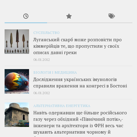
СУСПІЛЬСТВО
Луганський скарб може розповісти про
кіммерійців те, що пропустили у своїх
описах давні греки
06.01.2012
БІОЛОГІЯ І МЕДИЦИНА
Дослідження українських імунологів
справили враження на конгресі в Бостоні
06.01.2012
АЛЬТЕРНАТИВНА ЕНЕРГЕТИКА
Навіть одержавши ще більше російського
газу через обхідний «Північний потік»,­
інженери та архітектори із ФРН весь час
шукають альтернативи чорному й