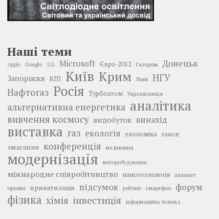
Наші теми
Донецьк
Microsoft
LG
Євро-2012
Google
Газпром
Apple
Київ
Крим
НГУ
Запоріжжя
КПІ
Львів
Росія
Нафтогаз
Турбоатом
Укрзалізниця
аналітика
альтернативна енергетика
вивчення космосу
винахід
видобуток
виставка
газ
екологія
економіка
закон
конференція
змагання
медицина
модернізація
моторобудування
міжнародне співробітництво
нанотехнологія
планшет
підсумок
форум
приватизація
премія
смартфон
рейтинг
фізика
інвестиція
хімія
інформаційна безпека