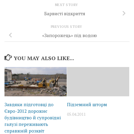
NEXT STORY
Барвисті відкриття
PREVIOUS STORY
«Запорожець» під водою
YOU MAY ALSO LIKE...
Завдяки підготовці до
Підземний шторм
Євро-2012 дорожнє
05.04.2011
будівництво й супровідні
галузі переживають
справжній розквіт