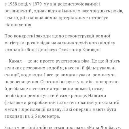
в 1958 році, у 1979-му він реконструйований і
розширений, однак відтоді минуло вже тридцять років,
і сьогодні головна водна артерія конче потребує
відновлення.
Про конкретні заходи щодо реконструкції водної
магістралі розповідає начальник технічного відділу
компанії «Вода Донбасу» Олександр Кривцов.
— Канал — це не просто рукотворна ріка. Це ще й п’ять
великих резервних водойм, насосні й фільтрувальні
станції, водоводи. І все це вимагає уваги, ремонту та
переоснащення. Сьогодні в ґрунт у нас безповоротно
йде більше шестисот літрів води щомиті, отже,
необхідно ремонтувати й саме річище. Нашими
фахівцями розроблений і запатентований унікальний
метод гідроізоляції каналу. Такі операції мають бути
виконані на 2,5 кілометра.
Зараз у регіоні здійснюється програма «Вода Донбасу»,