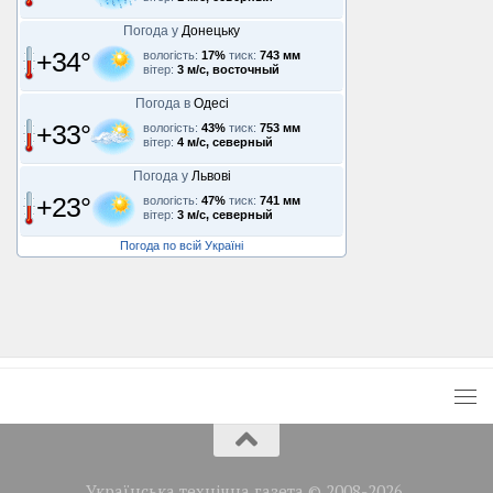
Погода у
Донецьку
+34°
вологість:
17%
тиск:
743 мм
вітер:
3 м/с, восточный
Погода в
Одесі
+33°
вологість:
43%
тиск:
753 мм
вітер:
4 м/с, северный
Погода у
Львові
+23°
вологість:
47%
тиск:
741 мм
вітер:
3 м/с, северный
Погода по всій Україні
Українська технічна газета © 2008-2026.