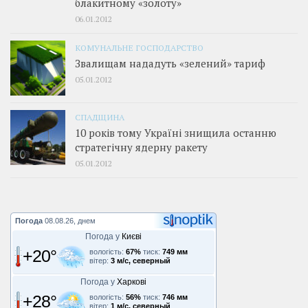
блакитному «золоту»
06.01.2012
КОМУНАЛЬНЕ ГОСПОДАРСТВО
Звалищам нададуть «зелений» тариф
05.01.2012
СПАДЩИНА
10 років тому Україні знищила останню
стратегічну ядерну ракету
05.01.2012
Погода
08.08.26, днем
Погода у
Києві
+20°
вологість:
67%
тиск:
749 мм
вітер:
3 м/с, северный
Погода у
Харкові
+28°
вологість:
56%
тиск:
746 мм
вітер:
1 м/с, северный