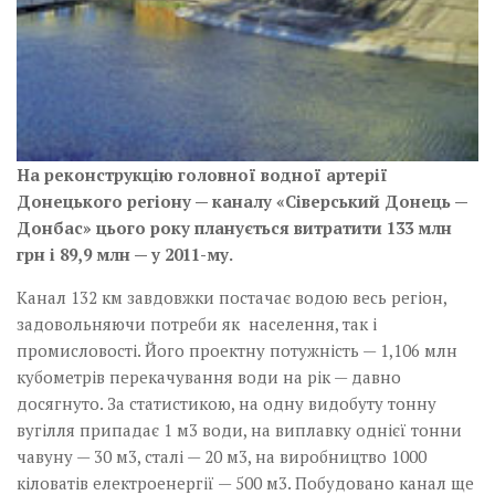
На реконструкцію головної­ водної артерії
Донецького­ регіону — каналу «Сіверсь­кий Донець —
Донбас» цього року планується витрати­­ти 133 млн
грн і 89,9 млн — ­­у 2011-му.
Канал 132 км завдовжки постачає водою весь регіон,
задовольняючи потреби як населення, так і
промисловості. Його проектну потужність — 1,106 млн
кубометрів перекачування води на рік — давно
досягнуто. За статистикою, на одну видобуту тонну
вугілля припадає 1 м3 води, на виплавку однієї­ тонни
чавуну — 30 м3, сталі — 20 м3, на виробництво 1000
кіловатів електроенергії — 500 м3. Побудовано канал ще