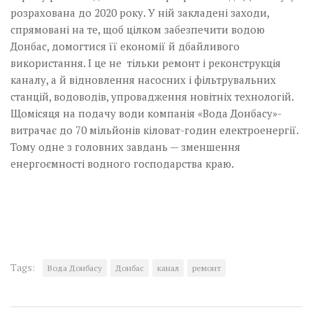
розрахована до 2020 року. ­У ній закладені заходи,
спрямовані на те, щоб цілком забезпечити водою
Донбас, домогтися її економії й дбайливого
використання. І це не тільки ремонт і реконст­рукція
каналу, а й відновлення насосних і фільтрувальних
станцій, водоводів, упровадження новітніх технологій.
Щомісяця на подачу­ води компанія «Вода Донбасу»­
витрачає до 70 мільйонів кіло­ват-годин електроенергії.
Тому одне з головних завдань — зменшення
енергоємності водного господарства краю.
Tags:
Вода Донбасу
Донбас
канал
ремонт