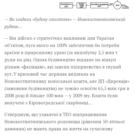
— Ви згадали «будову століття» — Новокостянтинівський
рудник…
— Він дійсно є стратегічно важливим для України
об’єктом, пуск якого на 100% забезпечив би потреби
країни в природному урані (за видобутку 2,5 млн т
руди на рік). Однак будівництво віддане на відкуп
різним «фахівцям», які завели підприємство в глухий
кут. У кризовий час держава виділила на
Новокостянтинівку колосальні кошти, але ДП «Дирекція»
(замовник будівництва) не зуміло освоїти 65,5 млн грн в
2008 році й більше 500 млн — у 2009-му. Кошти були
вилучені з Кіровоградської скарбниці…
Стверджую, що ухвалені в ТЕО відпрацювання
Новокостянтинівського родовища (рішення 50-літньої
давнини) не мають права на життя на сучасному