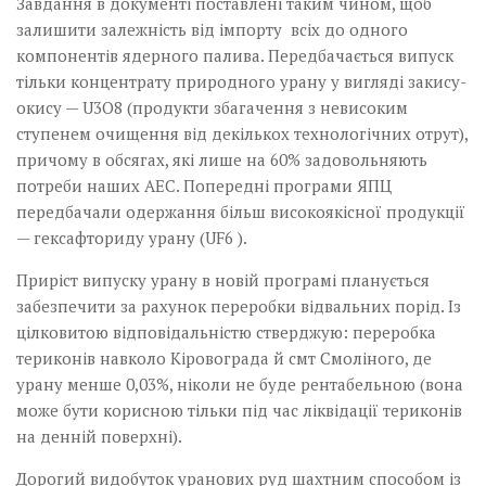
Завдання в документі поставлені таким чином, щоб
залишити залежність від імпорту всіх до одного
компонентів ядерного палива. Передбачається випуск
тільки концентрату природного урану у вигляді закису-
окису — U3O8 (продукти збагачення з невисоким
ступенем очищення від декількох технологічних отрут),
причому в обсягах, які лише на 60% задовольняють
потреби наших АЕС. Попередні програми ЯПЦ
передбачали одержання більш високоякісної продукції
— гекса­фториду урану (UF6 ).
Приріст випуску урану в новій програмі планується
забезпечити за рахунок переробки відвальних порід. Із
цілковитою відповідальністю стверджую: переробка
териконів навколо Кіровограда й смт Смоліного, де
урану менше 0,03%, ніколи не буде рентабельною (вона
може бути корисною тільки під час ліквідації териконів
на денній поверхні).
Дорогий видобуток уранових руд шахтним способом із