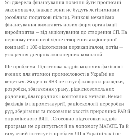
Усі джерела фінансування повинні бути прописані
законодавчо, інакше вони не будуть легітимними
(особливо податкові пільги). Ринкові механізми
фінансування вимагають нових форм організації
виробництва — від акціонування до створення СП. На
першому етапі необхідне створення акціонерної
компанії з 100-відсотковим держкапіталом, потім —
утворення дочірніх акціонерних компаній.
Ще проблема. Підготовка кадрів молодих фахівців і
вчених для атомної промисловості в Україні не
ведеться. Жоден із ВНЗ не готує фахівців із розвідки,
розробки, збагачення урану, рідкісноземельних
родовищ, благородних і коштовних металів. Немає
фахівців із гідрометалургії, радіоекології переробки
руд, зберігання та поховання хвостів природних РАВ й
опроміненого ВЯП… Стосовно підготовки кадрів
програма не орієнтується й на допомогу МАГАТЕ. Та й
галузевий інститут із проблем ЯП в Україні так і не