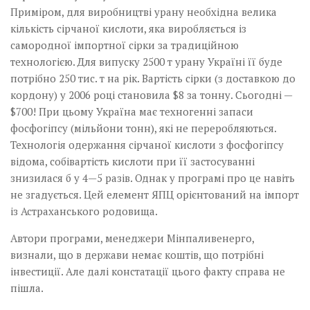
Приміром, для виробництві урану необхідна велика
кількість сірчаної кислоти, яка виробляється із
самородної імпортної сірки за традиційною
технологією. Для випуску 2500 т урану Україні її буде
потрібно 250 тис. т на рік. Вартість сірки (з доставкою до
кордону) у 2006 році становила $8 за тонну. Сьогодні —
$700! При цьому Україна має техногенні запаси
фосфогіпсу (мільйони тонн), які не переробляються.
Технологія одержання сірчаної кислоти з фосфогіпсу
відома, собівартість кислоти при її застосуванні
знизилася б у 4—5 разів. Однак у програмі про це навіть
не згадується. Цей елемент ЯПЦ орієнтований на імпорт
із Астраханського родовища.
Автори програми, менеджери Мін­паливенерго,
визнали, що в держави немає коштів, що потрібні
інвестиції. Але далі констатації цього факту справа не
пішла.