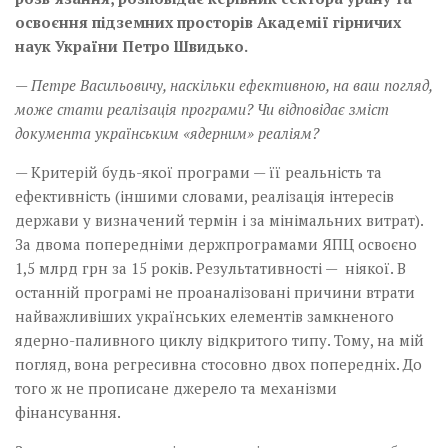
освоєння підземних просторів Академії гірничих
наук України Петро Швидько.
— Петре Васильовичу, наскільки ефективною, на ваш погляд,
може стати реалізація програми? Чи відповідає зміст
документа українським «ядерним» реаліям?
— Критерій будь-якої програми — її реальність та
ефективність (іншими словами, реалізація інтересів
держави у визначений термін і за мінімальних витрат).
За двома попередніми держпрограмами ЯПЦ освоєно
1,5 млрд грн за 15 років. Результативності — ніякої. В
останній програмі не проаналізовані причини втрати
найважливіших українських елементів замкненого
ядерно-паливного циклу відкритого типу. Тому, на мій
погляд, вона регресивна стосовно двох попередніх. До
того ж не прописане джерело та механізми
фінансування.