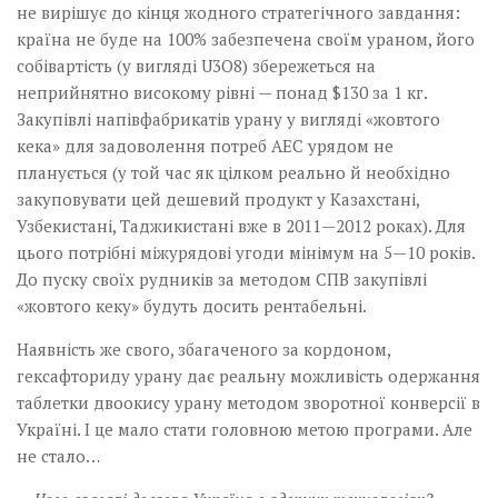
не вирішує до кінця жодного стратегічного завдання:
країна не буде на 100% забезпечена своїм ураном, його
собівартість (у вигляді U3O8) збережеться на
неприйнятно високому рівні — понад $130 за 1 кг.
Закупівлі напівфабрикатів урану у вигляді «жовтого
кека» для задоволення потреб АЕС урядом не
планується (у той час як цілком реально й необхідно
закуповувати цей дешевий продукт у Казахстані,
Узбекистані, Таджикистані вже в 2011—2012 роках). Для
цього потрібні міжурядові угоди мінімум на 5—10 років.
До пуску своїх рудників за методом СПВ закупівлі
«жовтого кеку» будуть досить рентабельні.
Наявність же свого, збагаченого за кордоном,
гексафториду урану дає реальну можливість одержання
таблетки двоокису урану методом зворотної конверсії в
Україні. І це мало стати головною метою програми. Але
не стало…