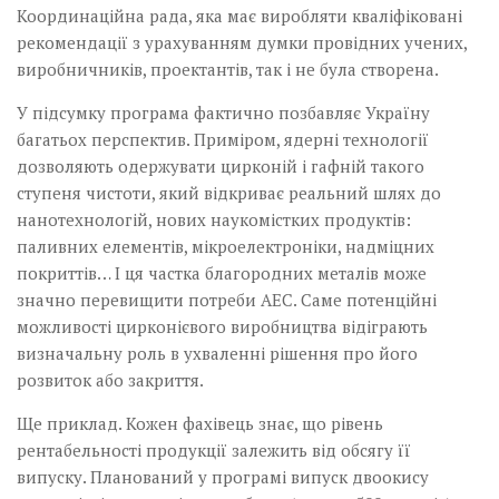
Координаційна рада, яка має виробляти кваліфіковані
рекомендації з урахуванням думки провідних учених,
виробничників, проектантів, так і не була створена.
У підсумку програма фактично позбавляє Україну
багатьох перспектив. Приміром, ядерні технології
дозволяють одержувати цирконій і гафній такого
ступеня чистоти, який відкриває реальний шлях до
нанотехнологій, нових наукомістких продуктів:
паливних елементів, мікроелектроніки, надміцних
покриттів… І ця частка благородних металів може
значно перевищити потреби АЕС. Саме потенційні
можливості цирконієвого виробництва відіграють
визначальну роль в ухваленні рішення про його
розвиток або закриття.
Ще приклад. Кожен фахівець знає, що рівень
рентабельності продукції залежить від обсягу її
випуску. Планований у програмі випуск двоокису