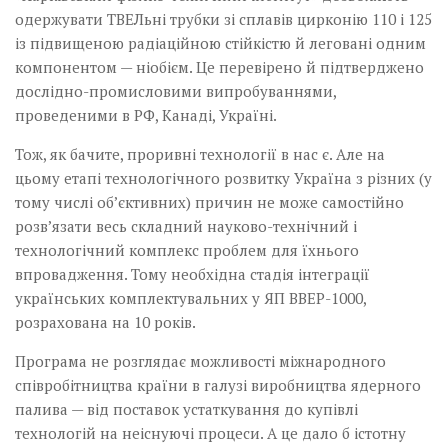
одержувати ТВЕЛьні трубки зі сплавів цирконію 110 і 125
із підвищеною радіаційною стійкістю й леговані одним
компонентом — ніобієм. Це перевірено й підтверджено
дослідно-промисловими випробуваннями,
проведеними в РФ, Канаді, Україні.
Тож, як бачите, проривні технології в нас є. Але на
цьому етапі технологічного розвитку Україна з різних (у
тому числі об’єктивних) причин не може самостійно
розв’язати весь складний науково-технічний і
технологічний комплекс проблем для їхнього
впровадження. Тому необхідна стадія інтеграції
українських комплектувальних у ЯП ВВЕР-1000,
розрахована на 10 років.
Програма не розглядає можливості міжнародного
співробітництва країни в галузі виробництва ядерного
палива — від поставок устаткування до купівлі
технологій на неіснуючі процеси. А це дало б істотну