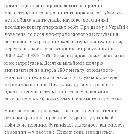
організації нового промислового хлоридно-
магнієтермічного виробництва цирконієвої губки, яка
не пройшла навіть стадію науково-дослідних і
дослідно-конструкторських робіт. При цьому в Україні є
доведена до дослідно-промислового застосування
вітчизняна екстракційно-кальцієтермічна технологія,
перевірена навіть у реакторних випробуваннях на
ВВЕР-440 і РБМК-1000. Як не парадоксально, вона нами
ж не затребувана. Десятки мільйонів доларів
викидаються на вітер, а 180 т металу, отриманого
завдяки цій технології, лежать у галузевому резерві
мертвим капіталом. При цьому дослідна робота з
одержання магнієтермічної губки з невідомим
результатом уже фінансується й стає метою програми!
Найважливіша проблема: в інте­ресах енергетичної
безпеки країни у виробництва урану, цирконію й
гафнію не повинно бути ніякої залежності від імпорту
сировини — у нас усе є. Поки ж вона залишається.