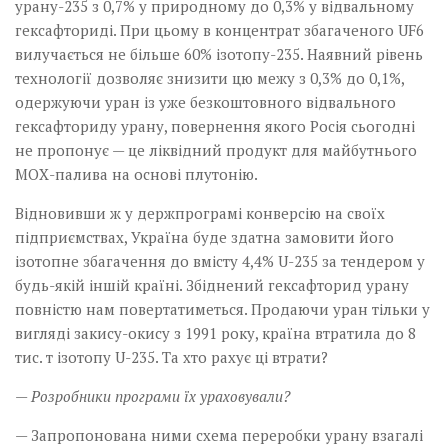
урану-235 з 0,7% у природному до 0,3% у відвальному
гексафториді. При цьому в концентрат збагаченого UF6
вилучається не більше 60% ізотопу-235. Наявний рівень
технології дозволяє знизити цю межу з 0,3% до 0,1%,
одержуючи уран із уже безкоштовного відвального
гексафториду урану, повернення якого Росія сьогодні
не пропонує — це ліквідний продукт для майбутнього
МОХ-палива на основі плутонію.
Відновивши ж у держпрограмі конверсію на своїх
підприємствах, Україна буде здатна замовити його
ізотопне збагачення до вмісту 4,4% U-235 за тендером у
будь-якій іншій країні. Збіднений гексафторид урану
повністю нам повертатиметься. Продаючи уран тільки у
вигляді закису-окису з 1991 року, країна втратила до 8
тис. т ізотопу U-235. Та хто рахує ці втрати?
— Розробники програми їх ураховували?
— Запропонована ними схема переробки урану взагалі