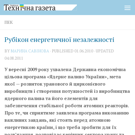
Skip to content
ПЕК
Рубікон енергетичної незалежності
BY
МАРИНА САВІНОВА
· PUBLISHED
01.06.2010
· UPDATED
04.08.2011
У вересні 2009 року ухвалена Державна економічна
цільова програма «Ядерне паливо України», мета
якої — розвиток уранового й цирконієвого
виробництв і створення потужностей із виробництва
ядерного палива та його елементів для
забезпечення стабільної роботи атомних реакторів.
Про те, чи сприятиме заявлена програма виконанню
важливих завдань, які стоять перед атомною
енергетикою країни, і що треба зробити для їх
розв’язання, розповідає керівник сектора урану та