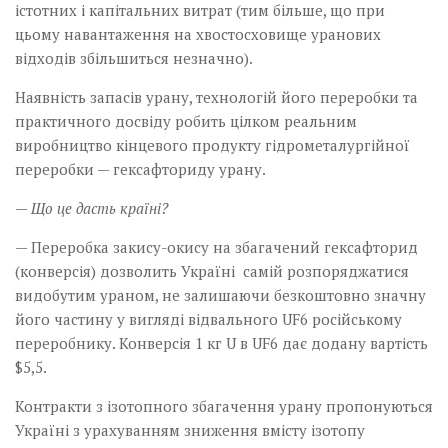
істотних і капітальних витрат (тим більше, що при
цьому навантаження на хвостосховище уранових
відходів збільшиться незначно).
Наявність запасів урану, технологій його переробки та
практичного досвіду робить цілком реальним
виробництво кінцевого продукту гідрометалургійної
переробки — гексафториду урану.
— Що це дасть країні?
— Переробка закису-окису на збагачений гексафторид
(конверсія) дозволить Україні самій розпоряджатися
видобутим ураном, не залишаючи безкоштовно значну
його частину у вигляді відвального UF6 російському
переробнику. Конверсія 1 кг U в UF6 дає додану вартість
$5,5.
Контракти з ізотопного збагачення урану пропонуються
Україні з урахуванням зниження вмісту ізотопу