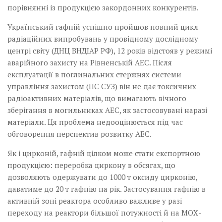
порівнянні із продукцією закордонних конкурентів.
Український гафній успішно пройшов повний цикл
радіаційних випробувань у провідному дослідному
центрі світу (ДНЦ ВНДІАР РФ), 12 років відстояв у режимі
аварійного захисту на Рівненській АЕС. Після
експлуатації в поглинальних стержнях системи
управління захистом (ПС СУЗ) він не дає токсичних
радіоактивних матеріалів, що вимагають вічного
зберігання в могильниках АЕС, як застосовувані наразі
матеріали. Ця проблема недооцінюється під час
обговорення перспектив розвитку АЕС.
Як і цирконій, гафній цілком може стати експортною
продукцією: переробка циркону в обсягах, що
дозволяють одержувати до 1000 т оксиду цирконію,
даватиме до 20 т гафнію на рік. Застосування гафнію в
активній зоні реактора особливо важливе у разі
переходу на реактори більшої потужності й на МОХ-