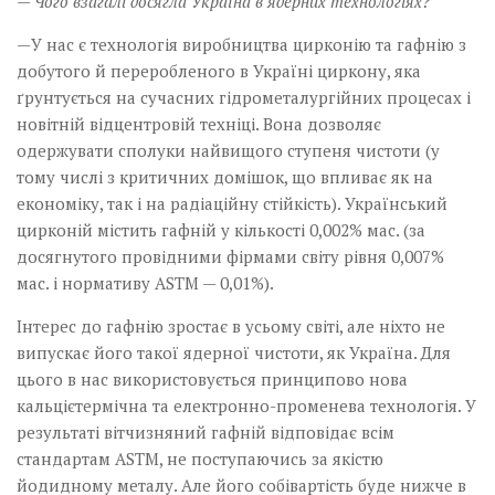
— Чого взагалі досягла Україна в ядерних технологіях?
—У нас є технологія виробництва цирконію та гафнію з
добутого й переробленого в Україні циркону, яка
ґрунтується на сучасних гідрометалургійних процесах і
новітній відцентровій техніці. Вона дозволяє
одержувати сполуки найвищого ступеня чистоти (у
тому числі з критичних домішок, що впливає як на
економіку, так і на радіаційну стійкість). Український
цирконій містить гафній у кількості 0,002% мас. (за
досягнутого провідними фірмами світу рівня 0,007%
мас. і нормативу ASTM — 0,01%).
Інтерес до гафнію зростає в усьому світі, але ніхто не
випускає його такої ядерної чистоти, як Україна. Для
цього в нас використовується принципово нова
кальцієтермічна та електронно-променева технологія. У
результаті віт­чизняний гафній відповідає всім
стандартам АSTM, не поступаючись за якістю
йодидному металу. Але його собівартість буде нижче в