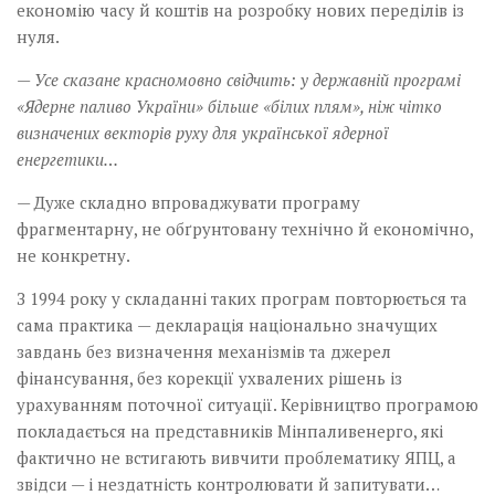
економію часу й коштів на розробку нових переділів із
нуля.
— Усе сказане красномовно свідчить: у державній програмі
«Ядерне паливо України» більше «білих плям», ніж чітко
визначених векторів руху для української ядерної
енергетики…
— Дуже складно впроваджувати програму
фрагментарну, не обґрунтовану технічно й економічно,
не конкретну.
З 1994 року у складанні таких програм повторюється та
сама практика — декларація національно значущих
завдань без визначення механізмів та джерел
фінансування, без корекції ухвалених рішень із
урахуванням поточної ситуації. Керівництво програмою
покладається на представників Мінпаливенерго, які
фактично не встигають вивчити проблематику ЯПЦ, а
звідси — і нездатність контролювати й запитувати…