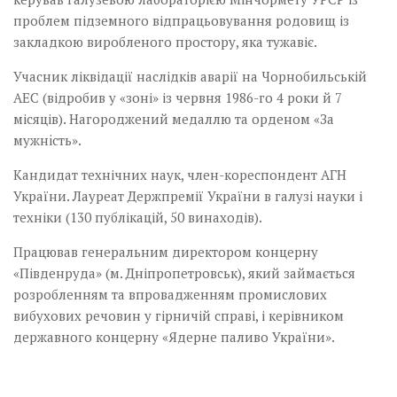
проблем підземного відпрацьовування родовищ із
закладкою виробленого простору, яка тужавіє.
Учасник ліквідації наслідків аварії на Чорнобильській
АЕС (відробив у «зоні» із червня 1986-го 4 роки й 7
місяців). Нагороджений медаллю та орденом «За
мужнiсть».
Кандидат технічних наук, член-кореспондент АГН
України. Лауреат Держпремії України в галузі науки і
техніки (130 публікацій, 50 винаходів).
Працював генеральним директором концерну
«Південруда» (м. Дніпропетровськ), який займається
розробленням та впровадженням промислових
вибухових речовин у гірничій справі, і керівником
державного концерну «Ядерне паливо України».