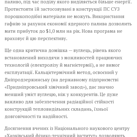
паливо, під час поділу якого виділяється більше енергії.
Протистояти їй застосовувані в конструкції ПС СУЗ
порошкоподібні матеріали не можуть. Використання
гафнію за рахунок економії ядерного палива дозволить
мати прибуток до $1,0 млн на рік. Нова програма не
враховує й цю перспективу.
Ще одна критична домішка — вуглець, рівень якого
встановлений виходячи з можливостей працюючих
технологій (електролізу й магнієтермії), а не вимог
експлуатації. Кальцієтермічний метод, освоєний у
Дніпродзержинську (на державному підприємстві
«При­дніпров­ський хімічний завод»), дає значно
менший уміст вуглецю, ніж у конкурентів. Це дуже
важливо для забезпечення радіаційної стійкості
конструкцій тепловидільних складань, їхньої
довговічності та надійності.
Досягнення вчених із Національного наукового центру
«Харківський фізико-технічний інститут» дозволяють