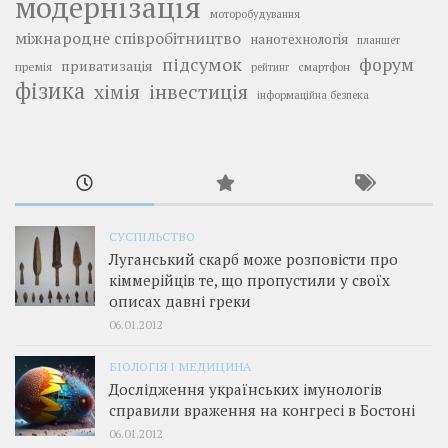
модернізація
моторобудування
міжнародне співробітництво
нанотехнологія
планшет
підсумок
форум
приватизація
премія
смартфон
рейтинг
фізика
інвестиція
хімія
інформаційна безпека
СУСПІЛЬСТВО
Луганський скарб може розповісти про
кіммерійців те, що пропустили у своїх
описах давні греки
06.01.2012
БІОЛОГІЯ І МЕДИЦИНА
Дослідження українських імунологів
справили враження на конгресі в Бостоні
06.01.2012