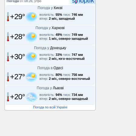
Погода
07.08.26, утро
Погода у
Києві
+29°
вологість:
55%
тиск:
746 мм
вітер:
2 м/с, западный
Погода у
Харкові
+28°
вологість:
49%
тиск:
749 мм
вітер:
1 м/с, северо-западный
Погода у
Донецьку
+30°
вологість:
33%
тиск:
747 мм
вітер:
2 м/с, юго-восточный
Погода в
Одесі
+27°
вологість:
80%
тиск:
756 мм
вітер:
2 м/с, северо-восточный
Погода у
Львові
+20°
вологість:
94%
тиск:
734 мм
вітер:
2 м/с, северо-западный
Погода по всій Україні