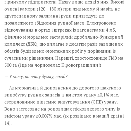
гірничому підприємстві. Назву лише деякі з них. Високі
очисні камери (120—180 м) при жильному й навіть не
круто­спадному заляганні руди призведуть до
позамежного збіднення рудної маси. Електровозне
відкочування в ортах і штреках із вагонетками 4 м3,
фізично й морально застарілий дробильно-бункерний
комплекс (ДБК), що вимагає в десятки разів завищених
обсягів будівельно-монтажних робіт у порівнянні із
сучасними рішеннями. Нарешті, хвостосховище ГМЗ на
500 га (і це на чорноземах Кіровоградщини!)
— У чому, на вашу думку, вихід?
— Альтернатива й доповнення до дорогого шахтного
видобутку рудних запасів із вмістом урану ≤0,1% мас. —
свердловинне підземне вилуговування (СПВ) урану.
Воно застосовне на родовищах пісковикового типу із
вмістом урану ≥0,007% мас. (їх розвідано в нашій країні
14).