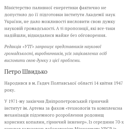
Міністерство паливної енергетики фактично не
допустило до її підготовки інститути Академії наук
України, не дало можливості висловити свою думку
науковій громадськості. А ті пропозиції, які все-таки
надійшли, відкидалися майже без обговорення.
Редакція «УТГ» запрошує представників наукової
громадськості, виробничників, усіх зацікавлених осіб
висловити свою думку з цієї проблеми.
Петро Швидько
Народився в м. Гадяч Полтавської області 14 квітня 1947
року.
У 1971-му закінчив Дніпропетровський гірничий
інститут ім. Артема за фахом «технологія та комплексна
механізація підземного розроблення родовищ
корисних копалин, гірничий інженер». Із середини 70-х
керував галузевою лабораторією Мінчормету УРСР із