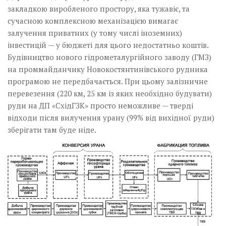
закладкою виробленого простору, яка тужавіє, та
сучасною комплексною механізацією вимагає
залучення приватних (у тому числі іноземних)
інвестицій — у бюджеті для цього недостатньо коштів.
Будівництво нового гідрометалургійного заводу (ГМЗ)
на проммайданчику Новокостянтинівського рудника
програмою не передбачається. При цьому залізничне
перевезення (220 км, 25 км із яких необхідно будувати)
руди на ДП «СхідГЗК» просто неможливе — тверді
відходи після вилучення урану (99% від вихідної руди)
зберігати там буде ніде.