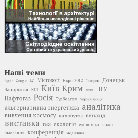
Наші теми
Донецьк
Microsoft
LG
Євро-2012
Google
Газпром
Apple
Київ
Крим
НГУ
Запоріжжя
КПІ
Львів
Росія
Нафтогаз
Турбоатом
Укрзалізниця
аналітика
альтернативна енергетика
вивчення космосу
винахід
видобуток
виставка
газ
екологія
економіка
закон
конференція
змагання
медицина