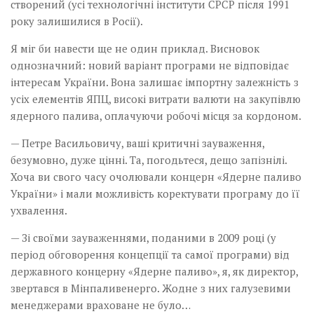
створений (усі технологічні інститути СРСР після 1991
року залишилися в Росії).
Я міг би навести ще не один приклад. Висновок
однозначний: новий варіант програми не відповідає
інтересам України. Вона залишає імпортну залежність з
усіх елементів ЯПЦ, високі витрати валюти на закупівлю
ядерного палива, оплачуючи робочі місця за кордоном.
— Петре Васильовичу, ваші критичні зауваження,
безумовно, дуже цінні. Та, погодьтеся, дещо запізнілі.
Хоча ви свого часу очолювали концерн «Ядерне паливо
України» і мали можливість коректувати програму до її
ухвалення.
— Зі своїми зауваженнями, поданими в 2009 році (у
період обговорення концепції та самої програми) від
державного концерну «Ядерне паливо», я, як директор,
звертався в Мінпаливенерго. Жодне з них галузевими
менеджерами враховане не було…