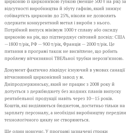
цирконію із цирконієвою губкою (менше 500 т на рік) за
відсутності виробництва й збуту гафнію, який знижує
собівартість цирконію до 25%, ніколи не дозволить
одержати конкурентний метал і вироби з нього.
Потрібний випуск мінімум 1000 т сплаву або оксиду
цирконію на рік, що підтверджує світовий досвід: США
—1800 т/рік, РФ — 900 т/рік, Франція — 2000 т/рік. Це
питання в програмі також не висвітлене, що робить
проблему вітчизняної ТВЕЛьної трубки нерозв’язною.
Документ фактично ліквідує існуючий в умовах санації
вітчизняний цирконієвий завод у м.
Дніпродзержинську, який не працює з 2008 року й
дотується з держбюджету без жодних планів випуску
рентабельної продукції навіть через 10—15 років.
Коштів, які виділяються бюджетом, достатньо тільки на
зар­плату персоналу, а необхідні виробництву переділи
технологічного циклу не створюються.
Ще один нонсенс. У програмі зазначені строки