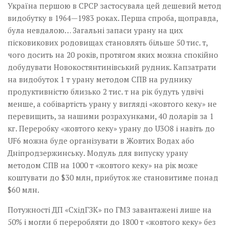
Україна першою в СРСР застосувала цей дешевий метод
видобутку в 1964—1983 роках. Перша спроба, щоправда,
була невдалою… Загальні запаси урану на цих
пісковикових родовищах становлять більше 50 тис. т,
чого досить на 20 років, протягом яких можна спокійно
добудувати Новокостянтинівський рудник. Капзатрати
на видобуток 1 т урану методом СПВ на руднику
продуктивністю близько 2 тис. т на рік будуть удвічі
менше, а собівартість урану у вигляді «жовтого кеку» не
перевищить, за нашими розрахунками, 40 доларів за 1
кг. Переробку «жовтого кеку» урану до U3O8 і навіть до
UF6 можна буде організувати в Жовтих Водах або
Дніпродзержинську. Модуль для випуску урану
методом СПВ на 1000 т «жовтого кеку» на рік може
коштувати до $30 млн, прибуток же становитиме понад
$60 млн.
Потужності ДП «СхідГЗК» по ГМЗ завантажені лише на
50% і могли б переро­­б­­ляти до 1800 т «жовтого кеку» без