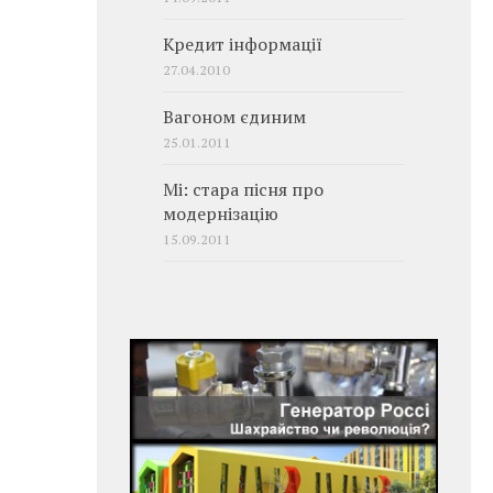
Кредит інформації
27.04.2010
Вагоном єдиним
25.01.2011
Мі: стара пісня про
модернізацію
15.09.2011