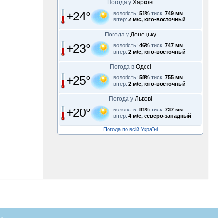
Погода у
Харкові
+24°
вологість:
51%
тиск:
749 мм
вітер:
2 м/с, юго-восточный
Погода у
Донецьку
+23°
вологість:
46%
тиск:
747 мм
вітер:
2 м/с, юго-восточный
Погода в
Одесі
+25°
вологість:
58%
тиск:
755 мм
вітер:
2 м/с, юго-восточный
Погода у
Львові
+20°
вологість:
81%
тиск:
737 мм
вітер:
4 м/с, северо-западный
Погода по всій Україні