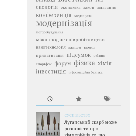
екологія
змагання
економіка
закон
конференція
медицина
модернізація
моторобудування
міжнародне співробітництво
нанотехнологія
премія
планшет
підсумок
приватизація
рейтинг
фізика
хімія
форум
смартфон
інвестиція
інформаційна безпека
СУСПІЛЬСТВО
Луганський скарб може
розповісти про
кіммерійців те, що