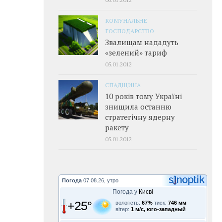
КОМУНАЛЬНЕ
ГОСПОДАРСТВО
Звалищам нададуть
«зелений» тариф
05.01.2012
СПАДЩИНА
10 років тому Україні
знищила останню
стратегічну ядерну
ракету
05.01.2012
Погода
07.08.26, утро
Погода у
Києві
+25°
вологість:
67%
тиск:
746 мм
вітер:
1 м/с, юго-западный