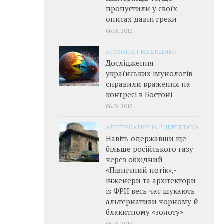
пропустили у своїх
описах давні греки
06.01.2012
БІОЛОГІЯ І МЕДИЦИНА
Дослідження
українських імунологів
справили враження на
конгресі в Бостоні
06.01.2012
АЛЬТЕРНАТИВНА ЕНЕРГЕТИКА
Навіть одержавши ще
більше російського газу
через обхідний
«Північний потік»,­
інженери та архітектори
із ФРН весь час шукають
альтернативи чорному й
блакитному «золоту»
06.01.2012