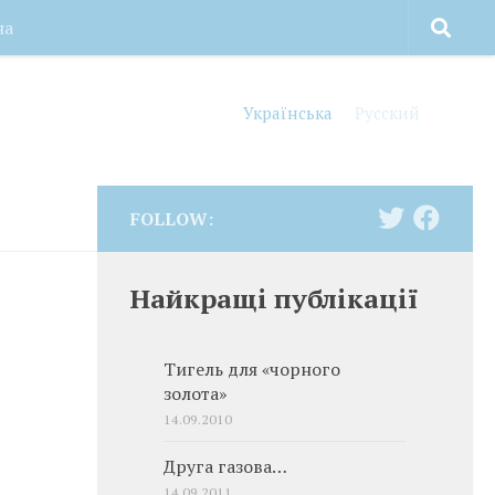
на
Українська
Русский
FOLLOW:
Найкращі публікації
Тигель для «чорного
золота»
14.09.2010
Друга газова…
14.09.2011