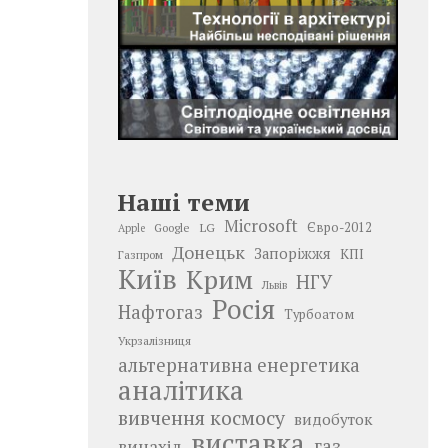
Наші теми
Microsoft
LG
Євро-2012
Google
Apple
Донецьк
Запоріжжя
КПІ
Газпром
Київ
Крим
НГУ
Львів
Росія
Нафтогаз
Турбоатом
Укрзалізниця
альтернативна енергетика
аналітика
вивчення космосу
видобуток
виставка
газ
винахід