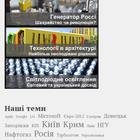
Наші теми
Донецьк
Microsoft
LG
Євро-2012
Google
Газпром
Apple
Київ
Крим
НГУ
Запоріжжя
КПІ
Львів
Росія
Нафтогаз
Турбоатом
Укрзалізниця