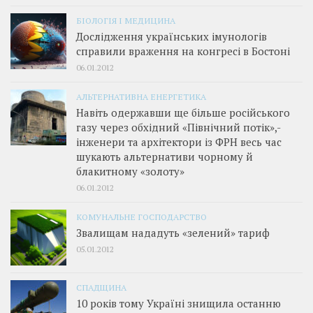
БІОЛОГІЯ І МЕДИЦИНА
Дослідження українських імунологів
справили враження на конгресі в Бостоні
06.01.2012
АЛЬТЕРНАТИВНА ЕНЕРГЕТИКА
Навіть одержавши ще більше російського
газу через обхідний «Північний потік»,­
інженери та архітектори із ФРН весь час
шукають альтернативи чорному й
блакитному «золоту»
06.01.2012
КОМУНАЛЬНЕ ГОСПОДАРСТВО
Звалищам нададуть «зелений» тариф
05.01.2012
СПАДЩИНА
10 років тому Україні знищила останню