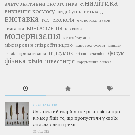
аналітика
альтернативна енергетика
вивчення космосу
винахід
видобуток
виставка
газ
екологія
економіка
закон
конференція
змагання
медицина
модернізація
моторобудування
міжнародне співробітництво
нанотехнологія
планшет
підсумок
форум
приватизація
премія
смартфон
рейтинг
фізика
інвестиція
хімія
інформаційна безпека
СУСПІЛЬСТВО
Луганський скарб може розповісти про
кіммерійців те, що пропустили у своїх
описах давні греки
06.01.2012