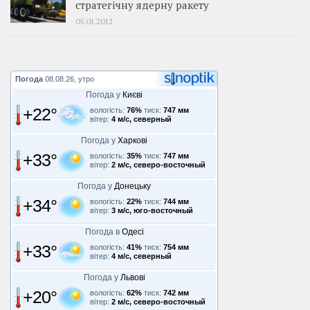
стратегічну ядерну ракету
05.01.2012
Погода
08.08.26, утро
Погода у
Києві
+22°
вологість:
76%
тиск:
747 мм
вітер:
4 м/с, северный
Погода у
Харкові
+33°
вологість:
35%
тиск:
747 мм
вітер:
2 м/с, северо-восточный
Погода у
Донецьку
+34°
вологість:
22%
тиск:
744 мм
вітер:
3 м/с, юго-восточный
Погода в
Одесі
+33°
вологість:
41%
тиск:
754 мм
вітер:
4 м/с, северный
Погода у
Львові
+20°
вологість:
62%
тиск:
742 мм
вітер:
2 м/с, северо-восточный