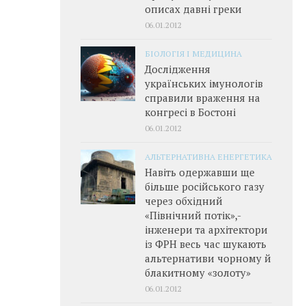
описах давні греки
06.01.2012
БІОЛОГІЯ І МЕДИЦИНА
Дослідження
українських імунологів
справили враження на
конгресі в Бостоні
06.01.2012
АЛЬТЕРНАТИВНА ЕНЕРГЕТИКА
Навіть одержавши ще
більше російського газу
через обхідний
«Північний потік»,­
інженери та архітектори
із ФРН весь час шукають
альтернативи чорному й
блакитному «золоту»
06.01.2012