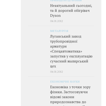
Неактуальний сьогодні,
та й дорогий обігрівач
Dyson
04.01.2012
МЕТАЛУРГІЯ
Луганський завод
трубопровідної
арматури
«Спецавтоматика»
запустив у експлуатацію
сучасний малярський
цех
04.01.2012
ЕКОНОМІЧНІ НАУКИ
Економіка з точки зору
фізики. Застосовуючи
відомі закони
природознавства до