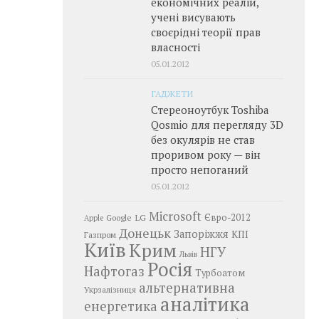
економічних реалій,
учені висувають
своєрідні теорії прав
власності
05.01.2012
ГАДЖЕТИ
Стереоноутбук Toshiba
Qosmio для перегляду 3D
без окулярів не став
проривом року — він
просто непоганий
05.01.2012
Microsoft
LG
Євро-2012
Google
Apple
Донецьк
Запоріжжя
КПІ
Газпром
Київ
Крим
НГУ
Львів
Росія
Нафтогаз
Турбоатом
альтернативна
Укрзалізниця
аналітика
енергетика