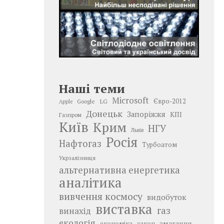
Наші теми
Microsoft
LG
Євро-2012
Google
Apple
Донецьк
Запоріжжя
КПІ
Газпром
Київ
Крим
НГУ
Львів
Росія
Нафтогаз
Турбоатом
Укрзалізниця
альтернативна енергетика
аналітика
вивчення космосу
видобуток
виставка
газ
винахід
екологія
змагання
економіка
закон