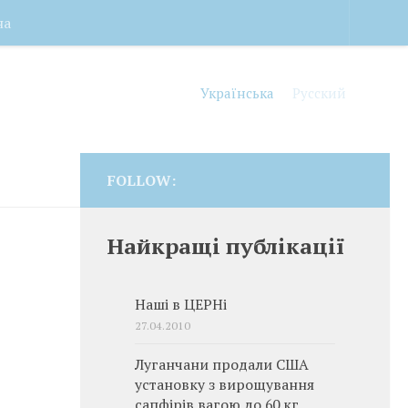
на
Українська
Русский
FOLLOW:
Найкращі публікації
Наші в ЦЕРНі
27.04.2010
Луганчани продали США
установку з вирощування
сапфірів вагою до 60 кг