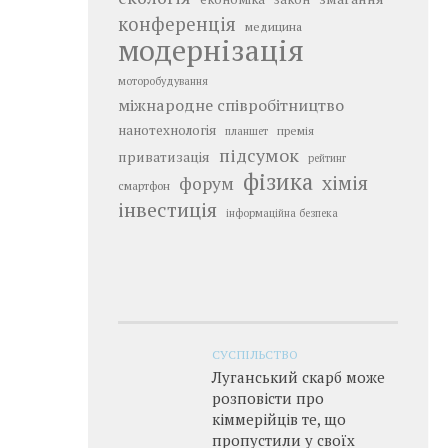
конференція
медицина
модернізація
моторобудування
міжнародне співробітництво
нанотехнологія
премія
планшет
підсумок
приватизація
рейтинг
фізика
хімія
форум
смартфон
інвестиція
інформаційна безпека
СУСПІЛЬСТВО
Луганський скарб може
розповісти про
кіммерійців те, що
пропустили у своїх