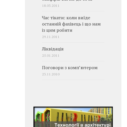
18.03.2011
Час тікати: коли виїде
останній фахівець і що нам
із цим робити
29.11.2011
Ліквідація
25.01.2011
Поговори з комп’ютером
23.11.2010