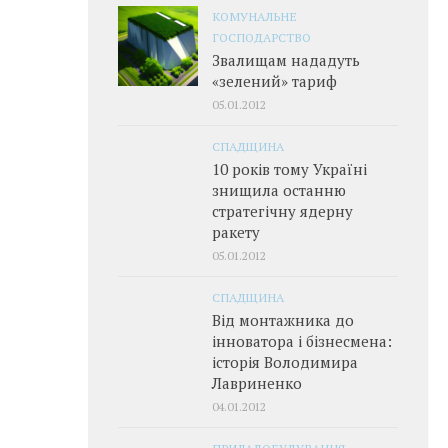
КОМУНАЛЬНЕ
ГОСПОДАРСТВО
Звалищам нададуть
«зелений» тариф
05.01.2012
СПАДЩИНА
10 років тому Україні
знищила останню
стратегічну ядерну
ракету
05.01.2012
СПАДЩИНА
Від монтажника до
інноватора і бізнесмена:
історія Володимира
Лавриненко
04.01.2012
ПРИЛАДОБУДУВАННЯ