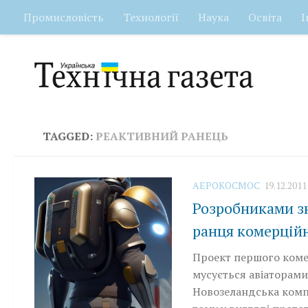
Промисловість
Технології
Наука
Освіта
І
Skip to content
TAGGED:
РЕАКТИВНИЙ РАНЕЦЬ
АEРОКОСМОС
19.12.2011
Розробниками зн
ранця комерцій
Проект першого комер
мусується авіаторами
Новозеландська компа