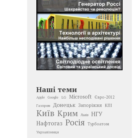
Наші теми
Microsoft
LG
Євро-2012
Google
Apple
Донецьк
Запоріжжя
КПІ
Газпром
Київ
Крим
НГУ
Львів
Росія
Нафтогаз
Турбоатом
Укрзалізниця