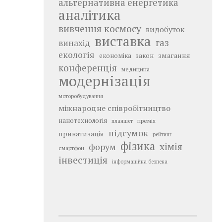
альтернативна енергетика
аналітика
вивчення космосу
видобуток
виставка
газ
винахід
екологія
змагання
економіка
закон
конференція
медицина
модернізація
моторобудування
міжнародне співробітництво
нанотехнологія
премія
планшет
підсумок
приватизація
рейтинг
фізика
хімія
форум
смартфон
інвестиція
інформаційна безпека