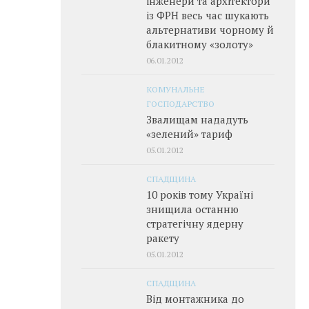
інженери та архітектори
із ФРН весь час шукають
альтернативи чорному й
блакитному «золоту»
06.01.2012
КОМУНАЛЬНЕ
ГОСПОДАРСТВО
Звалищам нададуть
«зелений» тариф
05.01.2012
СПАДЩИНА
10 років тому Україні
знищила останню
стратегічну ядерну
ракету
05.01.2012
СПАДЩИНА
Від монтажника до