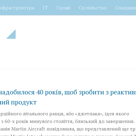
нфраструктура
ІТ
Гроші
Суспільство
Спадщи
адобилося 40 років, щоб зробити з реактив
ний продукт
ційного літального ранця, або «джетпака», ідея якого
 з 60-х років минулого століття, близький до завершення.
нія Martin Aircraft повідомила, що представлений ще т