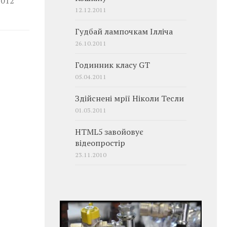
2012
12.12.2011
Гудбай лампочкам Ілліча
26.10.2011
Годинник класу GT
05.04.2011
Здійснені мрії Ніколи Тесли
01.03.2011
HTML5 завойовує
відеопростір
23.11.2010