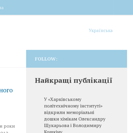
на
Українська
FOLLOW:
Найкращі публікації
ного
У «Харківському
політехнічному інституті»
відкрили меморіальні
дошки хімікам Олександру
Щукарьова і Володимиру
ри роки
Кошкіну