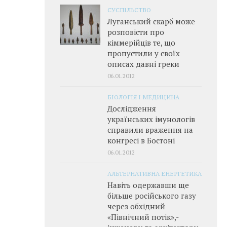
СУСПІЛЬСТВО
Луганський скарб може
розповісти про
кіммерійців те, що
пропустили у своїх
описах давні греки
06.01.2012
БІОЛОГІЯ І МЕДИЦИНА
Дослідження
українських імунологів
справили враження на
конгресі в Бостоні
06.01.2012
АЛЬТЕРНАТИВНА ЕНЕРГЕТИКА
Навіть одержавши ще
більше російського газу
через обхідний
«Північний потік»,­