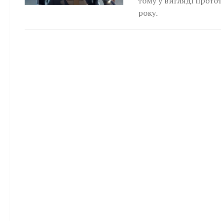
тому у вигляді прото
року.