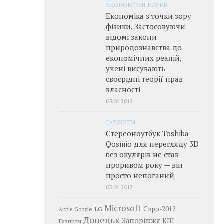
ЕКОНОМІЧНІ НАУКИ
Економіка з точки зору
фізики. Застосовуючи
відомі закони
природознавства до
економічних реалій,
учені висувають
своєрідні теорії прав
власності
05.01.2012
ГАДЖЕТИ
Стереоноутбук Toshiba
Qosmio для перегляду 3D
без окулярів не став
проривом року — він
просто непоганий
05.01.2012
Microsoft
LG
Євро-2012
Google
Apple
Донецьк
Запоріжжя
КПІ
Газпром