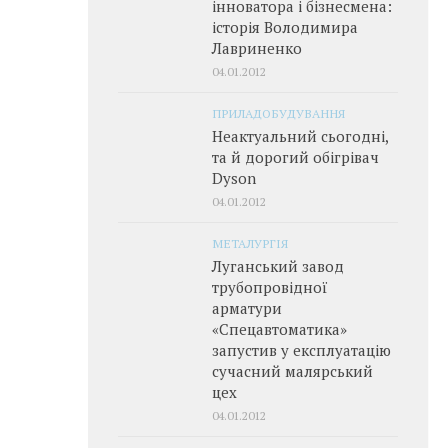
інноватора і бізнесмена:
історія Володимира
Лавриненко
04.01.2012
ПРИЛАДОБУДУВАННЯ
Неактуальний сьогодні,
та й дорогий обігрівач
Dyson
04.01.2012
МЕТАЛУРГІЯ
Луганський завод
трубопровідної
арматури
«Спецавтоматика»
запустив у експлуатацію
сучасний малярський
цех
04.01.2012