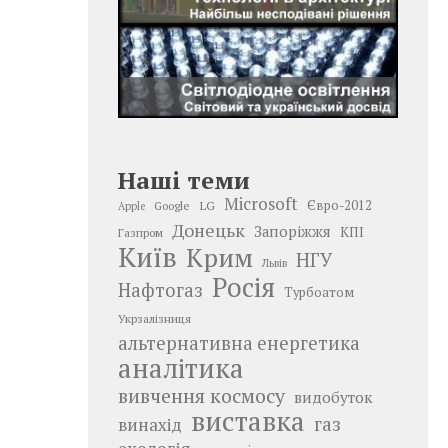
Наші теми
Microsoft
LG
Євро-2012
Google
Apple
Донецьк
Запоріжжя
КПІ
Газпром
Київ
Крим
НГУ
Львів
Росія
Нафтогаз
Турбоатом
Укрзалізниця
альтернативна енергетика
аналітика
вивчення космосу
видобуток
виставка
газ
винахід