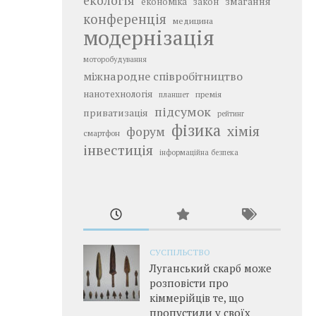
екологія
змагання
економіка
закон
конференція
медицина
модернізація
моторобудування
міжнародне співробітництво
нанотехнологія
премія
планшет
підсумок
приватизація
рейтинг
фізика
хімія
форум
смартфон
інвестиція
інформаційна безпека
СУСПІЛЬСТВО
Луганський скарб може
розповісти про
кіммерійців те, що
пропустили у своїх