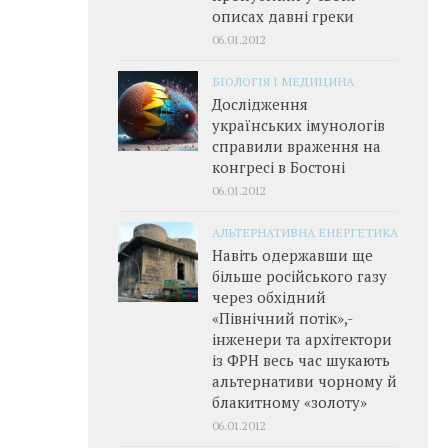
описах давні греки
06.01.2012
БІОЛОГІЯ І МЕДИЦИНА
Дослідження
українських імунологів
справили враження на
конгресі в Бостоні
06.01.2012
АЛЬТЕРНАТИВНА ЕНЕРГЕТИКА
Навіть одержавши ще
більше російського газу
через обхідний
«Північний потік»,­
інженери та архітектори
із ФРН весь час шукають
альтернативи чорному й
блакитному «золоту»
06.01.2012