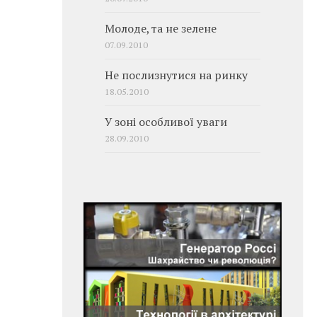
Молоде, та не зелене
07.09.2010
Не послизнутися на ринку
18.05.2010
У зоні особливої уваги
28.09.2010