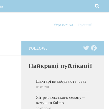
на
Українська
Русский
FOLLOW:
Найкращі публікації
Шахтарі видобувають… газ
06.05.2011
Хіт рибальського сезону —
котушки Salmo
20.07.2010