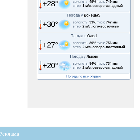
+28°
вологість:
49%
тиск:
749 мм
вітер:
1 м/с, северо-западный
Погода у
Донецьку
+30°
вологість:
33%
тиск:
747 мм
вітер:
2 м/с, юго-восточный
Погода в
Одесі
+27°
вологість:
80%
тиск:
756 мм
вітер:
2 м/с, северо-восточный
Погода у
Львові
+20°
вологість:
94%
тиск:
734 мм
вітер:
2 м/с, северо-западный
Погода по всій Україні
Реклама