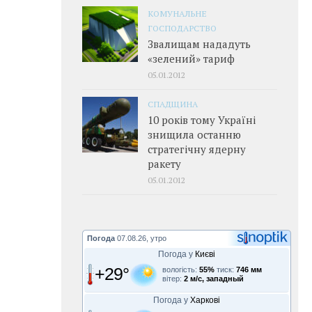
КОМУНАЛЬНЕ
ГОСПОДАРСТВО
Звалищам нададуть
«зелений» тариф
05.01.2012
СПАДЩИНА
10 років тому Україні
знищила останню
стратегічну ядерну
ракету
05.01.2012
Погода
07.08.26, утро
Погода у
Києві
+29°
вологість:
55%
тиск:
746 мм
вітер:
2 м/с, западный
Погода у
Харкові